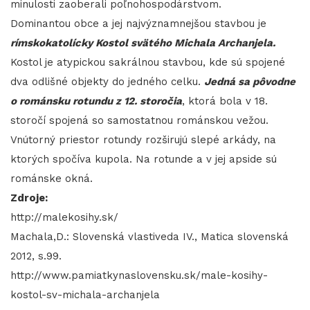
minulosti zaoberali poľnohospodárstvom.
Dominantou obce a jej najvýznamnejšou stavbou je
rímskokatolícky Kostol svätého Michala Archanjela.
Kostol je atypickou sakrálnou stavbou, kde sú spojené
dva odlišné objekty do jedného celku.
Jedná sa pôvodne
o románsku rotundu z 12. storočia
, ktorá bola v 18.
storočí spojená so samostatnou románskou vežou.
Vnútorný priestor rotundy rozširujú slepé arkády, na
ktorých spočíva kupola. Na rotunde a v jej apside sú
románske okná.
Zdroje:
http://malekosihy.sk/
Machala,D.: Slovenská vlastiveda IV., Matica slovenská
2012, s.99.
http://www.pamiatkynaslovensku.sk/male-kosihy-
kostol-sv-michala-archanjela