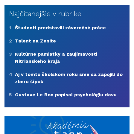
Najčítanejšie v rubrike
1
Študenti predstavili záverečné práce
2
Talent na Zenite
3
Kultúrne pamiatky a zaujímavosti
Nitrianskeho kraja
4
Aj v tomto školskom roku sme sa zapojili do
zberu šípok
5
Gustave Le Bon popísal psychológiu davu