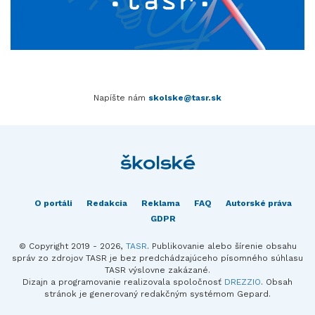
Napíšte nám
skolske@tasr.sk
O portáli
Redakcia
Reklama
FAQ
Autorské práva
GDPR
© Copyright 2019 - 2026,
TASR
. Publikovanie alebo šírenie obsahu
správ zo zdrojov TASR je bez predchádzajúceho písomného súhlasu
TASR výslovne zakázané.
Dizajn a programovanie realizovala spoločnosť
DREZZIO
. Obsah
stránok je generovaný redakčným systémom Gepard.