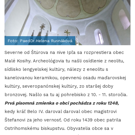
Foto: PaedDr.Helena Rusnáková
Severne od Štúrova na nive Ipľa sa rozprestiera obec
Malé Kosihy. Archeológovia tu našli osídlenie z neolitu,
sídlisko lengyelskej kultúry, nálezy z eneolitu s
kanelovanou keramikou, opevnenú osadu maďarovskej
kultúry, severopanónskej kultúry, zo staršej doby
bronzovej. Našlo sa tu aj pohrebisko z 10. - 11. storočia.
Prvá písomná zmienka o obci pochádza z roku 1248,
kedy kráľ Belo IV. daroval daroval obec magistrovi
Štefanovi za jeho vernosť. Od roku 1439 obec patrila
Ostrihomskému biskupstvu. Obyvatelia obce sa v