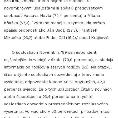
vzburou, zmenou alebo bojom za slobodu. S
novembrovými udalosťami si spájajú predovšetkým
osobnosti Václava Havla (72,4 percenta) a Milana
Kňažka (67,3). "Výrazne menej si s týmito udalosťami
spájajú osobnosti ako Ján Budaj (27,3), František
Mikloško (23,2) alebo Fedor Gál (16,2)," dodal Krajčovič.
O udalostiach Novembra '89 sa respondenti
najčastejšie dozvedajú v škole (70,9 percenta), nasledujú
informácie od rodičov a starých rodičov (63). Na otázku,
či sa o týchto udalostiach dozvedeli aj z televízneho
vysielania, odpovedalo kladne 48 % opýtaných, 42,3
percenta uviedlo, že o tých udalostiach čítali v novinách
alebo časopisoch a 23,4 percenta sa o týchto
udalostiach dozvedelo prostredníctvom rozhlasového
vysielania. Vo viac ako v 50 percentách prípadov mladí