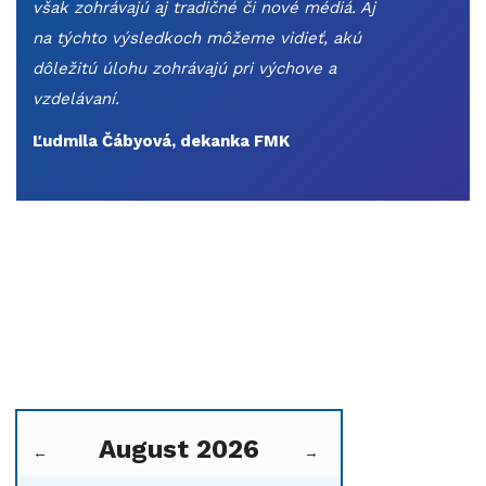
však zohrávajú aj tradičné či nové médiá. Aj
na týchto výsledkoch môžeme vidieť, akú
dôležitú úlohu zohrávajú pri výchove a
vzdelávaní.
Ľudmila Čábyová, dekanka FMK
August 2026
←
→