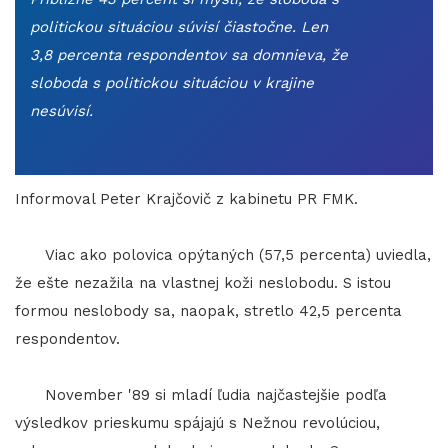
politickou situáciou súvisí čiastočne. Len
3,8 percenta respondentov sa domnieva, že
sloboda s politickou situáciou v krajine
nesúvisí.
Informoval Peter Krajčovič z kabinetu PR FMK.
Viac ako polovica opýtaných (57,5 percenta) uviedla,
že ešte nezažila na vlastnej koži neslobodu. S istou
formou neslobody sa, naopak, stretlo 42,5 percenta
respondentov.
November '89 si mladí ľudia najčastejšie podľa
výsledkov prieskumu spájajú s Nežnou revolúciou,