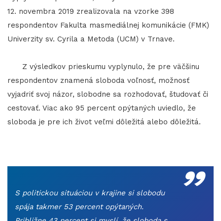
12. novembra 2019 zrealizovala na vzorke 398
respondentov Fakulta masmediálnej komunikácie (FMK)
Univerzity sv. Cyrila a Metoda (UCM) v Trnave.
Z výsledkov prieskumu vyplynulo, že pre väčšinu
respondentov znamená sloboda voľnosť, možnosť
vyjadriť svoj názor, slobodne sa rozhodovať, študovať či
cestovať. Viac ako 95 percent opýtaných uviedlo, že
sloboda je pre ich život veľmi dôležitá alebo dôležitá.
„
S politickou situáciou v krajine si slobodu
spája takmer 53 percent opýtaných.
Približne 43 percent si myslí, že sloboda s