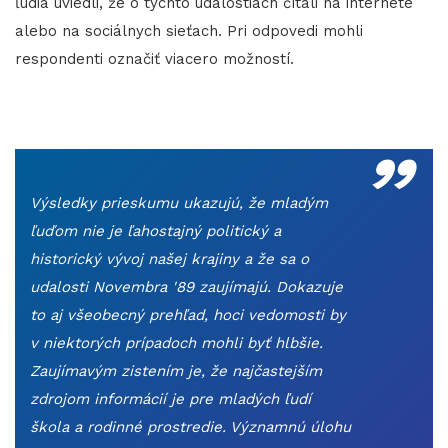
ľudia uviedli, že o týchto udalostiach čítali na internete
alebo na sociálnych sieťach. Pri odpovedi mohli
respondenti označiť viacero možností.
„
Výsledky prieskumu ukazujú, že mladým
ľuďom nie je ľahostajný politický a
historický vývoj našej krajiny a že sa o
udalosti Novembra '89 zaujímajú. Dokazuje
to aj všeobecný prehľad, hoci vedomosti by
v niektorých prípadoch mohli byť hlbšie.
Zaujímavým zistením je, že najčastejším
zdrojom informácií je pre mladých ľudí
škola a rodinné prostredie. Významnú úlohu