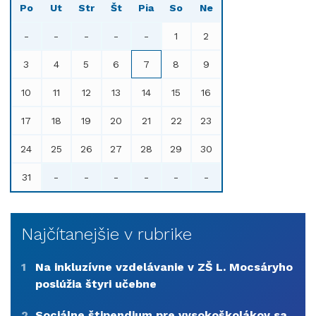
Po
Ut
Str
Št
Pia
So
Ne
-
-
-
-
-
1
2
3
4
5
6
7
8
9
10
11
12
13
14
15
16
17
18
19
20
21
22
23
24
25
26
27
28
29
30
31
-
-
-
-
-
-
Najčítanejšie v rubrike
1
Na inkluzívne vzdelávanie v ZŠ L. Mocsáryho
poslúžia štyri učebne
2
Sociálne štipendium pre vysokoškolákov sa