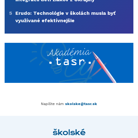
5
Erudo: Technológie v školách musia byť
využívané efektívnejšie
Napíšte nám
skolske@tasr.sk