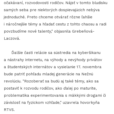
očakávaní, rozvodovosti rodičov. Nájsť v tomto bludisku
samých seba pre niektorých dospievajúcich nebýva
jednoduché. Preto chceme otvárať rôzne ľahšie
i náročnejšie témy a hľadať cestu z tohto chaosu a radi
povzbudíme nové talenty," objasnila Grebeňová-
Laczová.
Ďalšie časti relácie sa sústredia na kyberšikanu
a nástrahy internetu, na výhody a nevýhody privátov
a študentských internátov a vysielanie 17. novembra
bude patriť pohľadu mladej generácie na Nežnú
revolúciu. "Rozoberať sa budú aj také témy, ako sa
postaviť k rozvodu rodičov, ako ďalej po maturite,
problematika experimentovania s mäkkými drogami či
závislosť na fyzickom vzhľade," uzavrela hovorkyňa
RTVS.