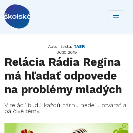
Toggle
navigati
Autor textu:
TASR
06.10.2019
Relácia Rádia Regina
má hľadať odpovede
na problémy mladých
V relácii budú každú párnu nedeľu otvárať aj
pálčivé témy.