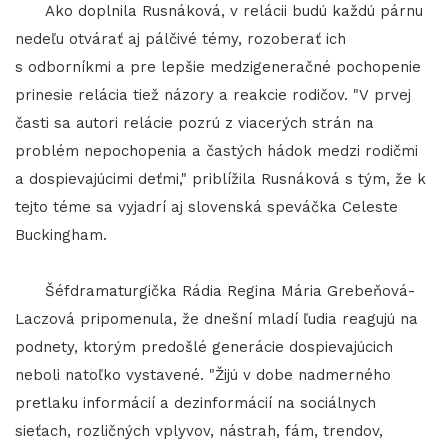
Ako doplnila Rusnáková, v relácii budú každú párnu
nedeľu otvárať aj pálčivé témy, rozoberať ich
s odborníkmi a pre lepšie medzigeneračné pochopenie
prinesie relácia tiež názory a reakcie rodičov. "V prvej
časti sa autori relácie pozrú z viacerých strán na
problém nepochopenia a častých hádok medzi rodičmi
a dospievajúcimi deťmi," priblížila Rusnáková s tým, že k
tejto téme sa vyjadrí aj slovenská speváčka Celeste
Buckingham.
Šéfdramaturgička Rádia Regina Mária Grebeňová-
Laczová pripomenula, že dnešní mladí ľudia reagujú na
podnety, ktorým predošlé generácie dospievajúcich
neboli natoľko vystavené. "Žijú v dobe nadmerného
pretlaku informácií a dezinformácií na sociálnych
sieťach, rozličných vplyvov, nástrah, fám, trendov,