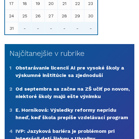
17
18
19
20
21
22
23
24
25
26
27
28
29
30
31
-
-
-
-
-
-
Najčítanejšie v rubrike
1
Obstarávanie licencií AI pre vysoké školy a
výskumné inštitúcie sa zjednoduší
2
Od septembra sa začne na ZŠ učiť po novom,
niektoré školy majú ešte výnimku
3
E. Horníková: Výsledky reformy neprídu
hneď, keď škola prepíše vzdelávací program
4
IVP: Jazyková bariéra je problémom pri
integrácii detí žiakov z Ukrajiny