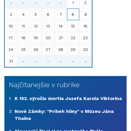
-
-
-
-
-
1
2
3
4
5
6
7
8
9
10
11
12
13
14
15
16
17
18
19
20
21
22
23
24
25
26
27
28
29
30
31
-
-
-
-
-
-
Najčítanejšie v rubrike
1
K 152. výročiu úmrtia Jozefa Karola Viktorina
2
Nové Zámky: "Príbeh hliny" v Múzeu Jána
Thaina