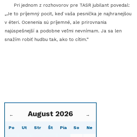
Pri jednom z rozhovorov pre TASR jubilant povedal:
„Je to príjemný pocit, keď vaša pesnička je najhranejšou
v éteri. Ocenenia sú príjemné, ale prirovnania
najúspešnejší a podobne veľmi nevnímam. Ja sa len
snažím robiť hudbu tak, ako to cítim.“
August 2026
←
→
Po
Ut
Str
Št
Pia
So
Ne