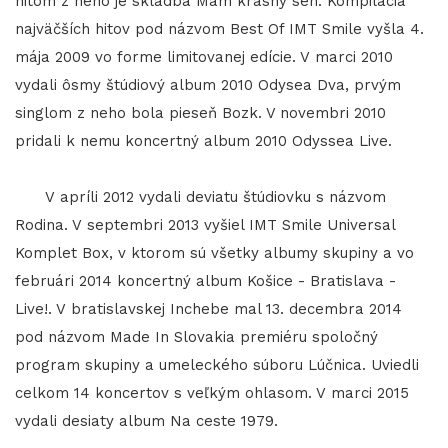
hitom z neho je skladba Mám krásny sen. Kompilácia
najväčších hitov pod názvom Best Of IMT Smile vyšla 4.
mája 2009 vo forme limitovanej edície. V marci 2010
vydali ôsmy štúdiový album 2010 Odysea Dva, prvým
singlom z neho bola pieseň Bozk. V novembri 2010
pridali k nemu koncertný album 2010 Odyssea Live.
V apríli 2012 vydali deviatu štúdiovku s názvom
Rodina. V septembri 2013 vyšiel IMT Smile Universal
Komplet Box, v ktorom sú všetky albumy skupiny a vo
februári 2014 koncertný album Košice - Bratislava -
Live!. V bratislavskej Inchebe mal 13. decembra 2014
pod názvom Made In Slovakia premiéru spoločný
program skupiny a umeleckého súboru Lúčnica. Uviedli
celkom 14 koncertov s veľkým ohlasom. V marci 2015
vydali desiaty album Na ceste 1979.