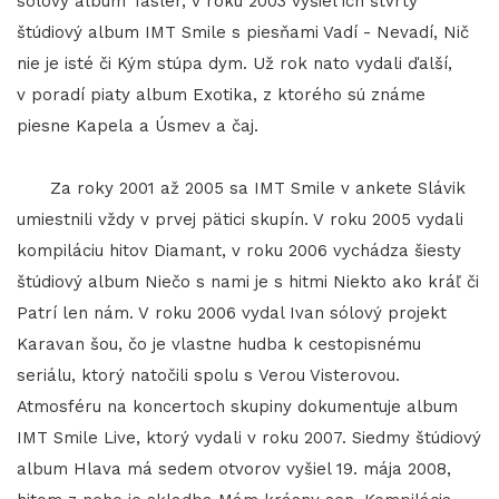
sólový album Tásler, v roku 2003 vyšiel ich štvrtý
štúdiový album IMT Smile s piesňami Vadí - Nevadí, Nič
nie je isté či Kým stúpa dym. Už rok nato vydali ďalší,
v poradí piaty album Exotika, z ktorého sú známe
piesne Kapela a Úsmev a čaj.
Za roky 2001 až 2005 sa IMT Smile v ankete Slávik
umiestnili vždy v prvej pätici skupín. V roku 2005 vydali
kompiláciu hitov Diamant, v roku 2006 vychádza šiesty
štúdiový album Niečo s nami je s hitmi Niekto ako kráľ či
Patrí len nám. V roku 2006 vydal Ivan sólový projekt
Karavan šou, čo je vlastne hudba k cestopisnému
seriálu, ktorý natočili spolu s Verou Visterovou.
Atmosféru na koncertoch skupiny dokumentuje album
IMT Smile Live, ktorý vydali v roku 2007. Siedmy štúdiový
album Hlava má sedem otvorov vyšiel 19. mája 2008,