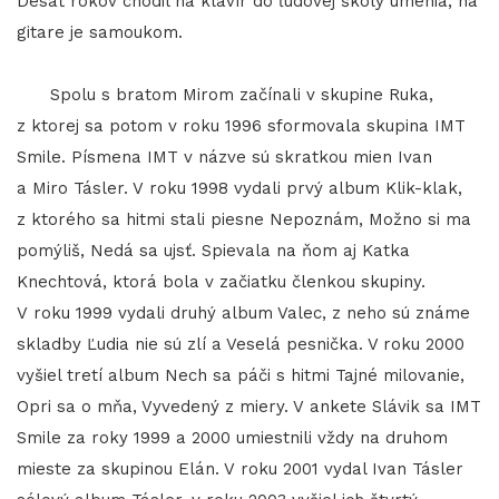
Desať rokov chodil na klavír do ľudovej školy umenia, na
gitare je samoukom.
Spolu s bratom Mirom začínali v skupine Ruka,
z ktorej sa potom v roku 1996 sformovala skupina IMT
Smile. Písmena IMT v názve sú skratkou mien Ivan
a Miro Tásler. V roku 1998 vydali prvý album Klik-klak,
z ktorého sa hitmi stali piesne Nepoznám, Možno si ma
pomýliš, Nedá sa ujsť. Spievala na ňom aj Katka
Knechtová, ktorá bola v začiatku členkou skupiny.
V roku 1999 vydali druhý album Valec, z neho sú známe
skladby Ľudia nie sú zlí a Veselá pesnička. V roku 2000
vyšiel tretí album Nech sa páči s hitmi Tajné milovanie,
Opri sa o mňa, Vyvedený z miery. V ankete Slávik sa IMT
Smile za roky 1999 a 2000 umiestnili vždy na druhom
mieste za skupinou Elán. V roku 2001 vydal Ivan Tásler