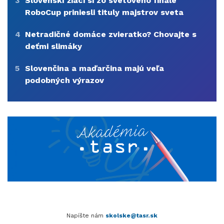
3
Slovenskí žiaci si zo svetového finále
RoboCup priniesli tituly majstrov sveta
4
Netradičné domáce zvieratko? Chovajte s
deťmi slimáky
5
Slovenčina a maďarčina majú veľa
podobných výrazov
Napíšte nám
skolske@tasr.sk