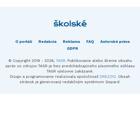
O portáli
Redakcia
Reklama
FAQ
Autorské práva
GDPR
© Copyright 2019 - 2026,
TASR
. Publikovanie alebo šírenie obsahu
správ zo zdrojov TASR je bez predchádzajúceho písomného súhlasu
TASR výslovne zakázané.
Dizajn a programovanie realizovala spoločnosť
DREZZIO
. Obsah
stránok je generovaný redakčným systémom Gepard.