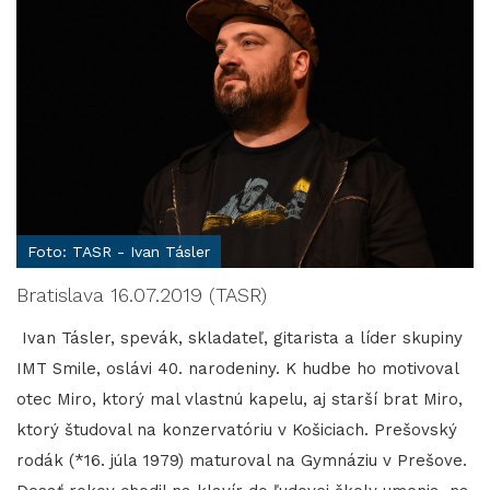
Foto: TASR - Ivan Tásler
Bratislava 16.07.2019 (TASR)
Ivan Tásler, spevák, skladateľ, gitarista a líder skupiny
IMT Smile, oslávi 40. narodeniny. K hudbe ho motivoval
otec Miro, ktorý mal vlastnú kapelu, aj starší brat Miro,
ktorý študoval na konzervatóriu v Košiciach. Prešovský
rodák (*16. júla 1979) maturoval na Gymnáziu v Prešove.