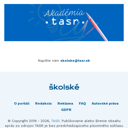
Napíšte nám
skolske@tasr.sk
O portáli
Redakcia
Reklama
FAQ
Autorské práva
GDPR
© Copyright 2019 - 2026,
TASR
. Publikovanie alebo šírenie obsahu
správ zo zdrojov TASR je bez predchádzajúceho písomného súhlasu