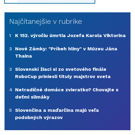
Najčítanejšie v rubrike
1
K 152. výročiu úmrtia Jozefa Karola Viktorina
2
Nové Zámky: "Príbeh hliny" v Múzeu Jána
Thaina
3
Slovenskí žiaci si zo svetového finále
RoboCup priniesli tituly majstrov sveta
4
Netradičné domáce zvieratko? Chovajte s
deťmi slimáky
5
Slovenčina a maďarčina majú veľa
podobných výrazov