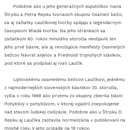
Podobne ako u jeho generačných súputníkov Ivana
Štrpku a Petra Repku tvoriacich skupinu Osamelí bežci,
sa aj začiatky Laučíkovej tvorby spájajú s legendárnym
časopisom Mladá tvorba. Na jeho stránkach sa
začiatkom 60. rokov minulého storočia neobjavili len
jeho prvé básne, ale aj revoltujúce manifesty Osamelých
bežcov Návrat anjelov a Prednosti trojnohých slávikov,
pod ktoré sa podpísal aj Ivan Laučík.
Liptovskému osamelému bežcovi Laučíkovi, jednému
z najmodernejších slovenských básnikov 20. storočia,
vyšla v roku 1968 ako prvému zo skupiny zbierka básní
Pohyblivý v pohyblivom, v ktorej vyjadril znepokojenie
nad stavom ľudskej civilizácie. Podobne ako u Štrpku či
Repku aj Laučíka zastavila normalizácia v publikovaní na
mnohé roky. V jeho prípade na 19 rokov.