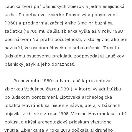
Laučika tvorí päť básnických zbierok a jedna esejistická
kniha. Po debutovej zbierke Pohyblivý v pohyblivom
(1968) a prednormalizačnej knihe Sme príbuzní na
začiatku (1970), mu ďalšia zbierka vyšla až v roku 1988
pod názvom Na prahu počuteľnosti, v ktorej viac ako len
naznačil, že osudom človeka je sebazničenie. Tomuto
ľudskému osudovému prekliatiu zodpovedal aj Laučíkov
básnický jazyk a jeho obraznosť.
Po novembri 1989 sa Ivan Laučík prezentoval
zbierkou Vzdušnou čiarou (1991), v ktorej vyjadril túžbu
po ľudskom porozumení. Liptovská archeologická
lokalita Havránok sa nielen v názve, ale aj v básňach
objavila v zbierke z roku 1998. V knihe Havránok sa totiž
pokúsil o akýsi archeologický prieskum vlastného
vnútra. Zbierka sa v roku 2018 dočkala aj druhého