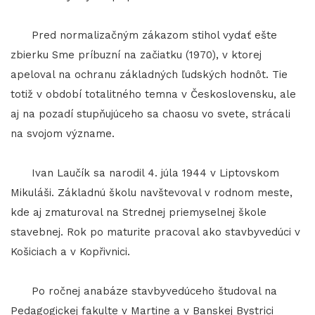
Pred normalizačným zákazom stihol vydať ešte
zbierku Sme príbuzní na začiatku (1970), v ktorej
apeloval na ochranu základných ľudských hodnôt. Tie
totiž v období totalitného temna v Československu, ale
aj na pozadí stupňujúceho sa chaosu vo svete, strácali
na svojom význame.
Ivan Laučík sa narodil 4. júla 1944 v Liptovskom
Mikuláši. Základnú školu navštevoval v rodnom meste,
kde aj zmaturoval na Strednej priemyselnej škole
stavebnej. Rok po maturite pracoval ako stavbyvedúci v
Košiciach a v Kopřivnici.
Po ročnej anabáze stavbyvedúceho študoval na
Pedagogickej fakulte v Martine a v Banskej Bystrici