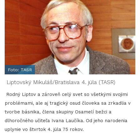
Foto: TASR
Liptovský Mikuláš/Bratislava 4. júla (TASR)
Rodný Liptov a zároveň celý svet so všetkými svojimi
problémami, ale aj tragický osud človeka sa zrkadlia v
tvorbe básnika, člena skupiny Osamelí bežci a
dlhoročného učiteľa Ivana Laučíka. Od jeho narodenia
uplynie vo štvrtok 4. júla 75 rokov.