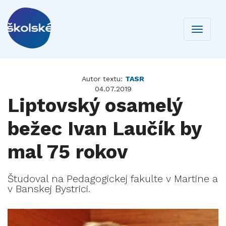
Toggle
navigati
Autor textu:
TASR
04.07.2019
Liptovský osamelý
bežec Ivan Laučík by
mal 75 rokov
Študoval na Pedagogickej fakulte v Martine a
v Banskej Bystrici.