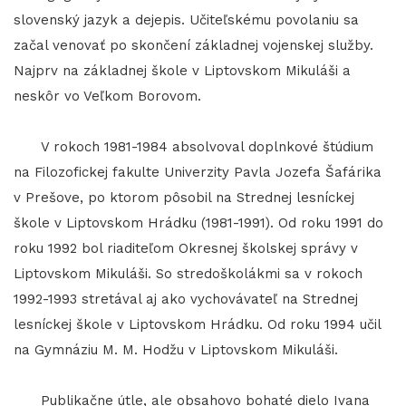
slovenský jazyk a dejepis. Učiteľskému povolaniu sa
začal venovať po skončení základnej vojenskej služby.
Najprv na základnej škole v Liptovskom Mikuláši a
neskôr vo Veľkom Borovom.
V rokoch 1981-1984 absolvoval doplnkové štúdium
na Filozofickej fakulte Univerzity Pavla Jozefa Šafárika
v Prešove, po ktorom pôsobil na Strednej lesníckej
škole v Liptovskom Hrádku (1981-1991). Od roku 1991 do
roku 1992 bol riaditeľom Okresnej školskej správy v
Liptovskom Mikuláši. So stredoškolákmi sa v rokoch
1992-1993 stretával aj ako vychovávateľ na Strednej
lesníckej škole v Liptovskom Hrádku. Od roku 1994 učil
na Gymnáziu M. M. Hodžu v Liptovskom Mikuláši.
Publikačne útle, ale obsahovo bohaté dielo Ivana