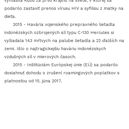
vyhlásila Kubu za prvú krajinu na svete, v ktorej sa
podarilo zastaviť prenos vírusu HIV a syfilisu z matky na
dieťa.
2015 - Havária vojenského prepravného lietadla
indonézskych ozbrojených síl typu C-130 Hercules si
vyžiadala 143 mŕtvych na palube lietadla a 22 ďalších na
zemi. Išlo o najtragickejšiu haváriu indonézskych
vzdušných síl v mierových časoch.
2015 - Inštitúciám Európskej únie (EÚ) sa podarilo
dosiahnuť dohodu o zrušení roamingových poplatkov s
platnosťou od 15. júna 2017.