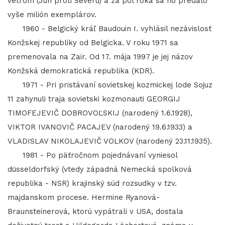
vetrom (Juh proti Severu) a za pol roka sa ho predalo
vyše milión exemplárov.
1960 - Belgický kráľ Baudouin I. vyhlásil nezávislosť
Konžskej republiky od Belgicka. V roku 1971 sa
premenovala na Zair. Od 17. mája 1997 je jej názov
Konžská demokratická republika (KDR).
1971 - Pri pristávaní sovietskej kozmickej lode Sojuz
11 zahynuli traja sovietski kozmonauti GEORGIJ
TIMOFEJEVIČ DOBROVOĽSKIJ (narodený 1.6.1928),
VIKTOR IVANOVIČ PACAJEV (narodený 19.6.1933) a
VLADISLAV NIKOLAJEVIČ VOLKOV (narodený 23.11.1935).
1981 - Po päťročnom pojednávaní vyniesol
düsseldorfský (vtedy západná Nemecká spolková
republika - NSR) krajinský súd rozsudky v tzv.
majdanskom procese. Hermine Ryanová-
Braunsteinerová, ktorú vypátrali v USA, dostala