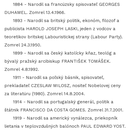
1884 - Narodil sa francúzsky spisovateľ GEORGES
DUHAMEL. Zomrel 13.4.1966.
1893 - Narodil sa britský politik, ekonóm, filozof a
publicista HAROLD JOSEPH LASKI, jeden z vodcov a
teoretikov britskej Labouristickej strany (Labour Party).
Zomrel 24.3.1950.
1899 - Narodil sa český katolícky kňaz, teológ a
bývalý pražský arcibiskup FRANTIŠEK TOMÁŠEK.
Zomrel 4.8.1992.
1911 - Narodil sa poľský básnik, spisovateľ,
prekladateľ CZESLAW MILOSZ, nositeľ Nobelovej ceny
za literatúru (1980). Zomrel 14.8.2004.
1914 - Narodil sa portugalský generál, politik a
štátnik FRANCISCO DA COSTA GOMES. Zomrel 31.7.2001.
1919 - Narodil sa americký vynálezca, priekopník
lietania v teplovzdušných balónoch PAUL EDWARD YOST.