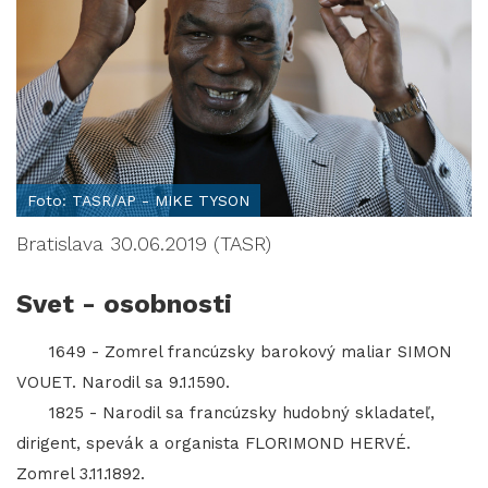
Foto: TASR/AP - MIKE TYSON
Bratislava 30.06.2019 (TASR)
Svet - osobnosti
1649 - Zomrel francúzsky barokový maliar SIMON
VOUET. Narodil sa 9.1.1590.
1825 - Narodil sa francúzsky hudobný skladateľ,
dirigent, spevák a organista FLORIMOND HERVÉ.
Zomrel 3.11.1892.