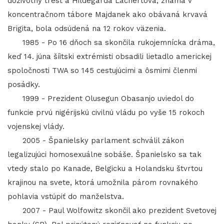
doživotný trest a Hildegarda Lächertová, známa v
koncentračnom tábore Majdanek ako obávaná krvavá
Brigita, bola odsúdená na 12 rokov väzenia.
1985 - Po 16 dňoch sa skončila rukojemnícka dráma,
keď 14. júna šíitski extrémisti obsadili lietadlo americkej
spoločnosti TWA so 145 cestujúcimi a ôsmimi členmi
posádky.
1999 - Prezident Olusegun Obasanjo uviedol do
funkcie prvú nigérijskú civilnú vládu po vyše 15 rokoch
vojenskej vlády.
2005 - Španielsky parlament schválil zákon
legalizujúci homosexuálne sobáše. Španielsko sa tak
vtedy stalo po Kanade, Belgicku a Holandsku štvrtou
krajinou na svete, ktorá umožnila párom rovnakého
pohlavia vstúpiť do manželstva.
2007 - Paul Wolfowitz skončil ako prezident Svetovej