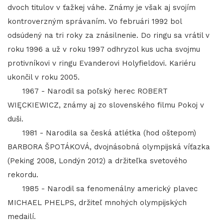
dvoch titulov v ťažkej váhe. Známy je však aj svojím
kontroverzným správaním. Vo februári 1992 bol
odsúdený na tri roky za znásilnenie. Do ringu sa vrátil v
roku 1996 a už v roku 1997 odhryzol kus ucha svojmu
protivníkovi v ringu Evanderovi Holyfieldovi. Kariéru
ukončil v roku 2005.
1967 - Narodil sa poľský herec ROBERT
WIĘCKIEWICZ, známy aj zo slovenského filmu Pokoj v
duši.
1981 - Narodila sa česká atlétka (hod oštepom)
BARBORA ŠPOTÁKOVÁ, dvojnásobná olympijská víťazka
(Peking 2008, Londýn 2012) a držiteľka svetového
rekordu.
1985 - Narodil sa fenomenálny americký plavec
MICHAEL PHELPS, držiteľ mnohých olympijských
medailí.