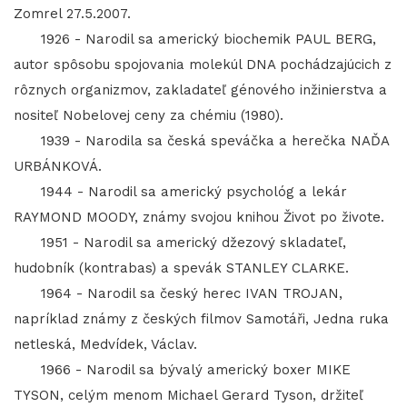
Zomrel 27.5.2007.
1926 - Narodil sa americký biochemik PAUL BERG,
autor spôsobu spojovania molekúl DNA pochádzajúcich z
rôznych organizmov, zakladateľ génového inžinierstva a
nositeľ Nobelovej ceny za chémiu (1980).
1939 - Narodila sa česká speváčka a herečka NAĎA
URBÁNKOVÁ.
1944 - Narodil sa americký psychológ a lekár
RAYMOND MOODY, známy svojou knihou Život po živote.
1951 - Narodil sa americký džezový skladateľ,
hudobník (kontrabas) a spevák STANLEY CLARKE.
1964 - Narodil sa český herec IVAN TROJAN,
napríklad známy z českých filmov Samotáři, Jedna ruka
netleská, Medvídek, Václav.
1966 - Narodil sa bývalý americký boxer MIKE
TYSON, celým menom Michael Gerard Tyson, držiteľ