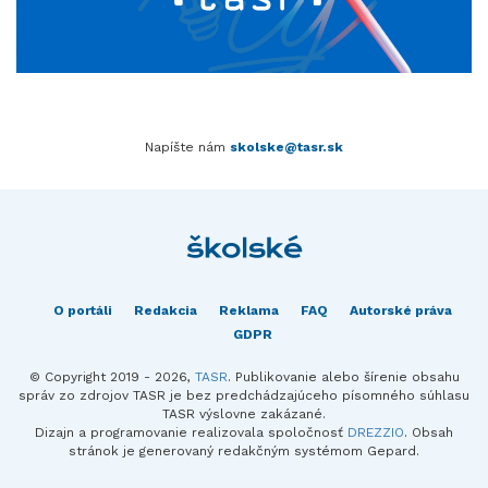
Napíšte nám
skolske@tasr.sk
O portáli
Redakcia
Reklama
FAQ
Autorské práva
GDPR
© Copyright 2019 - 2026,
TASR
. Publikovanie alebo šírenie obsahu
správ zo zdrojov TASR je bez predchádzajúceho písomného súhlasu
TASR výslovne zakázané.
Dizajn a programovanie realizovala spoločnosť
DREZZIO
. Obsah
stránok je generovaný redakčným systémom Gepard.