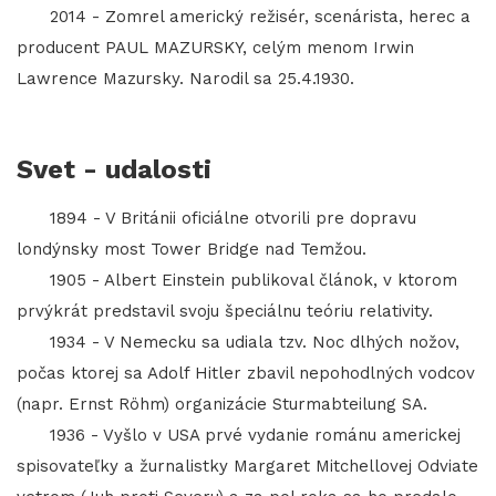
2014 - Zomrel americký režisér, scenárista, herec a
producent PAUL MAZURSKY, celým menom Irwin
Lawrence Mazursky. Narodil sa 25.4.1930.
Svet - udalosti
1894 - V Británii oficiálne otvorili pre dopravu
londýnsky most Tower Bridge nad Temžou.
1905 - Albert Einstein publikoval článok, v ktorom
prvýkrát predstavil svoju špeciálnu teóriu relativity.
1934 - V Nemecku sa udiala tzv. Noc dlhých nožov,
počas ktorej sa Adolf Hitler zbavil nepohodlných vodcov
(napr. Ernst Röhm) organizácie Sturmabteilung SA.
1936 - Vyšlo v USA prvé vydanie románu americkej
spisovateľky a žurnalistky Margaret Mitchellovej Odviate