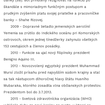
banky (SB). Bol prinútený rezignovať na funkciu po
škandále s mimoriadnym funkčným postupom a
prudkým zvýšením platu svojej priateľke a pracovníčke
banky – Shahe Rizovej.
2009 - Dopravné lietadlo jemenských aerolínií
Yemenia sa zrútilo do Indického oceánu pri Komorských
ostrovoch, okrem jednej tínedžerky zahynulo všetkých
153 cestujúcich a členov posádky.
2010 - Funkcie sa ujal nový filipínsky prezident
Benigno Aquino III.
2012 - Novozvolený egyptský prezident Muhammad
Mursí zložil prísahu pred najvyšším súdom krajiny a stal
sa tak nástupcom dlhoročnej hlavy štátu Husního
Mubaraka, ktorého zosadila vlna občianskych protestov.
Prezidentom bol do 3.7.2013.
2015 - Svetová zdravotnícka organizácia (WHO)