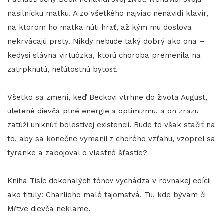
násilnícku matku. A zo všetkého najviac nenávidí klavír,
na ktorom ho matka núti hrať, až kým mu doslova
nekrvácajú prsty. Nikdy nebude taký dobrý ako ona –
kedysi slávna virtuózka, ktorú choroba premenila na
zatrpknutú, neľútostnú bytosť.
Všetko sa zmení, keď Beckovi vtrhne do života August,
uletené dievča plné energie a optimizmu, a on zrazu
zatúži uniknúť bolestivej existencii. Bude to však stačiť na
to, aby sa konečne vymanil z chorého vzťahu, vzoprel sa
tyranke a zabojoval o vlastné šťastie?
Kniha Tisíc dokonalých tónov vychádza v rovnakej edícii
ako tituly: Charlieho malé tajomstvá, Tu, kde bývam či
Mŕtve dievča neklame.