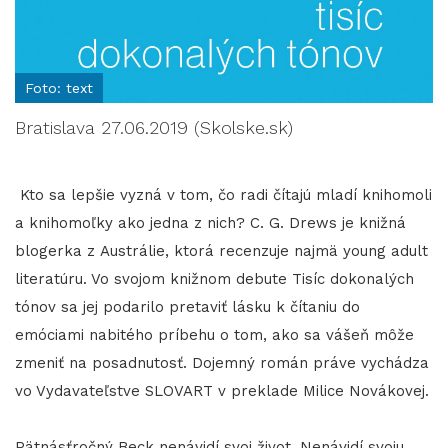
Foto: text
Bratislava 27.06.2019 (Skolske.sk)
Kto sa lepšie vyzná v tom, čo radi čítajú mladí knihomoli
a knihomoľky ako jedna z nich? C. G. Drews je knižná
blogerka z Austrálie, ktorá recenzuje najmä young adult
literatúru. Vo svojom knižnom debute Tisíc dokonalých
tónov sa jej podarilo pretaviť lásku k čítaniu do
emóciami nabitého príbehu o tom, ako sa vášeň môže
zmeniť na posadnutosť. Dojemný román práve vychádza
vo Vydavateľstve SLOVART v preklade Milice Novákovej.
Pätnásťročný Beck nenávidí svoj život. Nenávidí svoju