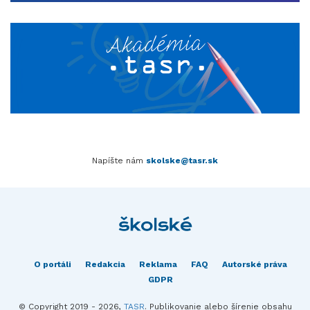
Napíšte nám
skolske@tasr.sk
O portáli
Redakcia
Reklama
FAQ
Autorské práva
GDPR
© Copyright 2019 - 2026,
TASR
. Publikovanie alebo šírenie obsahu