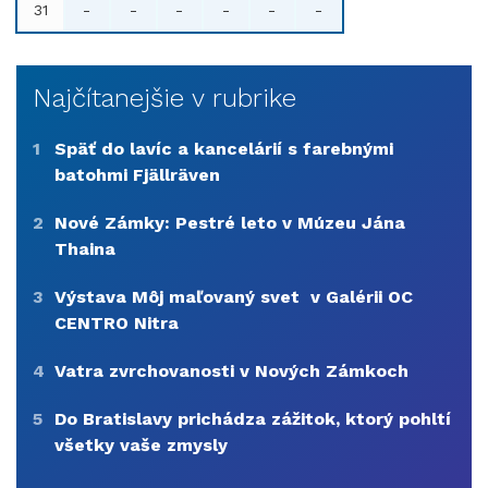
31
-
-
-
-
-
-
Najčítanejšie v rubrike
1
Späť do lavíc a kancelárií s farebnými
batohmi Fjällräven
2
Nové Zámky: Pestré leto v Múzeu Jána
Thaina
3
Výstava Môj maľovaný svet v Galérii OC
CENTRO Nitra
4
Vatra zvrchovanosti v Nových Zámkoch
5
Do Bratislavy prichádza zážitok, ktorý pohltí
všetky vaše zmysly