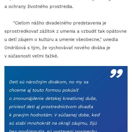
a ochrany životného prostredia.
"Cieľom nášho divadelného predstavenia je
sprostredkovať zážitok z umenia a vzbudiť tak opätovne
u detí záujem o kultúru a umenie všeobecne," uviedla
Ondrišová s tým, že vychovávať nového diváka je
„
v súčasnosti veľmi ťažké.
Deti sú náročným divákom, no my sa
chceme aj touto formou pokúsiť
o znovunájdenie detskej kreatívnej duše,
priviesť deti aj prostredníctvom divadla
k pravým hodnotám. V súčasnej dobe, keď
sú slabí mnohokrát na okraji záujmu, žijú
bez povšimnutia, sú vystavení posmechu