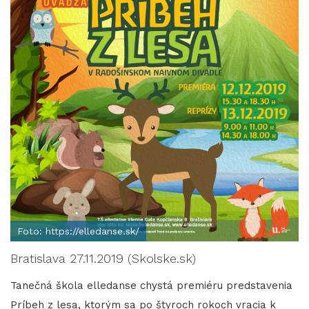
Foto: https://elledanse.sk/
Bratislava 27.11.2019 (Skolske.sk)
Tanečná škola elledanse chystá premiéru predstavenia
Príbeh z lesa, ktorým sa po štyroch rokoch vracia k