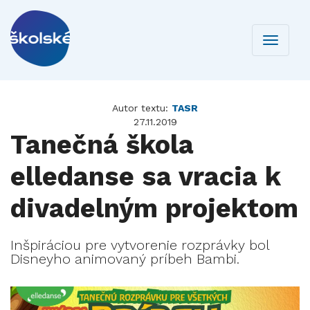
Toggle
navigati
Autor textu:
TASR
27.11.2019
Tanečná škola
elledanse sa vracia k
divadelným projektom
Inšpiráciou pre vytvorenie rozprávky bol
Disneyho animovaný príbeh Bambi.