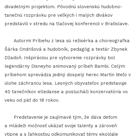
divadelným projektom. Pôvodnú slovenskú hudobno-
tanečnú rozprávku pre veľkých i malých divákov
predstavili v stredu na tlačovej konferencii v Bratislave.
Autormi Príbehu z lesa sú režisérka a choreografka
Šárka Ondrišová a hudobník, pedagóg a textár Zbynek
Džadoň. Inšpiráciou pre vytvorenie rozprávky bol
legendárny Disneyho animovaný príbeh Bambi. Celým
príbehom sprevádza jediný dospelý herec Martin Meľo v
úlohe záchrancu lesa. Lesných obyvateľov predstavuje
40 tanečníkov elledanse a poslucháči konzervatória vo
veku od päť do 18 rokov.
Predstavenie je zaujímavé tým, že dáva deťom
a mládeži možnosť ukázať svoje talenty a zároveň
vtipne a s ľahkosťou odkomunikovať témy ekológie