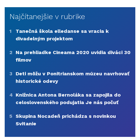
Najčítanejšie v rubrike
1
Tanečná škola elledanse sa vracia k
divadelným projektom
2
Na prehliadke Cineama 2020 uvidia diváci 30
filmov
3
Deti môžu v Ponitrianskom múzeu navrhovať
historické odevy
4
Knižnica Antona Bernoláka sa zapojila do
celoslovenského podujatia Je nás počuť
5
Skupina Nocadeň prichádza s novinkou
Svitanie