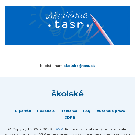
Napíšte nám
skolske@tasr.sk
O portáli
Redakcia
Reklama
FAQ
Autorské práva
GDPR
© Copyright 2019 - 2026,
TASR
. Publikovanie alebo šírenie obsahu
správ zo zdrojov TASR je bez predchádzajúceho písomného súhlasu