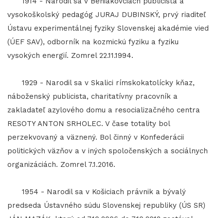
1914 - Narodil sa v Beniakovciach publicista a
vysokoškolský pedagóg JURAJ DUBINSKÝ, prvý riaditeľ
Ústavu experimentálnej fyziky Slovenskej akadémie vied
(ÚEF SAV), odborník na kozmickú fyziku a fyziku
vysokých energií. Zomrel 22.11.1994.
1929 - Narodil sa v Skalici rímskokatolícky kňaz,
náboženský publicista, charitatívny pracovník a
zakladateľ azylového domu a resocializačného centra
RESOTY ANTON SRHOLEC. V čase totality bol
perzekvovaný a väznený. Bol činný v Konfederácii
politických väzňov a v iných spoločenských a sociálnych
organizáciách. Zomrel 7.1.2016.
1954 - Narodil sa v Košiciach právnik a bývalý
predseda Ústavného súdu Slovenskej republiky (ÚS SR)