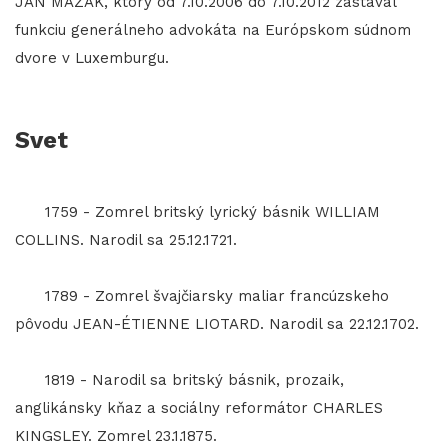
JÁN MAZÁK, ktorý od 7.10.2006 do 7.10.2012 zastával
funkciu generálneho advokáta na Európskom súdnom
dvore v Luxemburgu.
Svet
1759 - Zomrel britský lyrický básnik WILLIAM
COLLINS. Narodil sa 25.12.1721.
1789 - Zomrel švajčiarsky maliar francúzskeho
pôvodu JEAN-ÉTIENNE LIOTARD. Narodil sa 22.12.1702.
1819 - Narodil sa britský básnik, prozaik,
anglikánsky kňaz a sociálny reformátor CHARLES
KINGSLEY. Zomrel 23.1.1875.