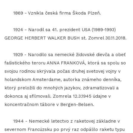
1869 - Vznikla česká firma Škoda Plzeň.
1924 - Narodil sa 41. prezident USA (1989-1993)
GEORGE HERBERT WALKER BUSH st. Zomrel 30.11.2018.
1929 - Narodilo sa nemecké židovské dievča a obeť
fašistického teroru ANNA FRANKOVÁ, ktorá sa spolu so
svojou rodinou skrývala počas druhej svetovej vojny v
holandskom Amsterdame, autorka známeho denníka,
ktorý preložili do mnohých jazykov, zdramatizovali a
dokonca aj sfilmovali. Zomrela 12.3.1945 údajne v
koncentračnom tábore v Bergen-Belsen.
1944 - Nemecké letectvo z raketovej základne v
severnom Francúzsku po prvý raz odpálilo raketu typu