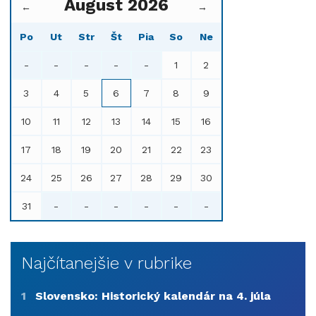
August 2026
←
→
Po
Ut
Str
Št
Pia
So
Ne
-
-
-
-
-
1
2
3
4
5
6
7
8
9
10
11
12
13
14
15
16
17
18
19
20
21
22
23
24
25
26
27
28
29
30
31
-
-
-
-
-
-
Najčítanejšie v rubrike
1
Slovensko: Historický kalendár na 4. júla