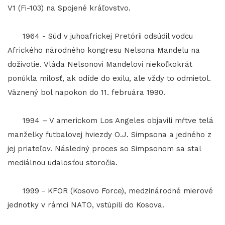
V1 (Fi-103) na Spojené kráľovstvo.
1964 - Súd v juhoafrickej Pretórii odsúdil vodcu
Afrického národného kongresu Nelsona Mandelu na
doživotie. Vláda Nelsonovi Mandelovi niekoľkokrát
ponúkla milosť, ak odíde do exilu, ale vždy to odmietol.
Väznený bol napokon do 11. februára 1990.
1994 – V americkom Los Angeles objavili mŕtve telá
manželky futbalovej hviezdy O.J. Simpsona a jedného z
jej priateľov. Následný proces so Simpsonom sa stal
mediálnou udalosťou storočia.
1999 - KFOR (Kosovo Force), medzinárodné mierové
jednotky v rámci NATO, vstúpili do Kosova.