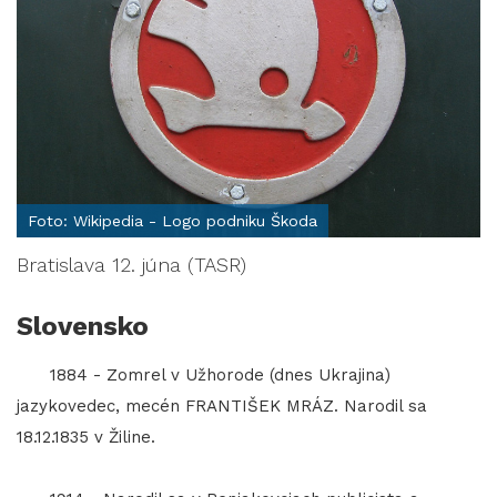
Foto: Wikipedia - Logo podniku Škoda
Bratislava 12. júna (TASR)
Slovensko
1884 - Zomrel v Užhorode (dnes Ukrajina)
jazykovedec, mecén FRANTIŠEK MRÁZ. Narodil sa
18.12.1835 v Žiline.