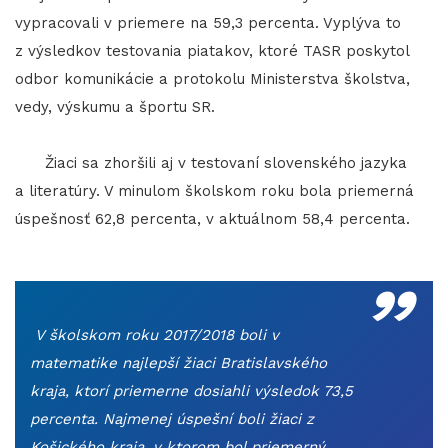
vypracovali v priemere na 59,3 percenta. Vyplýva to
z výsledkov testovania piatakov, ktoré TASR poskytol
odbor komunikácie a protokolu Ministerstva školstva,
vedy, výskumu a športu SR.
Žiaci sa zhoršili aj v testovaní slovenského jazyka
a literatúry. V minulom školskom roku bola priemerná
úspešnosť 62,8 percenta, v aktuálnom 58,4 percenta.
„
V školskom roku 2017/2018 boli v
matematike najlepší žiaci Bratislavského
kraja, ktorí priemerne dosiahli výsledok 73,5
percenta. Najmenej úspešní boli žiaci z
Košického kraja, v ktorom bol priemerný