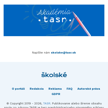
Napíšte nám
skolske@tasr.sk
O portáli
Redakcia
Reklama
FAQ
Autorské práva
GDPR
© Copyright 2019 - 2026,
TASR
. Publikovanie alebo šírenie obsahu
správ zo zdrojov TASR je bez predchádzajúceho písomného súhlasu