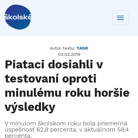
Toggle
navigati
Autor textu:
TASR
03.02.2019
Piataci dosiahli v
testovaní oproti
minulému roku horšie
výsledky
V minulom školskom roku bola priemerná
úspešnosť 62,8 percenta, v aktuálnom 58,4
percenta.