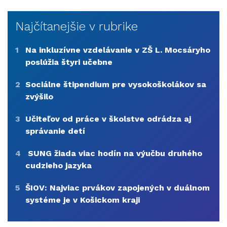
Najčítanejšie v rubrike
1
Na inkluzívne vzdelávanie v ZŠ L. Mocsáryho
poslúžia štyri učebne
2
Sociálne štipendium pre vysokoškolákov sa
zvýšilo
3
Učiteľov od práce v školstve odrádza aj
správanie detí
4
SUNG žiada viac hodín na výučbu druhého
cudzieho jazyka
5
ŠIOV: Najviac prvákov zapojených v duálnom
systéme je v Košickom kraji