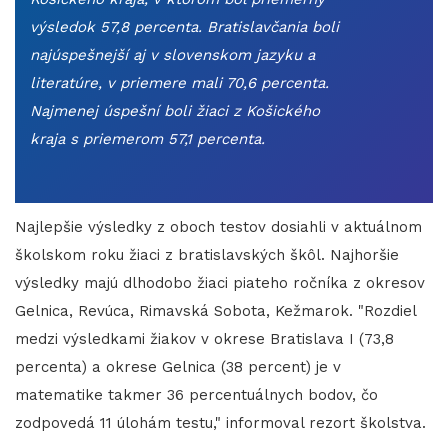
výsledok 57,8 percenta. Bratislavčania boli
najúspešnejší aj v slovenskom jazyku a
literatúre, v priemere mali 70,6 percenta.
Najmenej úspešní boli žiaci z Košického
kraja s priemerom 57,1 percenta.
Najlepšie výsledky z oboch testov dosiahli v aktuálnom
školskom roku žiaci z bratislavských škôl. Najhoršie
výsledky majú dlhodobo žiaci piateho ročníka z okresov
Gelnica, Revúca, Rimavská Sobota, Kežmarok. "Rozdiel
medzi výsledkami žiakov v okrese Bratislava I (73,8
percenta) a okrese Gelnica (38 percent) je v
matematike takmer 36 percentuálnych bodov, čo
zodpovedá 11 úlohám testu," informoval rezort školstva.