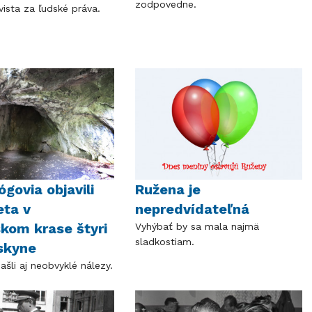
zodpovedne.
ivista za ľudské práva.
ógovia objavili
Ružena je
eta v
nepredvídateľná
kom krase štyri
Vyhýbať by sa mala najmä
sladkostiam.
askyne
našli aj neobvyklé nálezy.