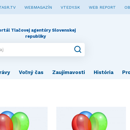
TASR.TV
WEBMAGAZÍN
VTEDY.SK
WEB REPORT
OB
ortál Tlačovej agentúry Slovenskej
republiky
rávy
Voľný čas
Zaujímavosti
História
Pr