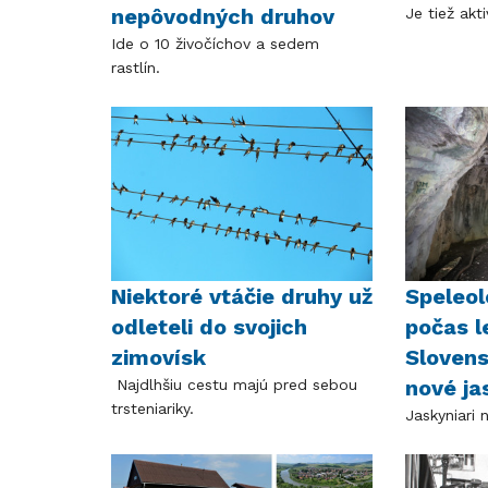
nepôvodných druhov
Je tiež akt
Ide o 10 živočíchov a sedem
rastlín.
Niektoré vtáčie druhy už
Speleol
odleteli do svojich
počas l
zimovísk
Slovens
nové j
Najdlhšiu cestu majú pred sebou
trsteniariky.
Jaskyniari 