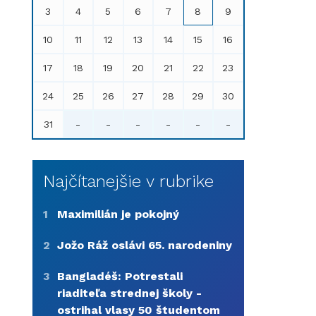
3
4
5
6
7
8
9
10
11
12
13
14
15
16
17
18
19
20
21
22
23
24
25
26
27
28
29
30
31
-
-
-
-
-
-
Najčítanejšie v rubrike
1
Maximilián je pokojný
2
Jožo Ráž oslávi 65. narodeniny
3
Bangladéš: Potrestali
riaditeľa strednej školy -
ostrihal vlasy 50 študentom