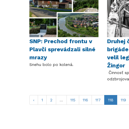
SNP: Prechod frontu v
Druhej 
Plavči sprevádzali silné
brigáde
mrazy
velil le
Žingor
Snehu bolo po kolená.
Činnosť sp
odzbrojova
‹
1
2
...
115
116
117
118
119