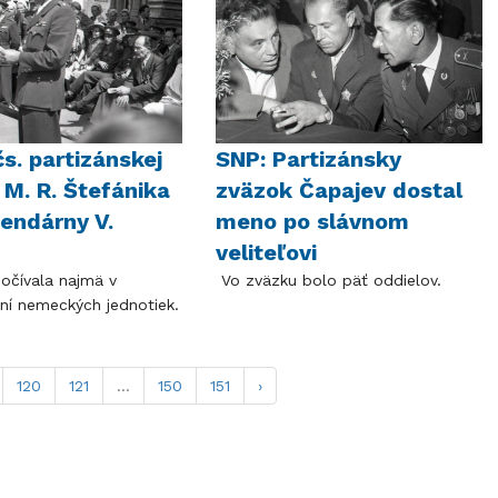
čs. partizánskej
SNP: Partizánsky
 M. R. Štefánika
zväzok Čapajev dostal
gendárny V.
meno po slávnom
veliteľovi
očívala najmä v
Vo zväzku bolo päť oddielov.
ní nemeckých jednotiek.
120
121
...
150
151
›