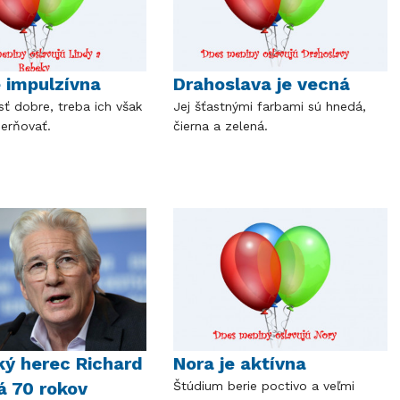
e impulzívna
Drahoslava je vecná
sť dobre, treba ich však
Jej šťastnými farbami sú hnedá,
erňovať.
čierna a zelená.
ý herec Richard
Nora je aktívna
á 70 rokov
Štúdium berie poctivo a veľmi