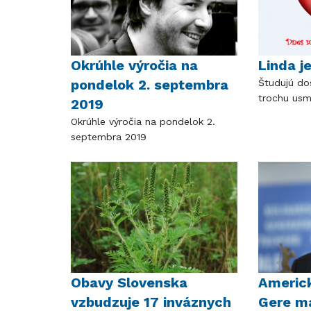
Okrúhle výročia na
Linda j
pondelok 2. septembra
Študujú do
trochu usm
2019
Okrúhle výročia na pondelok 2.
septembra 2019
Obavy Slovenska
Americk
vzbudzuje 17 inváznych
Gere m