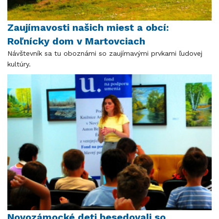
Zaujímavosti našich miest a obcí:
Roľnícky dom v Martovciach
Návštevník sa tu oboznámi so zaujímavými prvkami ľudovej
kultúry.
Novozámocké deti besedovali so