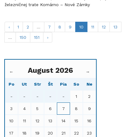
železničnej trate Komárno – Nové Zámky
‹
1
2
...
7
8
9
10
11
12
13
...
150
151
›
August 2026
←
→
Po
Ut
Str
Št
Pia
So
Ne
-
-
-
-
-
1
2
3
4
5
6
7
8
9
10
11
12
13
14
15
16
17
18
19
20
21
22
23