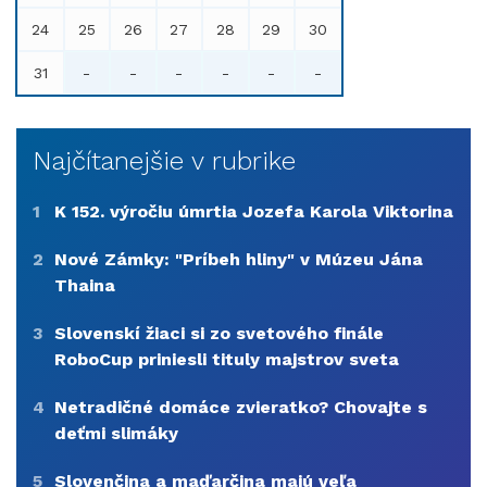
24
25
26
27
28
29
30
31
-
-
-
-
-
-
Najčítanejšie v rubrike
1
K 152. výročiu úmrtia Jozefa Karola Viktorina
2
Nové Zámky: "Príbeh hliny" v Múzeu Jána
Thaina
3
Slovenskí žiaci si zo svetového finále
RoboCup priniesli tituly majstrov sveta
4
Netradičné domáce zvieratko? Chovajte s
deťmi slimáky
5
Slovenčina a maďarčina majú veľa