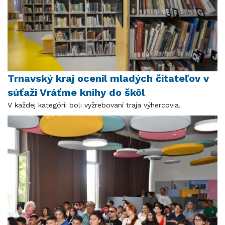
Trnavský kraj ocenil mladých čitateľov v
súťaži Vráťme knihy do škôl
V každej kategórii boli vyžrebovaní traja výhercovia.