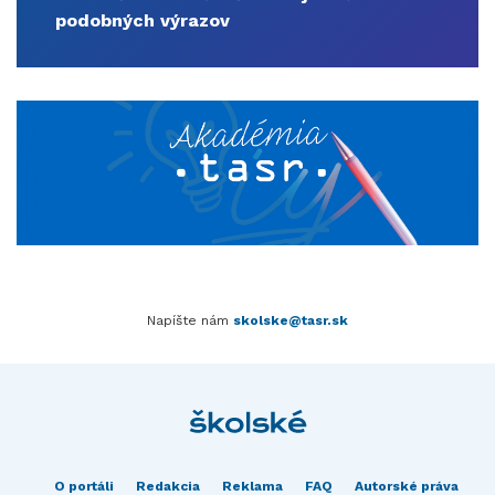
podobných výrazov
Napíšte nám
skolske@tasr.sk
O portáli
Redakcia
Reklama
FAQ
Autorské práva