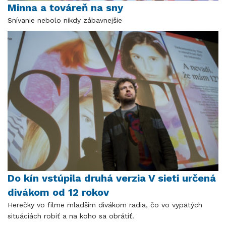
Minna a továreň na sny
Snívanie nebolo nikdy zábavnejšie
Do kín vstúpila druhá verzia V sieti určená
divákom od 12 rokov
Herečky vo filme mladším divákom radia, čo vo vypätých
situáciách robiť a na koho sa obrátiť.