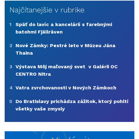
Najčítanejšie v rubrike
1
Späť do lavíc a kancelárií s farebnými
batohmi Fjällräven
2
Nové Zámky: Pestré leto v Múzeu Jána
Thaina
3
Výstava Môj maľovaný svet v Galérii OC
CENTRO Nitra
4
Vatra zvrchovanosti v Nových Zámkoch
5
Do Bratislavy prichádza zážitok, ktorý pohltí
všetky vaše zmysly