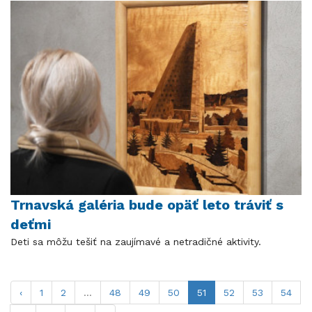
Trnavská galéria bude opäť leto tráviť s
deťmi
Deti sa môžu tešiť na zaujímavé a netradičné aktivity.
‹
1
2
...
48
49
50
51
52
53
54