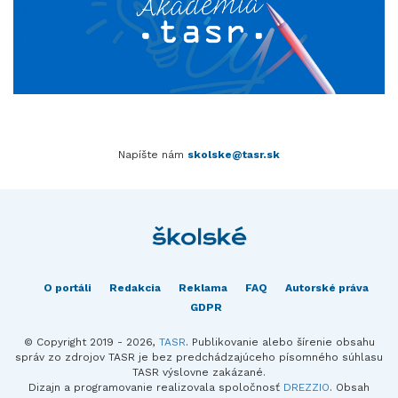
Napíšte nám
skolske@tasr.sk
O portáli
Redakcia
Reklama
FAQ
Autorské práva
GDPR
© Copyright 2019 - 2026,
TASR
. Publikovanie alebo šírenie obsahu
správ zo zdrojov TASR je bez predchádzajúceho písomného súhlasu
TASR výslovne zakázané.
Dizajn a programovanie realizovala spoločnosť
DREZZIO
. Obsah