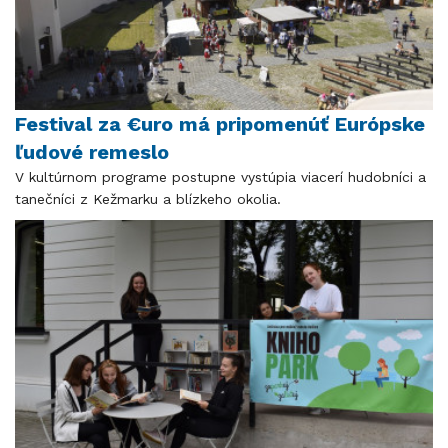
Festival za €uro má pripomenúť Európske
ľudové remeslo
V kultúrnom programe postupne vystúpia viacerí hudobníci a
tanečníci z Kežmarku a blízkeho okolia.