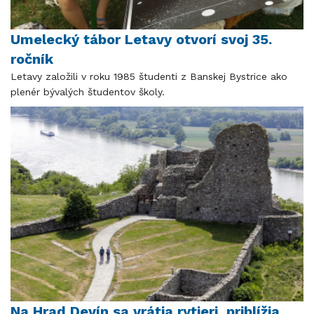
Umelecký tábor Letavy otvorí svoj 35.
ročník
Letavy založili v roku 1985 študenti z Banskej Bystrice ako
plenér bývalých študentov školy.
Na Hrad Devín sa vrátia rytieri, priblížia