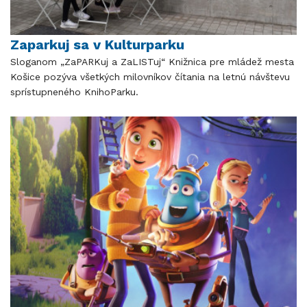
Zaparkuj sa v Kulturparku
Sloganom „ZaPARKuj a ZaLISTuj“ Knižnica pre mládež mesta
Košice pozýva všetkých milovníkov čítania na letnú návštevu
sprístupneného KnihoParku.