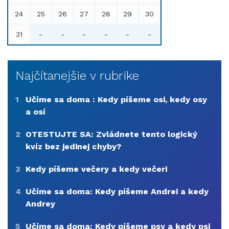
24
25
26
27
28
29
30
31
-
-
-
-
-
-
Najčítanejšie v rubrike
1
Učíme sa doma : Kedy píšeme osi, kedy osy
a osí
2
OTESTUJTE SA: Zvládnete tento logický
kvíz bez jedinej chyby?
3
Kedy píšeme večery a kedy večeri
4
Učíme sa doma: Kedy píšeme Andrei a kedy
Andrey
5
Učíme sa doma: Kedy píšeme psy a kedy psi