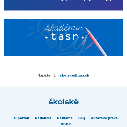
Napíšte nám
skolske@tasr.sk
O portáli
Redakcia
Reklama
FAQ
Autorské práva
GDPR