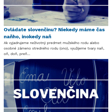
Ovládate slovenčinu? Niekedy máme čas
naňho, inokedy naň
Ak vyjadrujeme neživotný predmet mužského rodu alebo
osobné zámeno stredného rodu (ono), využijeme tvary naň,
oň, doň, preň...