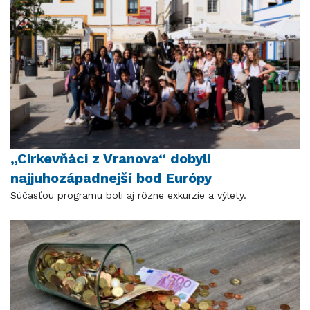
„Cirkevňáci z Vranova“ dobyli
najjuhozápadnejší bod Európy
Súčasťou programu boli aj rôzne exkurzie a výlety.