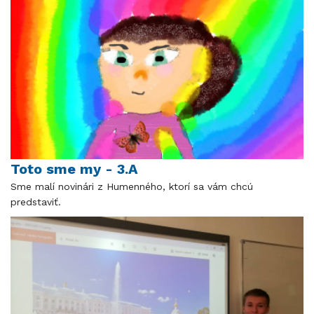
Toto sme my - 3.A
Sme malí novinári z Humenného, ktorí sa vám chcú
predstaviť.