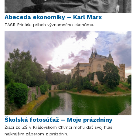
Abeceda ekonomiky – Karl Marx
TASR Prináša príbeh významného ekonóma.
Školská fotosúťaž – Moje prázdniny
Žiaci zo ZŠ v Kráľovskom Chlmci mohli dať svoj hlas
najkrajším záberom z prázdnin.