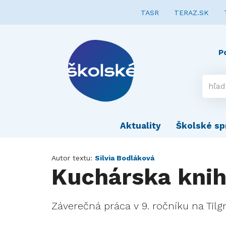
TASR
TERAZ.SK
P
Aktuality
Školské sp
Autor textu:
Silvia Bodláková
Kuchárska kni
Záverečná práca v 9. ročníku na Tilg