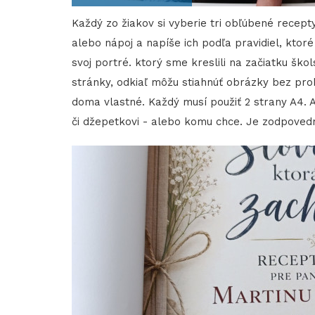
Každý zo žiakov si vyberie tri obľúbené recept
alebo nápoj a napíše ich podľa pravidiel, ktoré
svoj portré. ktorý sme kreslili na začiatku ško
stránky, odkiaľ môžu stiahnúť obrázky bez prob
doma vlastné. Každý musí použiť 2 strany A4. A
či džepetkovi - alebo komu chce. Je zodpovedn