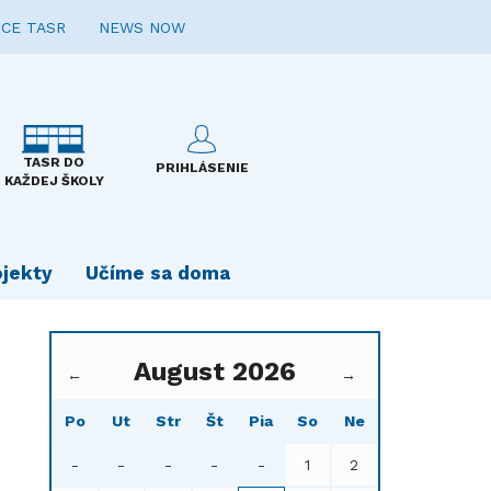
CE TASR
NEWS NOW
TASR DO
PRIHLÁSENIE
KAŽDEJ ŠKOLY
ojekty
Učíme sa doma
August 2026
←
→
Po
Ut
Str
Št
Pia
So
Ne
-
-
-
-
-
1
2