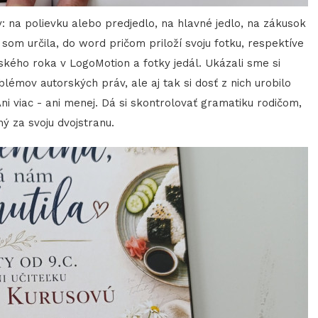
y: na polievku alebo predjedlo, na hlavné jedlo, na zákusok
 som určila, do word pričom priloží svoju fotku, respektíve
lského roka v LogoMotion a fotky jedál. Ukázali sme si
lémov autorských práv, ale aj tak si dosť z nich urobilo
ni viac - ani menej. Dá si skontrolovať gramatiku rodičom,
ý za svoju dvojstranu.