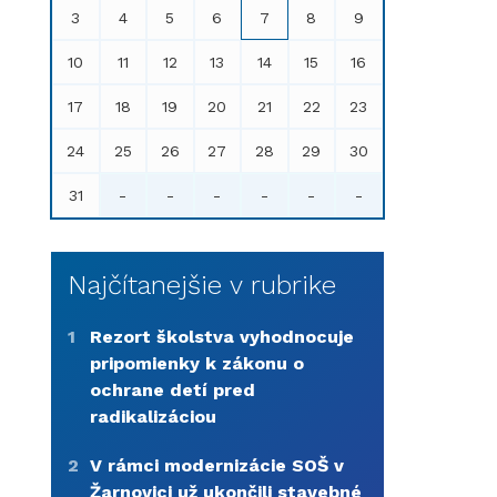
3
4
5
6
7
8
9
10
11
12
13
14
15
16
17
18
19
20
21
22
23
24
25
26
27
28
29
30
31
-
-
-
-
-
-
Najčítanejšie v rubrike
1
Rezort školstva vyhodnocuje
pripomienky k zákonu o
ochrane detí pred
radikalizáciou
2
V rámci modernizácie SOŠ v
Žarnovici už ukončili stavebné