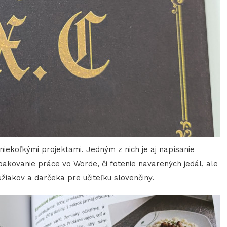
niekoľkými projektami. Jedným z nich je aj napísanie
opakovanie práce vo Worde, či fotenie navarených jedál, ale
žiakov a darčeka pre učiteľku slovenčiny.