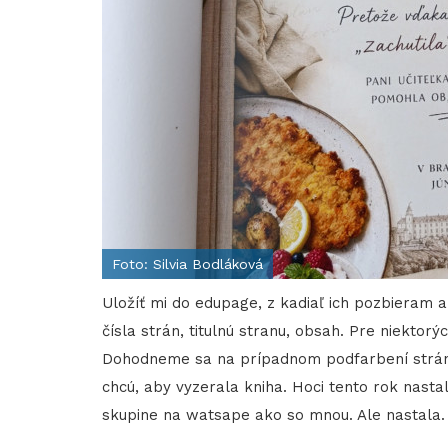
Foto: Silvia Bodláková
Uložíť mi do edupage, z kadiaľ ich pozbieram
čísla strán, titulnú stranu, obsah. Pre niektor
Dohodneme sa na prípadnom podfarbení strán č
chcú, aby vyzerala kniha. Hoci tento rok nasta
skupine na watsape ako so mnou. Ale nastala.