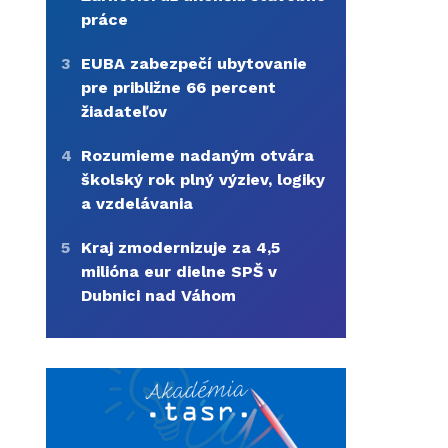
práce
3
EUBA zabezpečí ubytovanie
pre približne 66 percent
žiadateľov
4
Rozumieme nadaným otvára
školský rok plný výziev, logiky
a vzdelávania
5
Kraj zmodernizuje za 4,5
milióna eur dielne SPŠ v
Dubnici nad Váhom