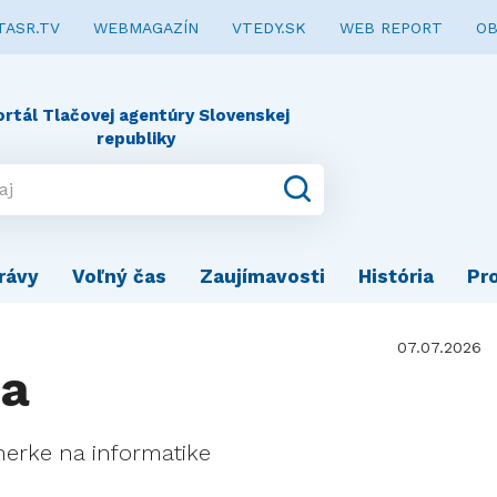
TASR.TV
WEBMAGAZÍN
VTEDY.SK
WEB REPORT
OB
ortál Tlačovej agentúry Slovenskej
republiky
rávy
Voľný čas
Zaujímavosti
História
Pr
07.07.2026
ha
nerke na informatike