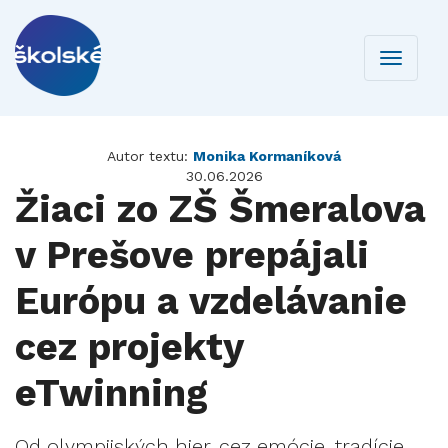
Toggle
navigati
Autor textu:
Monika Kormaníková
30.06.2026
Žiaci zo ZŠ Šmeralova
v Prešove prepájali
Európu a vzdelávanie
cez projekty
eTwinning
Od olympijských hier, cez emócie, tradície