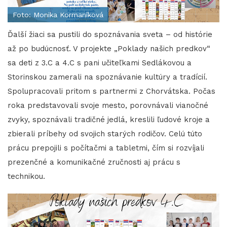
Foto: Monika Kormaníková
Ďalší žiaci sa pustili do spoznávania sveta – od histórie
až po budúcnosť. V projekte „Poklady našich predkov“
sa deti z 3.C a 4.C s pani učiteľkami Sedlákovou a
Storinskou zamerali na spoznávanie kultúry a tradícií.
Spolupracovali pritom s partnermi z Chorvátska. Počas
roka predstavovali svoje mesto, porovnávali vianočné
zvyky, spoznávali tradičné jedlá, kreslili ľudové kroje a
zbierali príbehy od svojich starých rodičov. Celú túto
prácu prepojili s počítačmi a tabletmi, čím si rozvíjali
prezenčné a komunikačné zručnosti aj prácu s
technikou.