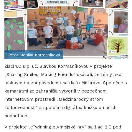
Foto: Monika Kormaníková
Žiaci 1.C s p. uč. Slávkou Kormaníkovou v projekte
„Sharing Smiles, Making Friends“ ukázali, že témy ako
láskavosť a zodpovednosť sa dajú učiť hravo. Spoločne s
kamarátmi zo zahraničia vytvorili v bezpečnom
internetovom prostredí „Medzinárodný strom
zodpovednosti“ a spoločnú digitálnu knižku o našich
hodnotách.
V projekte „eTwinning olympijské hry“ sa žiaci 2.E pod