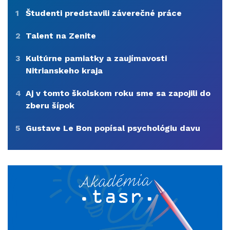
1
Študenti predstavili záverečné práce
2
Talent na Zenite
3
Kultúrne pamiatky a zaujímavosti
Nitrianskeho kraja
4
Aj v tomto školskom roku sme sa zapojili do
zberu šípok
5
Gustave Le Bon popísal psychológiu davu