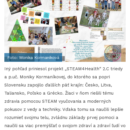
Foto: Monika Kormaníková
Iný pohľad priniesol projekt „STEAM4Health“ 2.C triedy
a p.uč. Moniky Kormaníkovej, do ktorého sa popri
Slovensku zapojilo ďalších päť krajín: Česko, Litva,
Taliansko, Poľsko a Grécko. Žiaci v ňom riešili tému
zdravia pomocou STEAM vyučovania a moderných
pokusov z vedy a techniky. Vďaka tomu sa naučili lepšie
rozumieť svojmu telu, zvládnu základy prvej pomoci a
naučili sa viac premýšľať o svojom zdraví a zdraví ľudí vo