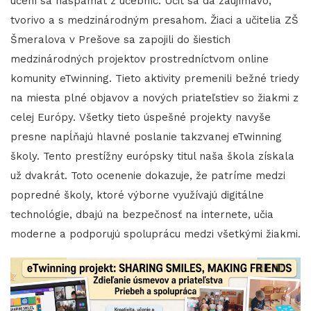
učení sa naspamäť z učebníc. Učiť sa dá zaujímavo,
tvorivo a s medzinárodným presahom. Žiaci a učitelia ZŠ
Šmeralova v Prešove sa zapojili do šiestich
medzinárodných projektov prostredníctvom online
komunity eTwinning. Tieto aktivity premenili bežné triedy
na miesta plné objavov a nových priateľstiev so žiakmi z
celej Európy. Všetky tieto úspešné projekty navyše
presne napĺňajú hlavné poslanie takzvanej eTwinning
školy. Tento prestížny európsky titul naša škola získala
už dvakrát. Toto ocenenie dokazuje, že patríme medzi
popredné školy, ktoré výborne využívajú digitálne
technológie, dbajú na bezpečnosť na internete, učia
moderne a podporujú spoluprácu medzi všetkými žiakmi.