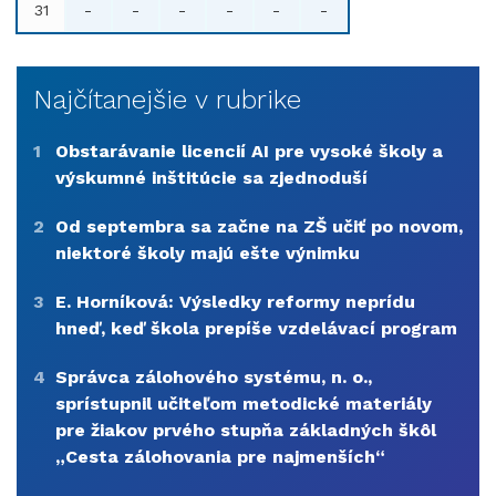
31
-
-
-
-
-
-
Najčítanejšie v rubrike
1
Obstarávanie licencií AI pre vysoké školy a
výskumné inštitúcie sa zjednoduší
2
Od septembra sa začne na ZŠ učiť po novom,
niektoré školy majú ešte výnimku
3
E. Horníková: Výsledky reformy neprídu
hneď, keď škola prepíše vzdelávací program
4
Správca zálohového systému, n. o.,
sprístupnil učiteľom metodické materiály
pre žiakov prvého stupňa základných škôl
„Cesta zálohovania pre najmenších“