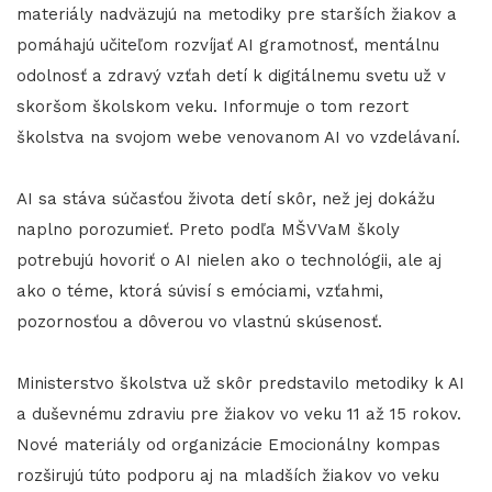
materiály nadväzujú na metodiky pre starších žiakov a
pomáhajú učiteľom rozvíjať AI gramotnosť, mentálnu
odolnosť a zdravý vzťah detí k digitálnemu svetu už v
skoršom školskom veku. Informuje o tom rezort
školstva na svojom webe venovanom AI vo vzdelávaní.
AI sa stáva súčasťou života detí skôr, než jej dokážu
naplno porozumieť. Preto podľa MŠVVaM školy
potrebujú hovoriť o AI nielen ako o technológii, ale aj
ako o téme, ktorá súvisí s emóciami, vzťahmi,
pozornosťou a dôverou vo vlastnú skúsenosť.
Ministerstvo školstva už skôr predstavilo metodiky k AI
a duševnému zdraviu pre žiakov vo veku 11 až 15 rokov.
Nové materiály od organizácie Emocionálny kompas
rozširujú túto podporu aj na mladších žiakov vo veku