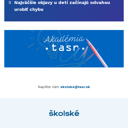
5
Najväčšie objavy u detí začínajú odvahou
urobiť chybu
Napíšte nám
skolske@tasr.sk