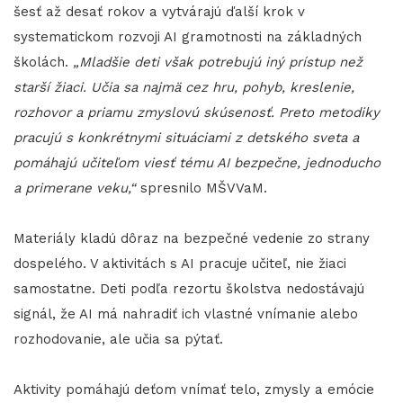
šesť až desať rokov a vytvárajú ďalší krok v
systematickom rozvoji AI gramotnosti na základných
školách.
„Mladšie deti však potrebujú iný prístup než
starší žiaci. Učia sa najmä cez hru, pohyb, kreslenie,
rozhovor a priamu zmyslovú skúsenosť. Preto metodiky
pracujú s konkrétnymi situáciami z detského sveta a
pomáhajú učiteľom viesť tému AI bezpečne, jednoducho
a primerane veku,“
spresnilo MŠVVaM.
Materiály kladú dôraz na bezpečné vedenie zo strany
dospelého. V aktivitách s AI pracuje učiteľ, nie žiaci
samostatne. Deti podľa rezortu školstva nedostávajú
signál, že AI má nahradiť ich vlastné vnímanie alebo
rozhodovanie, ale učia sa pýtať.
Aktivity pomáhajú deťom vnímať telo, zmysly a emócie