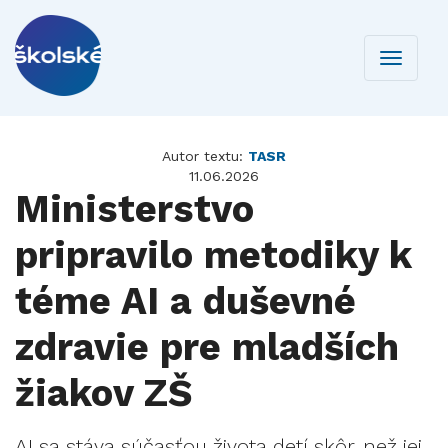
Toggle
navigati
Autor textu:
TASR
11.06.2026
Ministerstvo
pripravilo metodiky k
téme AI a duševné
zdravie pre mladších
žiakov ZŠ
AI sa stáva súčasťou života detí skôr, než jej