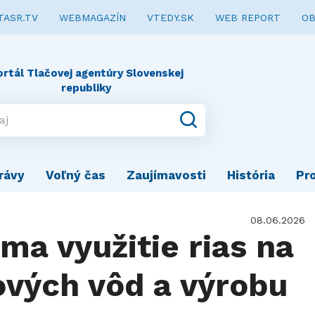
TASR.TV
WEBMAGAZÍN
VTEDY.SK
WEB REPORT
OB
ortál Tlačovej agentúry Slovenskej
republiky
rávy
Voľný čas
Zaujímavosti
História
Pr
08.06.2026
ma využitie rias na
ových vôd a výrobu