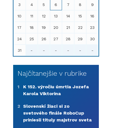
3
4
5
6
7
8
9
10
11
12
13
14
15
16
17
18
19
20
21
22
23
24
25
26
27
28
29
30
31
-
-
-
-
-
-
Najčítanejšie v rubrike
1
K 152. výročiu úmrtia Jozefa
Karola Viktorina
2
Slovenskí žiaci si zo
svetového finále RoboCup
priniesli tituly majstrov sveta