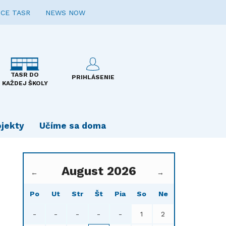
CE TASR
NEWS NOW
TASR DO
PRIHLÁSENIE
KAŽDEJ ŠKOLY
ojekty
Učíme sa doma
August 2026
←
→
Po
Ut
Str
Št
Pia
So
Ne
-
-
-
-
-
1
2