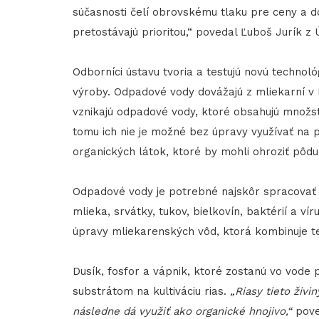
súčasnosti čelí obrovskému tlaku pre ceny a 
pretostávajú prioritou,“ povedal Ľuboš Jurík z 
Odborníci ústavu tvoria a testujú novú technol
výroby. Odpadové vody dovážajú z mliekarní v 
vznikajú odpadové vody, ktoré obsahujú množst
tomu ich nie je možné bez úpravy využívať na
organických látok, ktoré by mohli ohroziť pôdu
Odpadové vody je potrebné najskôr spracovať 
mlieka, srvátky, tukov, bielkovín, baktérií a ví
úpravy mliekarenských vôd, ktorá kombinuje tep
Dusík, fosfor a vápnik, ktoré zostanú vo vode 
substrátom na kultiváciu rias.
„Riasy tieto živi
následne dá využiť ako organické hnojivo,“
pove