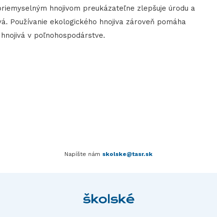
 priemyselným hnojivom preukázateľne zlepšuje úrodu a
iová. Používanie ekologického hnojiva zároveň pomáha
hnojivá v poľnohospodárstve.
Napíšte nám
skolske@tasr.sk