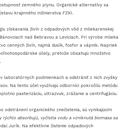
dostupnosť zemného plynu. Organické alternatívy sa
Ústavu krajinného inžinierstva FZKI.
ógiu získavania živín z odpadových vôd z mliekarenskej
Bánovciach nad Bebravou a Leviciach. Pri výrobe mlieka
vo cenných živín, najmä dusík, fosfor a vápnik. Napriek
 poľnohospodárske účely, pretože obsahujú množstvo
.
v laboratórnych podmienkach a odstrániť z nich zvyšky
rusov. Na tento účel využívajú odborníci pokročilú metódu
lotnú pasterizáciu, ultrazvuk, zrážanie a centrifugáciu.
po odstránení organického znečistenia, sú vynikajúcim
ny rýchlo absorbujú, vyčistia vodu a vzniknutá biomasa sa
dal Jurík. Na efektívne čistenie odpadových