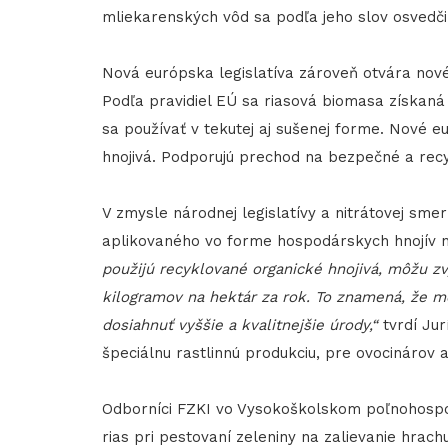
mliekarenských vôd sa podľa jeho slov osvedči
Nová európska legislatíva zároveň otvára nov
Podľa pravidiel EÚ sa riasová biomasa získaná
sa používať v tekutej aj sušenej forme. Nové 
hnojivá. Podporujú prechod na bezpečné a recy
V zmysle národnej legislatívy a nitrátovej sm
aplikovaného vo forme hospodárskych hnojív n
použijú recyklované organické hnojivá, môžu zvý
kilogramov na hektár za rok. To znamená, že m
dosiahnuť vyššie a kvalitnejšie úrody,“
tvrdí Jur
špeciálnu rastlinnú produkciu, pre ovocinárov a
Odborníci FZKI vo Vysokoškolskom poľnohospod
rias pri pestovaní zeleniny na zalievanie hrachu