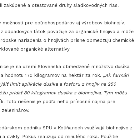
li zakúpené a otestované druhy sladkovodných rias.
é možnosti pre poľnohospodárov aj výrobcov biohnojív.
 z odpadových látok považuje za organické hnojivo a môže
európske nariadenia o hnojivách prísne obmedzujú chemické
klované organické alternatívy.
ernice je na území Slovenska obmedzené množstvo dusíka
a hodnotu 170 kilogramov na hektár za rok.
„Ak farmári
šiť limit aplikácie dusíka a fosforu z hnojív na 250
ôžu pridať 80 kilogramov dusíka z biohnojiva. Tým môžu
ík. Toto riešenie je podľa neho prínosné najmä pre
 zeleninárov.
árskom podniku SPU v Kolíňanoch využívajú biohnojivo z
 a cvikly. Pokus realizujú od minulého roka. Použitie