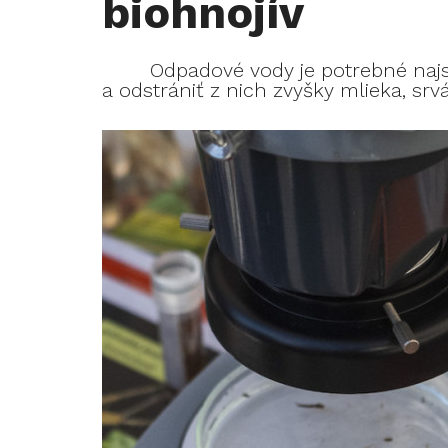
biohnojív
Odpadové vody je potrebné najsk
a odstrániť z nich zvyšky mlieka, srvát