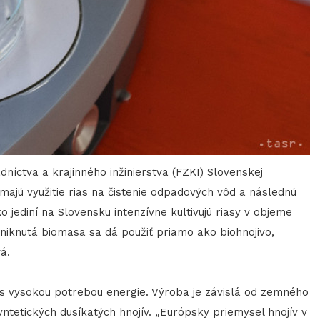
adníctva a krajinného inžinierstva (FZKI) Slovenskej
majú využitie rias na čistenie odpadových vôd a následnú
 jediní na Slovensku intenzívne kultivujú riasy v objeme
niknutá biomasa sa dá použiť priamo ako biohnojivo,
á.
 s vysokou potrebou energie. Výroba je závislá od zemného
yntetických dusíkatých hnojív. „Európsky priemysel hnojív v