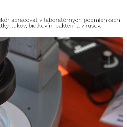
ôr spracovať v laboratórnych podmienkach
ky, tukov, bielkovín, baktérií a vírusov.