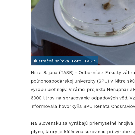
Ilustračná snímka. Foto: TASR
Nitra 8. júna (TASR) - Odborníci z Fakulty záhr
poľnohospodárskej univerzity (SPU) v Nitre skú
výrobu biohnojív. V rámci projektu Nenuphar ako
6000 litrov na spracovanie odpadových vôd. Vz
informovala hovorkyňa SPU Renáta Chosraviov
Na Slovensku sa vyrábajú priemyselné hnojivá
plynu, ktorý je kľúčovou surovinou pri výrobe s