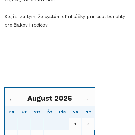
Stojí si za tým, že systém ePrihlášky priniesol benefity
pre žiakov i rodičov.
August 2026
←
→
Po
Ut
Str
Št
Pia
So
Ne
-
-
-
-
-
1
2