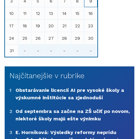
3
4
5
6
7
8
9
10
11
12
13
14
15
16
17
18
19
20
21
22
23
24
25
26
27
28
29
30
31
-
-
-
-
-
-
Najčítanejšie v rubrike
1
Obstarávanie licencií AI pre vysoké školy a
výskumné inštitúcie sa zjednoduší
2
Od septembra sa začne na ZŠ učiť po novom,
niektoré školy majú ešte výnimku
3
E. Horníková: Výsledky reformy neprídu