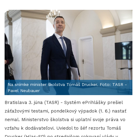
Na snímke minister školstva Tomáš Drucker. Foto: TASR -
Pavel Neubauer
Bratislava 3. júna (TASR) - Systém ePrihlášky prešiel
záťažovými testami, pondelkový výpadok (1. 6.) nastať
nemal. Ministerstvo školstva si uplatní svoje práva vo
vzťahu k dodávateľovi. Uviedol to šéf rezortu Tomáš
Drucker (Hlas-SD) po stredajšom rokovaní vlády v