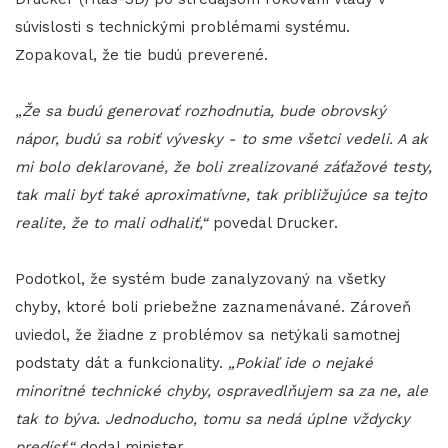
súvislosti s technickými problémami systému.
Zopakoval, že tie budú preverené.
„Že sa budú generovať rozhodnutia, bude obrovský
nápor, budú sa robiť vývesky - to sme všetci vedeli. A ak
mi bolo deklarované, že boli zrealizované záťažové testy,
tak mali byť také aproximatívne, tak približujúce sa tejto
realite, že to mali odhaliť,“
povedal Drucker.
Podotkol, že systém bude zanalyzovaný na všetky
chyby, ktoré boli priebežne zaznamenávané. Zároveň
uviedol, že žiadne z problémov sa netýkali samotnej
podstaty dát a funkcionality.
„Pokiaľ ide o nejaké
minoritné technické chyby, ospravedlňujem sa za ne, ale
tak to býva. Jednoducho, tomu sa nedá úplne vždycky
predísť,“
dodal minister.