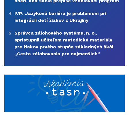
hneď, keď škola prepíše vzdelávací program
4
IVP: Jazyková bariéra je problémom pri
integrácii detí žiakov z Ukrajiny
5
Správca zálohového systému, n. o.,
sprístupnil učiteľom metodické materiály
pre žiakov prvého stupňa základných škôl
„Cesta zálohovania pre najmenších“