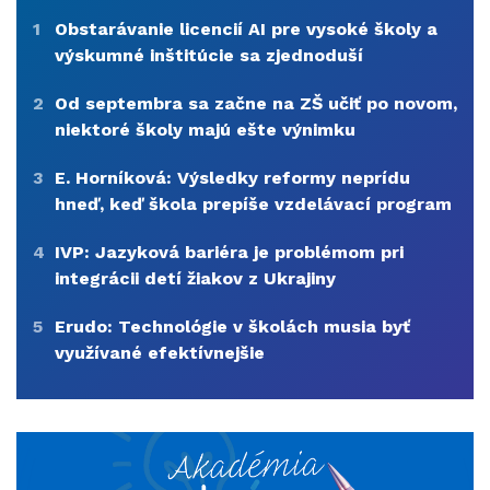
1
Obstarávanie licencií AI pre vysoké školy a
výskumné inštitúcie sa zjednoduší
2
Od septembra sa začne na ZŠ učiť po novom,
niektoré školy majú ešte výnimku
3
E. Horníková: Výsledky reformy neprídu
hneď, keď škola prepíše vzdelávací program
4
IVP: Jazyková bariéra je problémom pri
integrácii detí žiakov z Ukrajiny
5
Erudo: Technológie v školách musia byť
využívané efektívnejšie