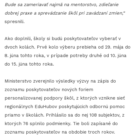
Bude sa zameriavať najmä na mentorstvo, zdieľanie
dobrej praxe a sprevádzanie škôl pri zavádzaní zmien,“
spresnili.
Ako doplnili, školy si budú poskytovateľov vyberať v
dvoch kolách. Prvé kolo výberu prebieha od 29. mája do
8. júna tohto roka, v prípade potreby druhé od 10. júna
do 15. júna tohto roka.
Ministerstvo zverejnilo výsledky výzvy na zápis do
zoznamu poskytovateľov nových foriem
personalizovanej podpory škôl, z ktorých vznikne sieť
regionálnych EduHubov poskytujúcich odbornú pomoc
priamo v školách. Prihlásilo sa do nej 108 subjektov, z
ktorých 76 splnilo podmienky. Tie boli zapísané do
zoznamu poskytovateľov na obdobie troch rokov.