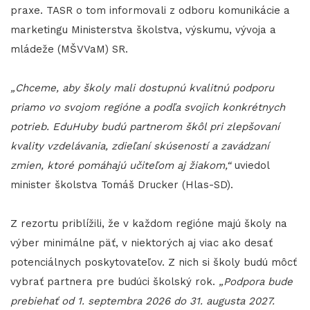
praxe. TASR o tom informovali z odboru komunikácie a
marketingu Ministerstva školstva, výskumu, vývoja a
mládeže (MŠVVaM) SR.
„Chceme, aby školy mali dostupnú kvalitnú podporu
priamo vo svojom regióne a podľa svojich konkrétnych
potrieb. EduHuby budú partnerom škôl pri zlepšovaní
kvality vzdelávania, zdieľaní skúseností a zavádzaní
zmien, ktoré pomáhajú učiteľom aj žiakom,“
uviedol
minister školstva Tomáš Drucker (Hlas-SD).
Z rezortu priblížili, že v každom regióne majú školy na
výber minimálne päť, v niektorých aj viac ako desať
potenciálnych poskytovateľov. Z nich si školy budú môcť
vybrať partnera pre budúci školský rok.
„Podpora bude
prebiehať od 1. septembra 2026 do 31. augusta 2027.