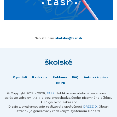
Napíšte nám
skolske@tasr.sk
O portáli
Redakcia
Reklama
FAQ
Autorské práva
GDPR
© Copyright 2019 - 2026,
TASR
. Publikovanie alebo šírenie obsahu
správ zo zdrojov TASR je bez predchádzajúceho písomného súhlasu
TASR výslovne zakázané.
Dizajn a programovanie realizovala spoločnosť
DREZZIO
. Obsah
stránok je generovaný redakčným systémom Gepard.