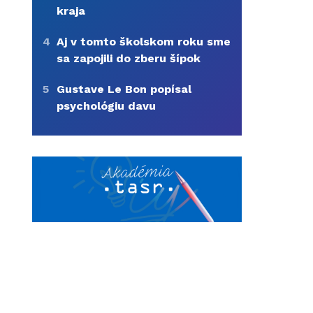
kraja
4
Aj v tomto školskom roku sme
sa zapojili do zberu šípok
5
Gustave Le Bon popísal
psychológiu davu