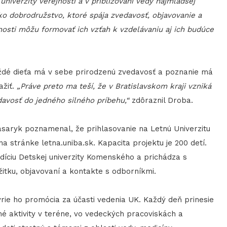
niverzity verejnosti a v približovaní vedy najmladšej
ako dobrodružstvo, ktoré spája zvedavosť, objavovanie a
nosti môžu formovať ich vzťah k vzdelávaniu aj ich budúce
dé dieťa má v sebe prirodzenú zvedavosť a poznanie má
ažiť.
„Práve preto ma teší, že v Bratislavskom kraji vzniká
davosť do jedného silného príbehu,“
zdôraznil Droba.
saryk poznamenal, že prihlasovanie na Letnú Univerzitu
 stránke letna.uniba.sk. Kapacita projektu je 200 detí.
íciu Detskej univerzity Komenského a prichádza s
itku, objavovaní a kontakte s odborníkmi.
vrie ho promócia za účasti vedenia UK. Každý deň prinesie
é aktivity v teréne, vo vedeckých pracoviskách a