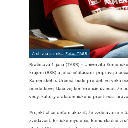
Archívna snímka. Foto: TASR
Bratislava 1. júna (TASR) - Univerzita Komens
krajom (BSK) a jeho inštitúciami pripravujú po
Komenského. Určená bude pre deti vo veku os
pondelkovej tlačovej konferencie uviedol, že o
vedy, kultúry a akademického prostredia hravo
Projekt chce deťom ukázať, že vzdelávanie môže
zvedavosť, kritické myslenie, komunikačné zruč