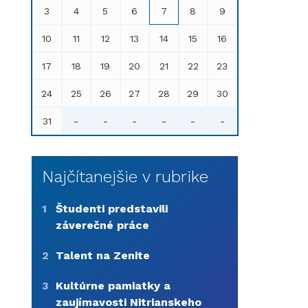
3
4
5
6
7
8
9
10
11
12
13
14
15
16
17
18
19
20
21
22
23
24
25
26
27
28
29
30
31
-
-
-
-
-
-
Najčítanejšie v rubrike
1
Študenti predstavili
záverečné práce
2
Talent na Zenite
3
Kultúrne pamiatky a
zaujímavosti Nitrianskeho