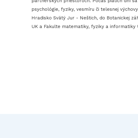
partnerských priestoroch. Počas piatich dní sa 
psychológie, fyziky, vesmíru či telesnej výcho
Hradisko Svätý Jur - Neštich, do Botanickej z
UK a Fakulte matematiky, fyziky a informatiky 