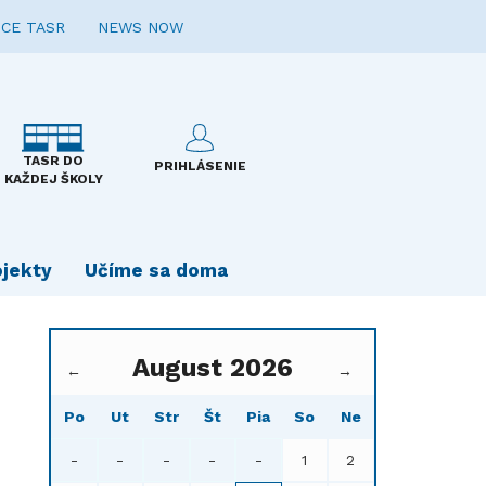
CE TASR
NEWS NOW
TASR DO
PRIHLÁSENIE
KAŽDEJ ŠKOLY
ojekty
Učíme sa doma
August 2026
←
→
Po
Ut
Str
Št
Pia
So
Ne
-
-
-
-
-
1
2