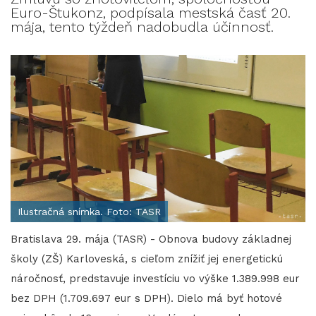
Euro-Štukonz, podpísala mestská časť 20.
mája, tento týždeň nadobudla účinnosť.
Ilustračná snímka. Foto: TASR
Bratislava 29. mája (TASR) - Obnova budovy základnej
školy (ZŠ) Karloveská, s cieľom znížiť jej energetickú
náročnosť, predstavuje investíciu vo výške 1.389.998 eur
bez DPH (1.709.697 eur s DPH). Dielo má byť hotové