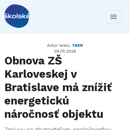
Toggle
navigati
Autor textu:
TASR
29.05.2026
Obnova ZŠ
Karloveskej v
Bratislave má znížiť
energetickú
náročnosť objektu
Zmluvu so zhotoviteľom, spoločnosťou