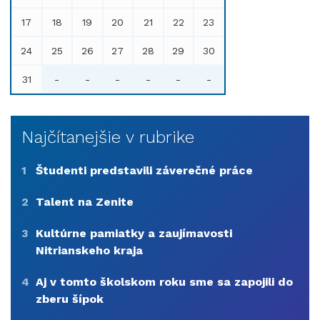
17
18
19
20
21
22
23
24
25
26
27
28
29
30
31
-
-
-
-
-
-
Najčítanejšie v rubrike
1
Študenti predstavili záverečné práce
2
Talent na Zenite
3
Kultúrne pamiatky a zaujímavosti
Nitrianskeho kraja
4
Aj v tomto školskom roku sme sa zapojili do
zberu šípok