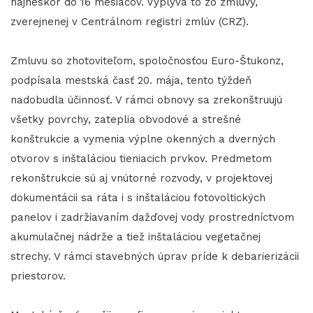
najneskôr do 16 mesiacov. Vyplýva to zo zmluvy,
zverejnenej v Centrálnom registri zmlúv (CRZ).
Zmluvu so zhotoviteľom, spoločnosťou Euro-Štukonz,
podpísala mestská časť 20. mája, tento týždeň
nadobudla účinnosť. V rámci obnovy sa zrekonštruujú
všetky povrchy, zateplia obvodové a strešné
konštrukcie a vymenia výplne okenných a dverných
otvorov s inštaláciou tieniacich prvkov. Predmetom
rekonštrukcie sú aj vnútorné rozvody, v projektovej
dokumentácii sa ráta i s inštaláciou fotovoltických
panelov i zadržiavaním dažďovej vody prostredníctvom
akumulačnej nádrže a tiež inštaláciou vegetačnej
strechy. V rámci stavebných úprav príde k debarierizácii
priestorov.