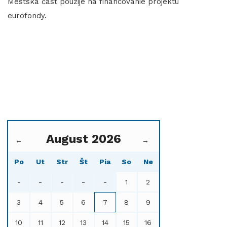
​​​​​​​Mestská časť použije na financovanie projektu
eurofondy.
August 2026
←
→
Po
Ut
Str
Št
Pia
So
Ne
-
-
-
-
-
1
2
3
4
5
6
7
8
9
10
11
12
13
14
15
16