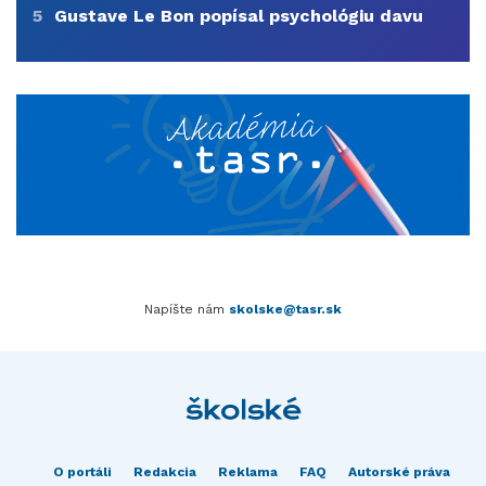
5
Gustave Le Bon popísal psychológiu davu
Napíšte nám
skolske@tasr.sk
O portáli
Redakcia
Reklama
FAQ
Autorské práva