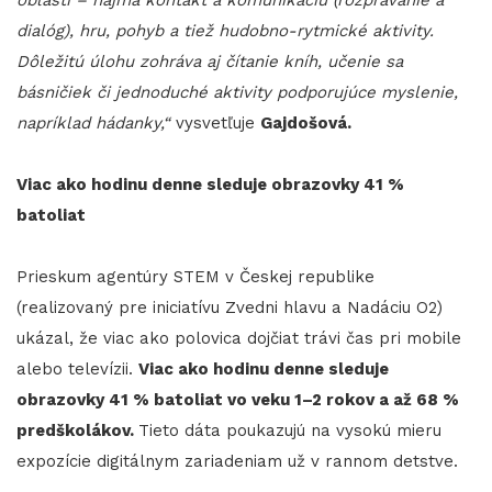
dialóg), hru, pohyb a tiež hudobno-rytmické aktivity.
Dôležitú úlohu zohráva aj čítanie kníh, učenie sa
básničiek či jednoduché aktivity podporujúce myslenie,
napríklad hádanky,“
vysvetľuje
Gajdošová.
Viac ako hodinu denne sleduje obrazovky 41 %
batoliat
Prieskum agentúry STEM v Českej republike
(realizovaný pre iniciatívu Zvedni hlavu a Nadáciu O2)
ukázal, že viac ako polovica dojčiat trávi čas pri mobile
alebo televízii.
Viac ako hodinu denne sleduje
obrazovky 41 % batoliat vo veku 1–2 rokov a až 68 %
predškolákov.
Tieto dáta poukazujú na vysokú mieru
expozície digitálnym zariadeniam už v rannom detstve.