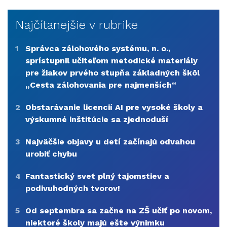
Najčítanejšie v rubrike
1
Správca zálohového systému, n. o.,
sprístupnil učiteľom metodické materiály
pre žiakov prvého stupňa základných škôl
„Cesta zálohovania pre najmenších“
2
Obstarávanie licencií AI pre vysoké školy a
výskumné inštitúcie sa zjednoduší
3
Najväčšie objavy u detí začínajú odvahou
urobiť chybu
4
Fantastický svet plný tajomstiev a
podivuhodných tvorov!
5
Od septembra sa začne na ZŠ učiť po novom,
niektoré školy majú ešte výnimku