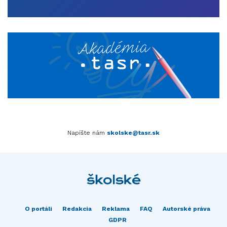
Napíšte nám
skolske@tasr.sk
O portáli
Redakcia
Reklama
FAQ
Autorské práva
GDPR