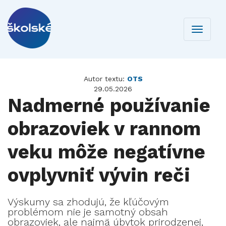
Toggle
navigati
Autor textu:
OTS
29.05.2026
Nadmerné používanie
obrazoviek v rannom
veku môže negatívne
ovplyvniť vývin reči
Výskumy sa zhodujú, že kľúčovým
problémom nie je samotný obsah
obrazoviek, ale najmä úbytok prirodzenej,