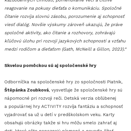
reagovanie na pokusy dieťaťa o komunikáciu. Spoločné
čítanie rozvíja slovnú zásobu, porozumenie aj schopnosť
viesť dialóg. Novšie výskumy zároveň ukazujú, že práve
spoločné aktivity, ako čítanie a rozhovory, zohrávajú
kľúčovú úlohu pri rozvoji jazykových schopností a vzťahu
medzi rodičom a dieťaťom (Gath, McNeill a Gillon, 2023).“
Skvelou pomôckou sú aj spoločenské hry
Odborníčka na spoločenské hry zo spoločnosti Piatnik,
Štěpánka Zoubková
, vysvetľuje že spoločenské hry sú
nápomocné pri rozvoji reči. Detská verzia obľúbenej
a populárnej hry ACTIVITY rozvíja fantáziu a schopnosť
vyjadrovať sa už u detí v predškolskom veku. Karty
obsahujú obrázky takže si hru môžu smelo zahrať aj
deti, ktoré ešte nepoznajú písmená a nevedia čítať.