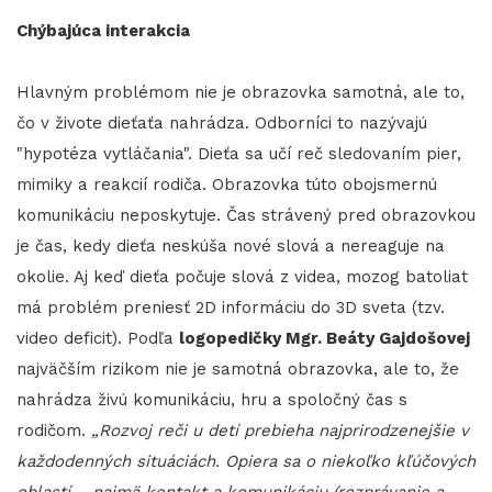
Chýbajúca interakcia
Hlavným problémom nie je obrazovka samotná, ale to,
čo v živote dieťaťa nahrádza. Odborníci to nazývajú
"hypotéza vytláčania". Dieťa sa učí reč sledovaním pier,
mimiky a reakcií rodiča. Obrazovka túto obojsmernú
komunikáciu neposkytuje. Čas strávený pred obrazovkou
je čas, kedy dieťa neskúša nové slová a nereaguje na
okolie. Aj keď dieťa počuje slová z videa, mozog batoliat
má problém preniesť 2D informáciu do 3D sveta (tzv.
video deficit). Podľa
logopedičky Mgr. Beáty Gajdošovej
najväčším rizikom nie je samotná obrazovka, ale to, že
nahrádza živú komunikáciu, hru a spoločný čas s
rodičom.
„Rozvoj reči u detí prebieha najprirodzenejšie v
každodenných situáciách. Opiera sa o niekoľko kľúčových
oblastí – najmä kontakt a komunikáciu (rozprávanie a