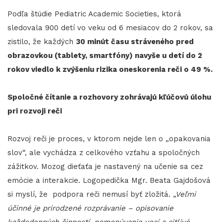
Podľa štúdie Pediatric Academic Societies, ktorá
sledovala 900 detí vo veku od 6 mesiacov do 2 rokov, sa
zistilo, že každých
30 minút času stráveného pred
obrazovkou (tablety, smartfóny) navyše u detí do 2
rokov viedlo k zvýšeniu rizika oneskorenia reči o 49 %.
Spoločné čítanie a rozhovory zohrávajú kľúčovú úlohu
pri rozvoji reči
Rozvoj reči je proces, v ktorom nejde len o „opakovania
slov“, ale vychádza z celkového vzťahu a spoločných
zážitkov. Mozog dieťaťa je nastavený na učenie sa cez
emócie a interakcie. Logopedička Mgr. Beata Gajdošová
si myslí, že podpora reči nemusí byť zložitá.
„Veľmi
účinné je prirodzené rozprávanie – opisovanie
každodenných činností, pomenúvanie vecí a citlivé