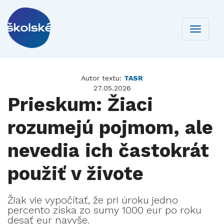
Toggle
navigati
Autor textu:
TASR
27.05.2026
Prieskum: Žiaci
rozumejú pojmom, ale
nevedia ich častokrát
použiť v živote
Žiak vie vypočítať, že pri úroku jedno
percento získa zo sumy 1000 eur po roku
desať eur navyše.