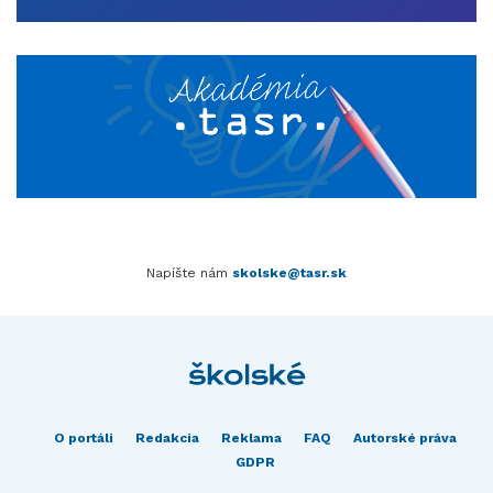
Napíšte nám
skolske@tasr.sk
O portáli
Redakcia
Reklama
FAQ
Autorské práva
GDPR