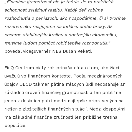
„Finančná gramotnosť nie je teória. Je to praktická
schopnosť zvládnuť realitu. Každý deň robíme
rozhodnutia o peniazoch, ako hospodárime, či si tvoríme
rezervu, ako reagujeme na infláciu alebo úroky. Ak
chceme stabilnejšiu krajinu a odolnejšiu ekonomiku,
musíme ľuďom pomôcť robiť lepšie rozhodnutia,“
povedal viceguvernér NBS Dušan Keketi.
FinQ Centrum piaty rok prináša dáta o tom, ako žiaci
uvažujú vo finančnom kontexte. Podľa medzinárodných
údajov OECD takmer pätina mladých ľudí nedosahuje ani
základnú úroveň finančnej gramotnosti a len približne
jeden z desiatich patrí medzi najlepšie pripravených na
riešenie zložitejších finančných situácií. Medzi dospelými
má základné finančné zručnosti len približne tretina
populácie.