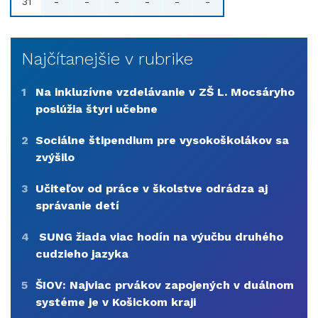
31
-
-
-
-
-
-
Najčítanejšie v rubrike
1
Na inkluzívne vzdelávanie v ZŠ L. Mocsáryho
poslúžia štyri učebne
2
Sociálne štipendium pre vysokoškolákov sa
zvýšilo
3
Učiteľov od práce v školstve odrádza aj
správanie detí
4
SUNG žiada viac hodín na výučbu druhého
cudzieho jazyka
5
ŠIOV: Najviac prvákov zapojených v duálnom
systéme je v Košickom kraji