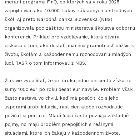
meraní programu FinQ, do ktorých sa v roku 2025
zapojilo viac ako 40.000 žiakov základných a stredných
škôl. Aj preto Národná banka Slovenska (NBS)
organizovala pod záštitou ministerstva školstva odbornú
konferenciu Príklad pre vzdelávanie, ktorá otvára
diskusiu o tom, ako dostať finančnú gramotnosť bližšie k
životu, školám a každodennému rozhodovaniu mladých
ľudí. TASR o tom informovali z NBS.
Žiak vie vypočítať, že pri úroku jedno percento získa zo
sumy 1000 eur po roku desať eur navyše. Problém však
často nastáva vo chvíli, keď má posúdiť, čo s jeho
úsporami urobí inflácia, rast cien alebo rozhodnutie
požičať si peniaze. Mladí ľudia často poznajú základné
pojmy, no majú problém prepojiť ich s reálnymi
situáciami, ktoré ich čakajú v každodennom živote.