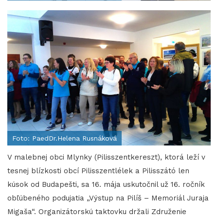
Foto: PaedDr.Helena Rusnáková
V malebnej obci Mlynky (Pilisszentkereszt), ktorá leží v
tesnej blízkosti obcí Pilisszentlélek a Pilisszátó len
kúsok od Budapešti, sa 16. mája uskutočnil už 16. ročník
obľúbeného podujatia „Výstup na Pilíš – Memoriál Juraja
Migaša“. Organizátorskú taktovku držali Združenie