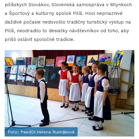
pilíšskych Slovákov, Slovenská samospráva v Mlynkoch
a Športový a kultúrny spolok Pilíš. Hoci nepriaznivé
daždivé počasie nedovolilo tradičný turistický výstup na
Pilíš, neodradilo to desiatky návštevníkov od toho, aby
prišli osláviť spoločné tradície.
Foto: PaedDr.Helena Rusnáková