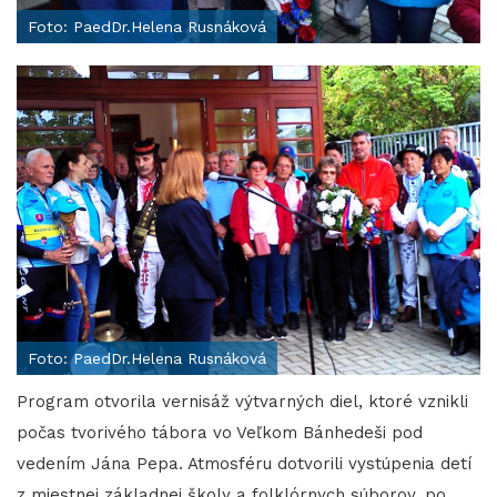
Foto: PaedDr.Helena Rusnáková
Foto: PaedDr.Helena Rusnáková
Program otvorila vernisáž výtvarných diel, ktoré vznikli
počas tvorivého tábora vo Veľkom Bánhedeši pod
vedením Jána Pepa. Atmosféru dotvorili vystúpenia detí
z miestnej základnej školy a folklórnych súborov, po