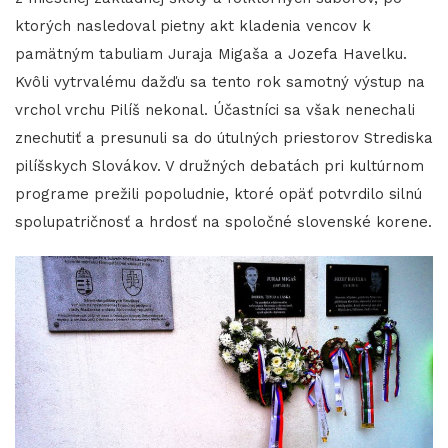
ktorých nasledoval pietny akt kladenia vencov k
pamätným tabuliam Juraja Migaša a Jozefa Havelku.
Kvôli vytrvalému dažďu sa tento rok samotný výstup na
vrchol vrchu Pilíš nekonal. Účastníci sa však nenechali
znechutiť a presunuli sa do útulných priestorov Strediska
pilíšskych Slovákov. V družných debatách pri kultúrnom
programe prežili popoludnie, ktoré opäť potvrdilo silnú
spolupatričnosť a hrdosť na spoločné slovenské korene.