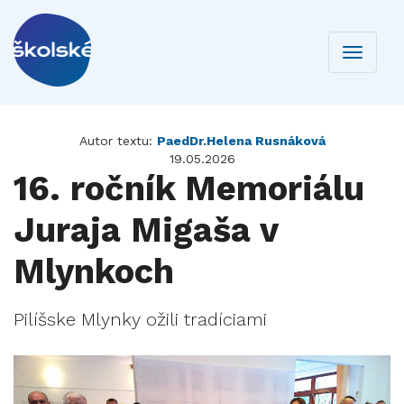
Toggle
navigati
Autor textu:
PaedDr.Helena Rusnáková
19.05.2026
16. ročník Memoriálu
Juraja Migaša v
Mlynkoch
Pilíšske Mlynky ožili tradíciami