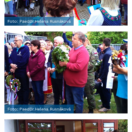
Foto: PaedDr.Helena Rusnáková
Foto: PaedDr.Helena Rusnáková