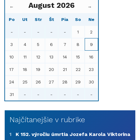
August 2026
←
→
Po
Ut
Str
Št
Pia
So
Ne
-
-
-
-
-
1
2
3
4
5
6
7
8
9
10
11
12
13
14
15
16
17
18
19
20
21
22
23
24
25
26
27
28
29
30
31
-
-
-
-
-
-
Najčítanejšie v rubrike
1
K 152. výročiu úmrtia Jozefa Karola Viktorina