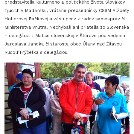
predstavitelia kultúrneho a politického života Slovákov
žijúcich v Maďarsku, vrátane predsedníčky CSSM Alžbety
Hollerovej Račkovej a zástupcov z radov samospráv či
Ministerstva vnútra. Nechýbali ani priatelia zo Slovenska
– delegácia z Matice slovenskej v Štúrove pod vedením
Jaroslava Janoka či starosta obce Úľany nad Žitavou
Rudolf Frýželka s delegáciou.