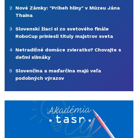
2
Nové Zámky: "Príbeh hliny" v Múzeu Jána
Thaina
3
Slovenskí žiaci si zo svetového finále
RoboCup priniesli tituly majstrov sveta
4
Netradičné domáce zvieratko? Chovajte s
deťmi slimáky
5
Slovenčina a maďarčina majú veľa
podobných výrazov