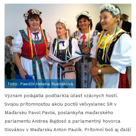
Foto: PaedDr.Helena Rusnáková
Význam podujatia podčiarkla účasť vzácnych hostí.
Svojou prítomnosťou akciu poctili veľvyslanec SR v
Maďarsku Pavol Pavlis, poslankyňa maďarského
parlamentu Andrea Bujdosó a parlamentný hovorca
Slovákov v Maďarsku Anton Paulík. Prítomní boli aj ďalší