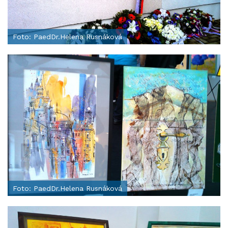
Foto: PaedDr.Helena Rusnáková
Foto: PaedDr.Helena Rusnáková