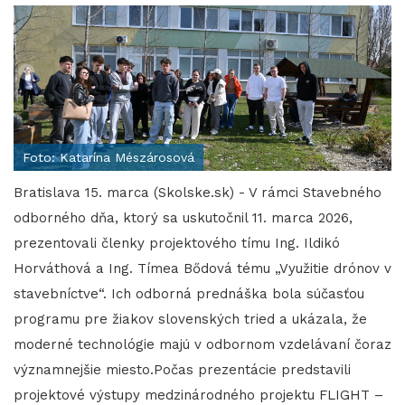
Foto: Katarína Mészárosová
Bratislava 15. marca (Skolske.sk) - V rámci Stavebného
odborného dňa, ktorý sa uskutočnil 11. marca 2026,
prezentovali členky projektového tímu Ing. Ildikó
Horváthová a Ing. Tímea Bődová tému „Využitie drónov v
stavebníctve“. Ich odborná prednáška bola súčasťou
programu pre žiakov slovenských tried a ukázala, že
moderné technológie majú v odbornom vzdelávaní čoraz
významnejšie miesto.Počas prezentácie predstavili
projektové výstupy medzinárodného projektu FLIGHT –