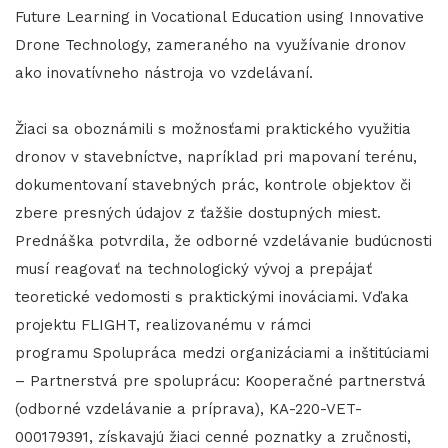
Future Learning in Vocational Education using Innovative
Drone Technology, zameraného na využívanie dronov
ako inovatívneho nástroja vo vzdelávaní.
Žiaci sa oboznámili s možnosťami praktického využitia
dronov v stavebníctve, napríklad pri mapovaní terénu,
dokumentovaní stavebných prác, kontrole objektov či
zbere presných údajov z ťažšie dostupných miest.
Prednáška potvrdila, že odborné vzdelávanie budúcnosti
musí reagovať na technologický vývoj a prepájať
teoretické vedomosti s praktickými inováciami. Vďaka
projektu FLIGHT, realizovanému v rámci
programu Spolupráca medzi organizáciami a inštitúciami
– Partnerstvá pre spoluprácu: Kooperačné partnerstvá
(odborné vzdelávanie a príprava), KA-220-VET-
000179391, získavajú žiaci cenné poznatky a zručnosti,