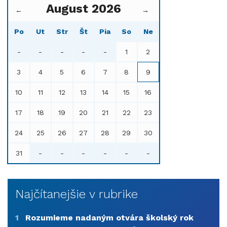
August 2026
←
→
Po
Ut
Str
Št
Pia
So
Ne
-
-
-
-
-
1
2
3
4
5
6
7
8
9
10
11
12
13
14
15
16
17
18
19
20
21
22
23
24
25
26
27
28
29
30
31
-
-
-
-
-
-
Najčítanejšie v rubrike
1
Rozumieme nadaným otvára školský rok