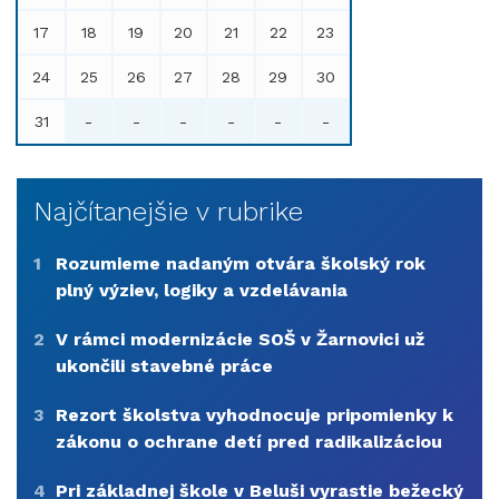
17
18
19
20
21
22
23
24
25
26
27
28
29
30
31
-
-
-
-
-
-
Najčítanejšie v rubrike
1
Rozumieme nadaným otvára školský rok
plný výziev, logiky a vzdelávania
2
V rámci modernizácie SOŠ v Žarnovici už
ukončili stavebné práce
3
Rezort školstva vyhodnocuje pripomienky k
zákonu o ochrane detí pred radikalizáciou
4
Pri základnej škole v Beluši vyrastie bežecký