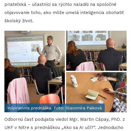
priateľská – účastníci sa rýchlo naladili na spoločné
objavovanie toho, ako môže umelá inteligencia obohatiť
školský život.
Inšpiratívna prednáška. Foto: Slavomíra Palková
Odbornú časť podujatia viedol Mgr. Martin Cápay, PhD. z
UKF v Nitre s prednáškou „Ako sa AI učí?“. Jednoducho