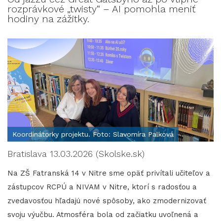
rozprávkové „twisty“ – AI pomohla meniť
hodiny na zážitky.
Koordinátorky projektu. Foto: Slavomíra Palková
Bratislava 13.03.2026 (Skolske.sk)
Na ZŠ Fatranská 14 v Nitre sme opäť privítali učiteľov a
zástupcov RCPÚ a NIVAM v Nitre, ktorí s radosťou a
zvedavosťou hľadajú nové spôsoby, ako zmodernizovať
svoju výučbu. Atmosféra bola od začiatku uvoľnená a