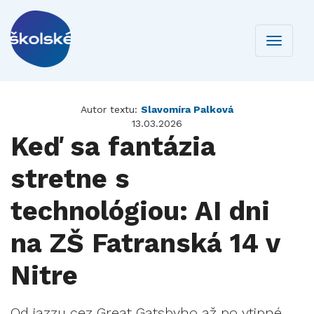
Toggle
navigati
Autor textu:
Slavomíra Palková
13.03.2026
Keď sa fantázia
stretne s
technológiou: AI dni
na ZŠ Fatranská 14 v
Nitre
Od jazzu cez Great Gatsbyho až po vtipné