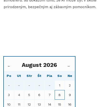
atmosféru. Sú dôkazom toho, že AI môže byť v škole
prirodzeným, bezpečným aj zábavným pomocníkom.
August 2026
←
→
Po
Ut
Str
Št
Pia
So
Ne
-
-
-
-
-
1
2
3
4
5
6
7
8
9
10
11
12
13
14
15
16