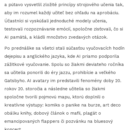
a pútavo vysvetlil zložité princípy strojového učenia tak,
aby im rozumel každý učiteľ bez ohľadu na aprobáciu.
Účastníci si vyskúšali jednoduché modely učenia,
testovali rozpoznávanie emócií, spoločne zisťovali, čo si
AI pamätá, a kládli množstvo zvedavých otázok.
Po prednáške sa všetci stali súčasťou vyučovacích hodín
dejepisu a anglického jazyka, kde AI priamo podporila
zážitkové vyučovanie. Spolu so žiakmi deviateho ročníka
sa učitelia ponorili do éry jazzu, prohibície a veľkého
Gatsbyho. AI avatary im predstavili fenomény doby 20.
rokov 20. storočia a následne učitelia so žiakmi
spoločne tvorili pojmovú mapu, ktorú doplnili o
kreatívne výstupy: komiks o panike na burze, art deco
obálku knihy, dobový článok o mafii, plagát o
emancipovaných flappers či pozvánku na bluesový
koncert.