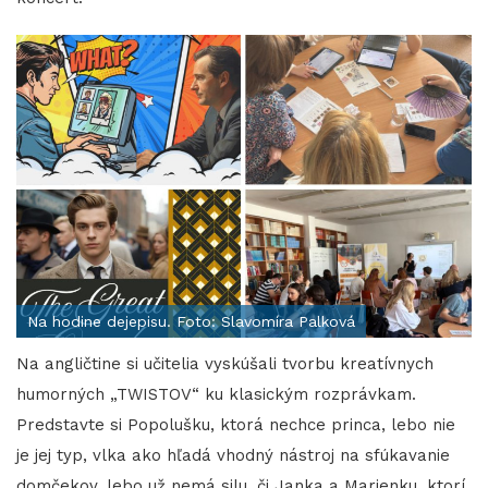
Na hodine dejepisu. Foto: Slavomíra Palková
Na angličtine si učitelia vyskúšali tvorbu kreatívnych
humorných „TWISTOV“ ku klasickým rozprávkam.
Predstavte si Popolušku, ktorá nechce princa, lebo nie
je jej typ, vlka ako hľadá vhodný nástroj na sfúkavanie
domčekov, lebo už nemá silu, či Janka a Marienku, ktorí