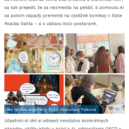
sa tak prejedli, že sa nezmestia na pekáč. S pomocou AI
sa potom nápady premenili na výstižné komiksy v štýle
Roalda Dahla – a o zábavu bolo postarané.
Na hodine angličtiny. Foto: Slavomíra Palková
Účastníci AI dní si odniesli množstvo konkrétnych
nápadov, väčšiu istotu v práci s AI, odporúčania OECD v