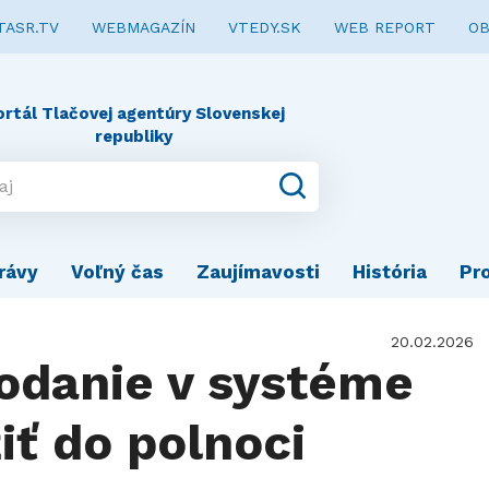
TASR.TV
WEBMAGAZÍN
VTEDY.SK
WEB REPORT
OB
ortál Tlačovej agentúry Slovenskej
republiky
rávy
Voľný čas
Zaujímavosti
História
Pr
20.02.2026
odanie v systéme
iť do polnoci