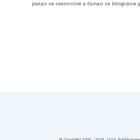
piataci na osemročné a ôsmaci na bilingválne 
© Copyright 2019 - 2026,
TASR
. Publikovan