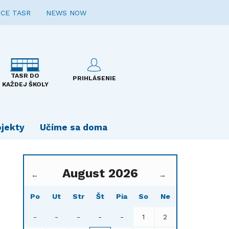
CE TASR
NEWS NOW
TASR DO
PRIHLÁSENIE
KAŽDEJ ŠKOLY
ojekty
Učíme sa doma
August 2026
←
→
Po
Ut
Str
Št
Pia
So
Ne
-
-
-
-
-
1
2