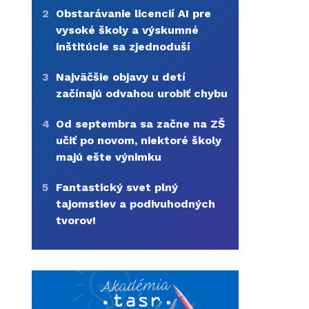
2
Obstarávanie licencií AI pre
vysoké školy a výskumné
inštitúcie sa zjednoduší
3
Najväčšie objavy u detí
začínajú odvahou urobiť chybu
4
Od septembra sa začne na ZŠ
učiť po novom, niektoré školy
majú ešte výnimku
5
Fantastický svet plný
tajomstiev a podivuhodných
tvorov!