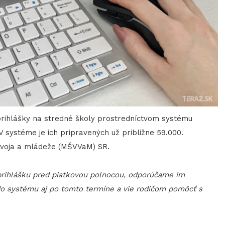
 prihlášky na stredné školy prostredníctvom systému
V systéme je ich pripravených už približne 59.000.
vývoja a mládeže (MŠVVaM) SR.
prihlášku pred piatkovou polnocou, odporúčame im
do systému aj po tomto termíne a vie rodičom pomôcť s