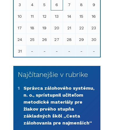
3
4
5
6
7
8
9
10
11
12
13
14
15
16
17
18
19
20
21
22
23
24
25
26
27
28
29
30
31
-
-
-
-
-
-
Najčítanejšie v rubrike
1
Správca zálohového systému,
n. o., sprístupnil učiteľom
metodické materiály pre
žiakov prvého stupňa
základných škôl „Cesta
zálohovania pre najmenších“