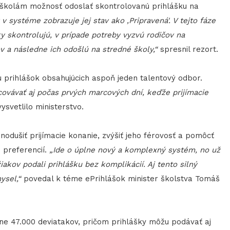
m školám možnosť odoslať skontrolovanú prihlášku na
v systéme zobrazuje jej stav ako ‚Pripravená'. V tejto fáze
y skontrolujú, v prípade potreby vyzvú rodičov na
 a následne ich odošlú na stredné školy,“
spresnil rezort.
prihlášok obsahujúcich aspoň jeden talentový odbor.
ovávať aj počas prvých marcových dní, keďže prijímacie
ysvetlilo ministerstvo.
odušiť prijímacie konanie, zvýšiť jeho férovosť a pomôcť
 preferencií.
„Ide o úplne nový a komplexný systém, no už
iakov podali prihlášku bez komplikácií. Aj tento silný
ysel,“
povedal k téme ePrihlášok minister školstva Tomáš
ne 47.000 deviatakov, pričom prihlášky môžu podávať aj