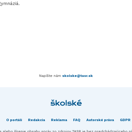
gymnáziá.
Napíšte nám
skolske@tasr.sk
O portáli
Redakcia
Reklama
FAQ
Autorské práva
GDPR
ie alebo šírenie obsahu správ zo zdrojov TASR je bez predchádzajúceho 