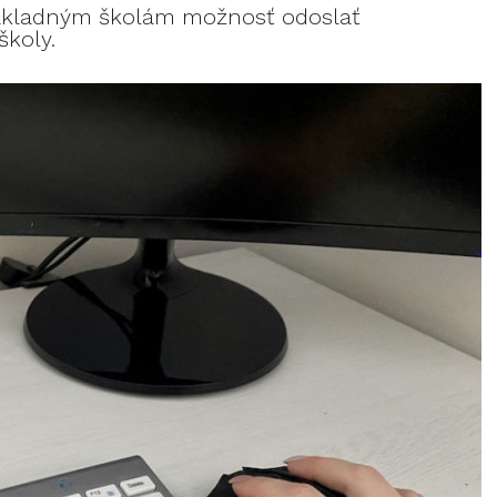
í základným školám možnosť odoslať
školy.