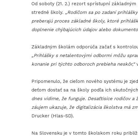
Od soboty (21. 2.) rezort sprístupní základný
stredné školy.
„Rodičom sa po zadaní prihlášky 
preberajú proces základné školy, ktoré prihlášk
doplnenie chýbajúcich údajov alebo dokumentov
Základným školám odporúča začať s kontrolou 
„Prihlášky s netalentovými odbormi môžu sprac
konanie pri týchto odboroch prebieha neskôr,“
v
Pripomenulo, že cieľom nového systému je zjedn
deťom dostať sa na školy podľa ich skutočných
dnes vidíme, že funguje. Desaťtisíce rodičov a ž
záujem ukazuje, že digitalizácia školstva má zm
Drucker (Hlas-SD).
Na Slovensku je v tomto školskom roku približ