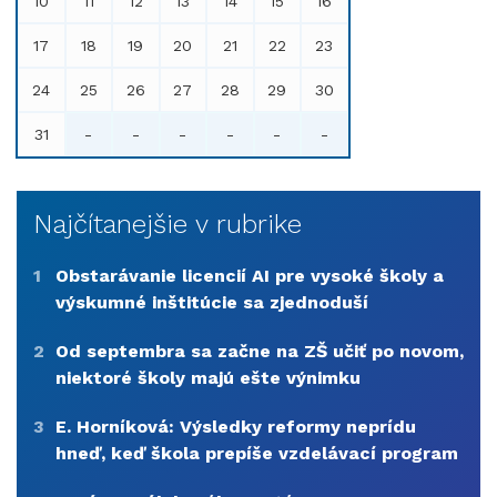
10
11
12
13
14
15
16
17
18
19
20
21
22
23
24
25
26
27
28
29
30
31
-
-
-
-
-
-
Najčítanejšie v rubrike
1
Obstarávanie licencií AI pre vysoké školy a
výskumné inštitúcie sa zjednoduší
2
Od septembra sa začne na ZŠ učiť po novom,
niektoré školy majú ešte výnimku
3
E. Horníková: Výsledky reformy neprídu
hneď, keď škola prepíše vzdelávací program