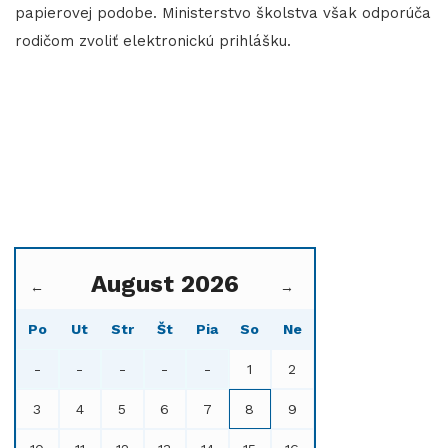
papierovej podobe. Ministerstvo školstva však odporúča
rodičom zvoliť elektronickú prihlášku.
August 2026
←
→
Po
Ut
Str
Št
Pia
So
Ne
-
-
-
-
-
1
2
3
4
5
6
7
8
9