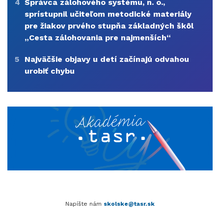
4
Správca zálohového systému, n. o.,
sprístupnil učiteľom metodické materiály
pre žiakov prvého stupňa základných škôl
„Cesta zálohovania pre najmenších“
5
Najväčšie objavy u detí začínajú odvahou
urobiť chybu
Napíšte nám
skolske@tasr.sk