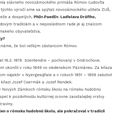
denia slávneho novozámockého primáša Rómov Ľudovíta
 týchto výročí sme sa spýtali novozámockého učiteľa ZUŠ,
deže a dospelých,
PhDr.PaedDr. Ladislava Dráfiho,
udovým tradíciám a v neposlednom rade je aj znalcom
rómskeho obyvateľstva.
ly?
m známe, že bol veľkým zástancom Rómov.
omrel 16.3. 1876 Szentendre – pochovaný v Ondrochove.
ium ukončil v roku 1849 vo viedenskom Pázmáneu. Za kňaza
om najskôr v Nyergesújfale a v rokoch 1851 – 1859 zakotvil
 kňazi Jozef Csermák a Jozef Rendek.
il v Nových Zámkoch rómsku školu na rómsku hudobnú
spel k pozdvihnutiu kultúrnej úrovne zaostalejšej vrstvy
traviny.
elen o rómsku hudobnú školu, ale pokračoval v tradícii