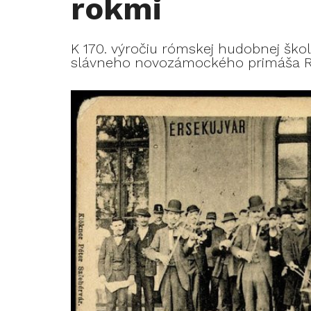
rokmi
K 170. výročiu rómskej hudobnej ško
slávneho novozámockého primáša R