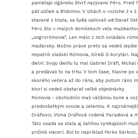
pamätajú cigánsku štvrť nazývanú Péro. Pred 7
päť uličiek a 81domov. V izbách o rozlohe 3 x 
stavané z blata, sa ľudia usilovali udržiavať či
Péro žilo v malých domčekoch veľa muzikantov
„ungrorómovia“. Len málo z nich ovládalo róms
maďarsky. Možno práve preto sa vedeli lepšie p
nepatrili olašskí Rómovia, bíreši či korytári. 
dielní. Svoju dielňu tu mal Gabriel Dráfi, Micha
a predávali to na trhu. V tom čase, hlavne po 
skorého večera až do rána, aby potom ráno mohl
ktorí si vedeli obstarať veľké objednávky.
Rómovia - obchodníci mali väčšinou kone a vozy 
predovšetkým ovocie a zeleninu. K najznámejš
Dráfiovci, Vilma Dráfiová rodená Paradiová a m
Táto osada sa stala aj liahňou vynikajúcich m
pričinili viacerí. Bol to napríklad Ferko Sárkoz