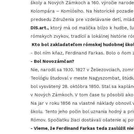
školy a Nových Zámkoch a 160. výročie naro
Kolompára – Komlósiho. Na historické pozadie
predsedu Združenia pre vzdelávanie detí, mlá
DiS.art.,
ktorý má od malička blízo k hudbe, ľ
rómskych zvykov, tradícií a lokálnej histórie 
Kto bol zakladateľom rómskej hudobnej ško
- Bol ním kňaz, Ferdinand Farkas. Bolo o ňo
- Bol Novozámčan?
Nie, narodil sa 19.10. 1827 v Želiezovciach, z
Teológiu študoval v meste Nagyszombat, štúd
bol vysvätený 28. októbra 1850. Stal sa kaplán
v Nových Zámkoch. V tom čase tu pôsobili ako
Na jar v roku 1856 na vlastné náklady obnov
školu. Tento jeho počin bol uznania hodný a pri
Rómov. Spočiatku žiaci dostávali ošatenie aj po
- Vieme, že Ferdinand Farkas teda zaslúžil ni