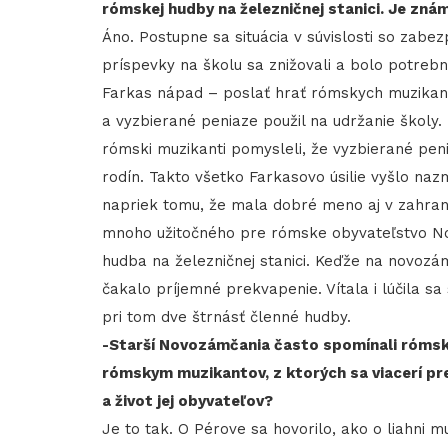
rómskej hudby na železničnej stanici. Je znám
Áno. Postupne sa situácia v súvislosti so zab
príspevky na školu sa znižovali a bolo potrebn
Farkas nápad – poslať hrať rómskych muzikant
a vyzbierané peniaze použil na udržanie školy.
rómski muzikanti pomysleli, že vyzbierané peniaz
rodín. Takto všetko Farkasovo úsilie vyšlo naz
napriek tomu, že mala dobré meno aj v zahranič
mnoho užitočného pre rómske obyvateľstvo Nov
hudba na železničnej stanici. Keďže na novozám
čakalo príjemné prekvapenie. Vítala i lúčila s
pri tom dve štrnásť členné hudby.
-Starší Novozámčania často spomínali rómsk
rómskym muzikantov, z ktorých sa viacerí presl
a život jej obyvateľov?
Je to tak. O Pérove sa hovorilo, ako o liahni m