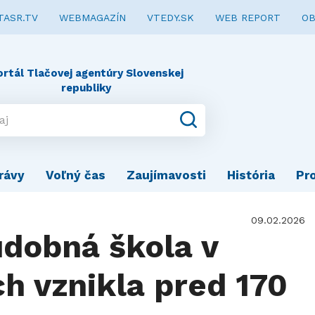
TASR.TV
WEBMAGAZÍN
VTEDY.SK
WEB REPORT
OB
ortál Tlačovej agentúry Slovenskej
republiky
rávy
Voľný čas
Zaujímavosti
História
Pr
09.02.2026
dobná škola v
 vznikla pred 170