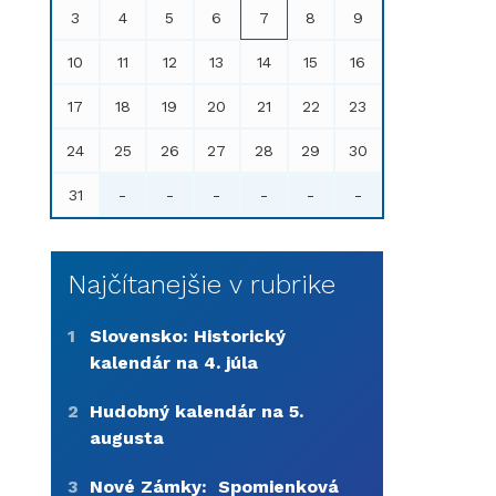
3
4
5
6
7
8
9
10
11
12
13
14
15
16
17
18
19
20
21
22
23
24
25
26
27
28
29
30
31
-
-
-
-
-
-
Najčítanejšie v rubrike
1
Slovensko: Historický
kalendár na 4. júla
2
Hudobný kalendár na 5.
augusta
3
Nové Zámky: Spomienková