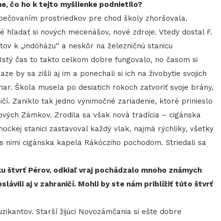
e, čo ho k tejto myšlienke podnietilo?
ezpečovaním prostriedkov pre chod školy zhoršovala.
é hľadať si nových mecenášov, nové zdroje. Vtedy dostal F.
ov k „indóházu“ a neskôr na železničnú stanicu
 Istý čas to takto celkom dobre fungovalo, no časom si
e by sa zišli aj im a ponechali si ich na živobytie svojich
mar. Škola musela po desiatich rokoch zatvoriť svoje brány,
í. Zaniklo tak jedno výnimočné zariadenie, ktoré prinieslo
ých Zámkov. Zrodila sa však nová tradícia – cigánska
ockej stanici zastavoval každý vlak, najmä rýchliky, všetky
a s nimi cigánska kapela Rákócziho pochodom. Striedali sa
u štvrť Pérov, odkiaľ vraj pochádzalo mnoho známych
ávili aj v zahraničí. Mohli by ste nám priblížiť túto štvrť
uzikantov. Starší žijúci Novozámčania si ešte dobre