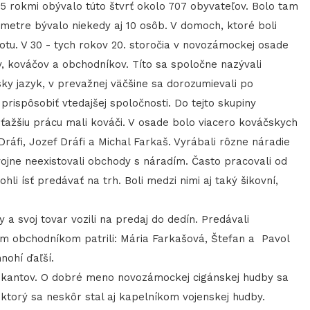
5 rokmi obývalo túto štvrť okolo 707 obyvateľov. Bolo tam
3 metre bývalo niekedy aj 10 osôb. V domoch, ktoré boli
stotu. V 30 - tych rokov 20. storočia v novozámockej osade
, kováčov a obchodníkov. Títo sa spoločne nazývali
ky jazyk, v prevažnej väčšine sa dorozumievali po
rispôsobiť vtedajšej spoločnosti. Do tejto skupiny
Najťažšiu prácu mali kováči. V osade bolo viacero kováčskych
l Dráfi, Jozef Dráfi a Michal Farkaš. Vyrábali rôzne náradie
vojne neexistovali obchody s náradím. Často pracovali od
i ísť predávať na trh. Boli medzi nimi aj taký šikovní,
a svoj tovar vozili na predaj do dedín. Predávali
ím obchodníkom patrili: Mária Farkašová, Štefan a Pavol
nohí ďaľší.
uzikantov. O dobré meno novozámockej cigánskej hudby sa
i, ktorý sa neskôr stal aj kapelníkom vojenskej hudby.