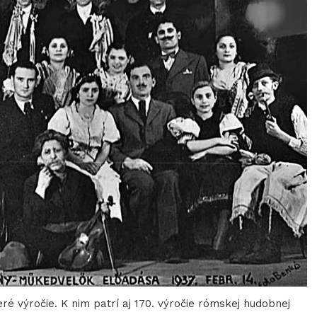
é výročie. K nim patrí aj 170. výročie rómskej hudobnej