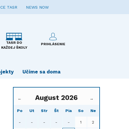
CE TASR
NEWS NOW
TASR DO
PRIHLÁSENIE
KAŽDEJ ŠKOLY
ojekty
Učíme sa doma
August 2026
←
→
Po
Ut
Str
Št
Pia
So
Ne
-
-
-
-
-
1
2