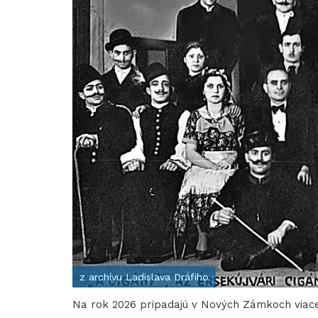
z archívu Ladislava Dráfiho
Na rok 2026 pripadajú v Nových Zámkoch viacer