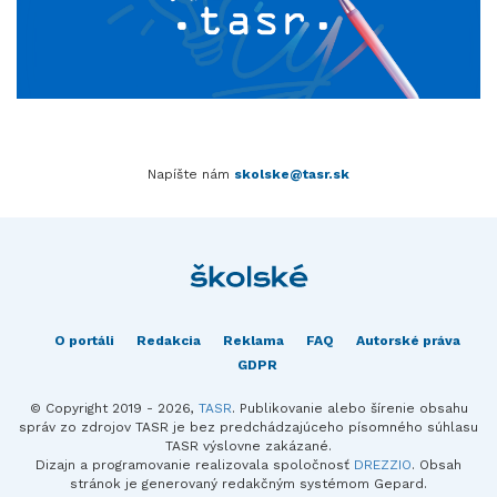
Napíšte nám
skolske@tasr.sk
O portáli
Redakcia
Reklama
FAQ
Autorské práva
GDPR
© Copyright 2019 - 2026,
TASR
. Publikovanie alebo šírenie obsahu
správ zo zdrojov TASR je bez predchádzajúceho písomného súhlasu
TASR výslovne zakázané.
Dizajn a programovanie realizovala spoločnosť
DREZZIO
. Obsah
stránok je generovaný redakčným systémom Gepard.