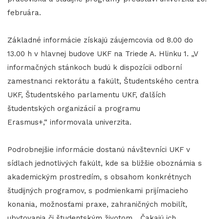
februára.
Základné informácie získajú záujemcovia od 8.00 do
13.00 h v hlavnej budove UKF na Triede A. Hlinku 1. „V
informačných stánkoch budú k dispozícii odborní
zamestnanci rektorátu a fakúlt, Študentského centra
UKF, Študentského parlamentu UKF, ďalších
študentských organizácií a programu
Erasmus+,“ informovala univerzita.
Podrobnejšie informácie dostanú návštevníci UKF v
sídlach jednotlivých fakúlt, kde sa bližšie oboznámia s
akademickým prostredím, s obsahom konkrétnych
študijných programov, s podmienkami prijímacieho
konania, možnosťami praxe, zahraničných mobilít,
ubytovania či študentským životom. „Čakajú ich