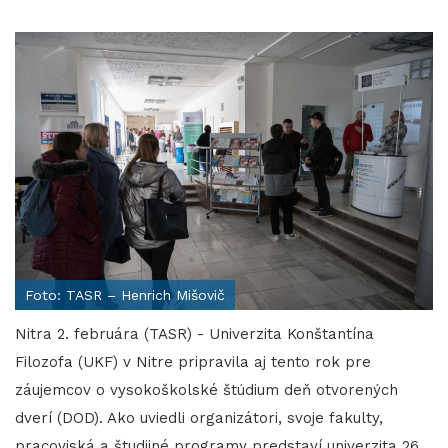
Foto: TASR – Henrich Mišovič
Nitra 2. februára (TASR) - Univerzita Konštantína
Filozofa (UKF) v Nitre pripravila aj tento rok pre
záujemcov o vysokoškolské štúdium deň otvorených
dverí (DOD). Ako uviedli organizátori, svoje fakulty,
pracoviská a študijné programy predstaví univerzita 26.