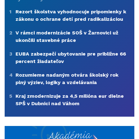
1
Rezort školstva vyhodnocuje pripomienky k
zákonu o ochrane detí pred radikalizáciou
2
V rámci modernizácie SOŠ v Žarnovici už
ukončili stavebné práce
3
EUBA zabezpečí ubytovanie pre približne 66
percent žiadateľov
4
Rozumieme nadaným otvára školský rok
plný výziev, logiky a vzdelávania
5
Kraj zmodernizuje za 4,5 milióna eur dielne
SPŠ v Dubnici nad Váhom