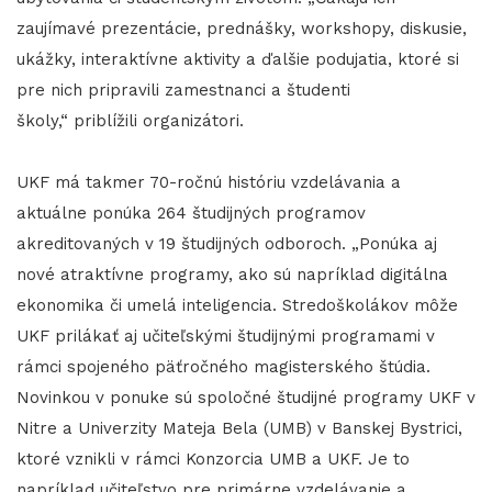
zaujímavé prezentácie, prednášky, workshopy, diskusie,
ukážky, interaktívne aktivity a ďalšie podujatia, ktoré si
pre nich pripravili zamestnanci a študenti
školy,“ priblížili organizátori.
UKF má takmer 70-ročnú históriu vzdelávania a
aktuálne ponúka 264 študijných programov
akreditovaných v 19 študijných odboroch. „Ponúka aj
nové atraktívne programy, ako sú napríklad digitálna
ekonomika či umelá inteligencia. Stredoškolákov môže
UKF prilákať aj učiteľskými študijnými programami v
rámci spojeného päťročného magisterského štúdia.
Novinkou v ponuke sú spoločné študijné programy UKF v
Nitre a Univerzity Mateja Bela (UMB) v Banskej Bystrici,
ktoré vznikli v rámci Konzorcia UMB a UKF. Je to
napríklad učiteľstvo pre primárne vzdelávanie a