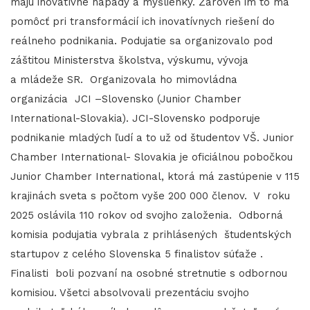
majú inovatívne nápady a myšlienky. Zároveň im to má
pomôcť pri transformácií ich inovatívnych riešení do
reálneho podnikania. Podujatie sa organizovalo pod
záštitou Ministerstva školstva, výskumu, vývoja
a mládeže SR. Organizovala ho mimovládna
organizácia JCI –Slovensko (Junior Chamber
International-Slovakia). JCI-Slovensko podporuje
podnikanie mladých ľudí a to už od študentov VŠ. Junior
Chamber International- Slovakia je oficiálnou pobočkou
Junior Chamber International, ktorá má zastúpenie v 115
krajinách sveta s počtom vyše 200 000 členov. V roku
2025 oslávila 110 rokov od svojho založenia. Odborná
komisia podujatia vybrala z prihlásených študentských
startupov z celého Slovenska 5 finalistov súťaže .
Finalisti boli pozvaní na osobné stretnutie s odbornou
komisiou. Všetci absolvovali prezentáciu svojho