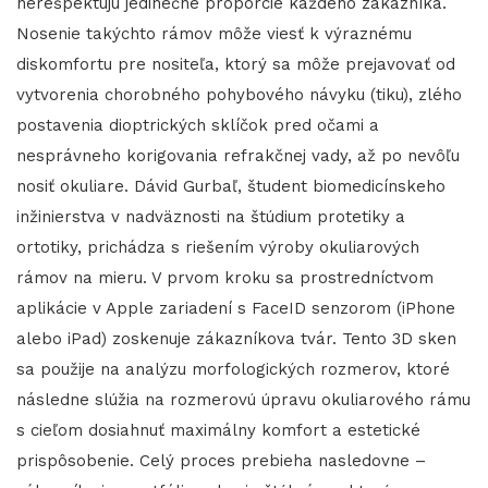
nerešpektujú jedinečné proporcie každého zákazníka.
Nosenie takýchto rámov môže viesť k výraznému
diskomfortu pre nositeľa, ktorý sa môže prejavovať od
vytvorenia chorobného pohybového návyku (tiku), zlého
postavenia dioptrických sklíčok pred očami a
nesprávneho korigovania refrakčnej vady, až po nevôľu
nosiť okuliare. Dávid Gurbaľ, študent biomedicínskeho
inžinierstva v nadväznosti na štúdium protetiky a
ortotiky, prichádza s riešením výroby okuliarových
rámov na mieru. V prvom kroku sa prostredníctvom
aplikácie v Apple zariadení s FaceID senzorom (iPhone
alebo iPad) zoskenuje zákazníkova tvár. Tento 3D sken
sa použije na analýzu morfologických rozmerov, ktoré
následne slúžia na rozmerovú úpravu okuliarového rámu
s cieľom dosiahnuť maximálny komfort a estetické
prispôsobenie. Celý proces prebieha nasledovne –