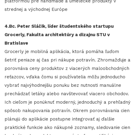
platformou pre handmade a umelecké produkty v
strednej a východnej Európe
4.Bc. Peter Sláčik, líder študentského startupu
Grocerly, Fakulta architektúry a dizajnu STU v
Bratislave
Grocerly je mobilná aplikácia, ktorá pomáha ľuďom
šetriť peniaze aj čas pri nákupe potravín. Zhromažďuje a
porovnáva ceny produktov z viacerých maloobchodných
reťazcov, vďaka čomu si používatelia môžu jednoducho
vybrať najvýhodnejšiu ponuku bez nutnosti manuálne
prechádzať letáky alebo navštevovať viacero obchodov.
Ich cieľom je ponúknuť moderný, jednoduchý a prehľadný
spôsob nakupovania potravín. Okrem porovnávania cien
plánujú do aplikácie postupne integrovať aj ďalšie
praktické funkcie ako nákupné zoznamy, sledovanie cien