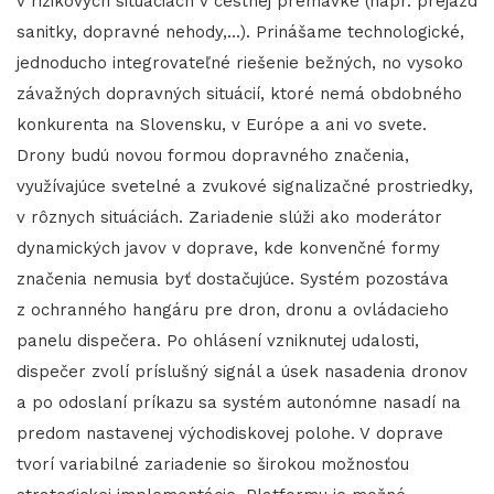
v rizikových situáciách v cestnej premávke (napr. prejazd
sanitky, dopravné nehody,...). Prinášame technologické,
jednoducho integrovateľné riešenie bežných, no vysoko
závažných dopravných situácií, ktoré nemá obdobného
konkurenta na Slovensku, v Európe a ani vo svete.
Drony budú novou formou dopravného značenia,
využívajúce svetelné a zvukové signalizačné prostriedky,
v rôznych situáciách. Zariadenie slúži ako moderátor
dynamických javov v doprave, kde konvenčné formy
značenia nemusia byť dostačujúce. Systém pozostáva
z ochranného hangáru pre dron, dronu a ovládacieho
panelu dispečera. Po ohlásení vzniknutej udalosti,
dispečer zvolí príslušný signál a úsek nasadenia dronov
a po odoslaní príkazu sa systém autonómne nasadí na
predom nastavenej východiskovej polohe. V doprave
tvorí variabilné zariadenie so širokou možnosťou