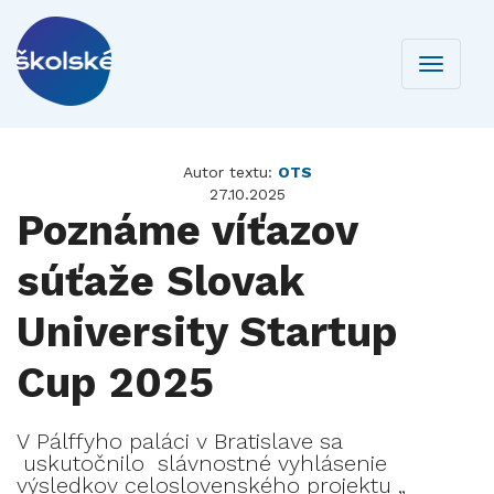
Toggle
navigati
Autor textu:
OTS
27.10.2025
Poznáme víťazov
súťaže Slovak
University Startup
Cup 2025
V Pálffyho paláci v Bratislave sa
uskutočnilo slávnostné vyhlásenie
výsledkov celoslovenského projektu „