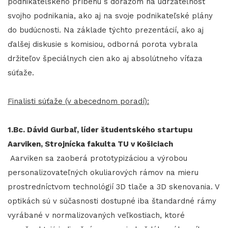
podnikateľského príbehu s dôrazom na udržateľnosť
svojho podnikania, ako aj na svoje podnikateľské plány
do budúcnosti. Na základe týchto prezentácií, ako aj
ďalšej diskusie s komisiou, odborná porota vybrala
držiteľov špeciálnych cien ako aj absolútneho víťaza
súťaže.
Finalisti súťaže (v abecednom poradí):
1.Bc. Dávid Gurbaľ, líder študentského startupu
Aarviken, Strojnícka fakulta TU v Košiciach
Aarviken sa zaoberá prototypizáciou a výrobou
personalizovateľných okuliarových rámov na mieru
prostredníctvom technológií 3D tlače a 3D skenovania. V
optikách sú v súčasnosti dostupné iba štandardné rámy
vyrábané v normalizovaných veľkostiach, ktoré