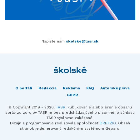
Napíšte nám
skolske@tasr.sk
O portáli
Redakcia
Reklama
FAQ
Autorské práva
GDPR
© Copyright 2019 - 2026,
TASR
. Publikovanie alebo šírenie obsahu
správ zo zdrojov TASR je bez predchádzajúceho písomného súhlasu
TASR výslovne zakázané.
Dizajn a programovanie realizovala spoločnosť
DREZZIO
. Obsah
stránok je generovaný redakčným systémom Gepard.