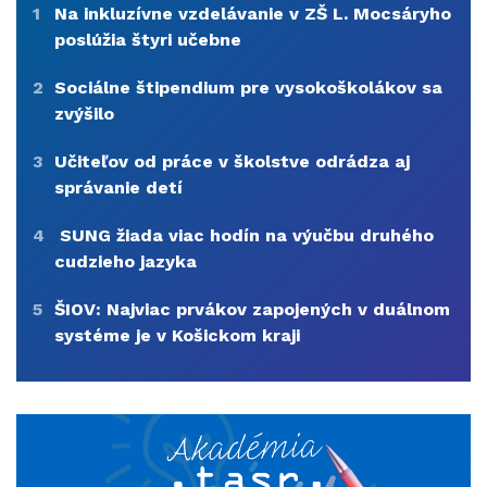
1
Na inkluzívne vzdelávanie v ZŠ L. Mocsáryho
poslúžia štyri učebne
2
Sociálne štipendium pre vysokoškolákov sa
zvýšilo
3
Učiteľov od práce v školstve odrádza aj
správanie detí
4
SUNG žiada viac hodín na výučbu druhého
cudzieho jazyka
5
ŠIOV: Najviac prvákov zapojených v duálnom
systéme je v Košickom kraji