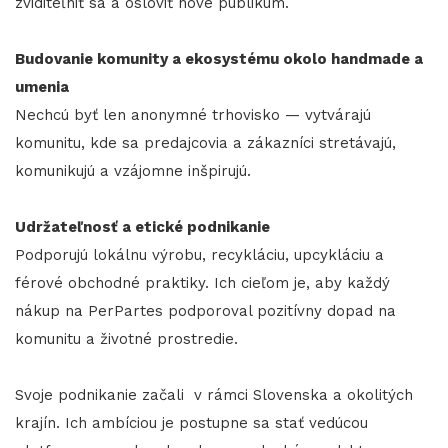
zviditeľniť sa a osloviť nové publikum.
Budovanie komunity a ekosystému okolo handmade a
umenia
Nechcú byť len anonymné trhovisko — vytvárajú
komunitu, kde sa predajcovia a zákazníci stretávajú,
komunikujú a vzájomne inšpirujú.
Udržateľnosť a etické podnikanie
Podporujú lokálnu výrobu, recykláciu, upcykláciu a
férové obchodné praktiky. Ich cieľom je, aby každý
nákup na PerPartes podporoval pozitívny dopad na
komunitu a životné prostredie.
Svoje podnikanie začali v rámci Slovenska a okolitých
krajín. Ich ambíciou je postupne sa stať vedúcou