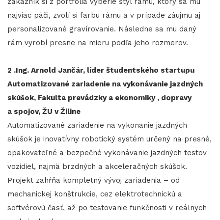
zákazník si z portfólia vyberie štýl rámu, ktorý sa mu
najviac páči, zvolí si farbu rámu a v prípade záujmu aj
personalizované gravírovanie. Následne sa mu daný
rám vyrobí presne na mieru podľa jeho rozmerov.
2 .Ing. Arnold Jančár, líder študentského startupu
Automatizované zariadenie na vykonávanie jazdných
skúšok, Fakulta prevádzky a ekonomiky , dopravy
a spojov, ŽU v Žiline
Automatizované zariadenie na vykonanie jazdných
skúšok je inovatívny robotický systém určený na presné,
opakovateľné a bezpečné vykonávanie jazdných testov
vozidiel, najmä brzdných a akceleračných skúšok.
Projekt zahŕňa kompletný vývoj zariadenia – od
mechanickej konštrukcie, cez elektrotechnickú a
softvérovú časť, až po testovanie funkčnosti v reálnych