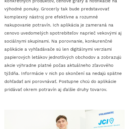
konkrétnych produktov, cenové grafy a notifikácie na
výhodné ponuky. Grocerly tak bude predstavovať
komplexný nástroj pre efektívne a rozumné
nakupovanie potravín. Ich aplikácia je zameraná na
cenovo uvedomelých spotrebiteľov naprieč vekovými aj
sociálnymi skupinami. Na porovnanie, konkurenčné
aplikácie a vyhľadávače sú len digitálnymi verziami
papierových letákov jednotlivých obchodov a zobrazujú
akcie výhradne platné počas aktuálneho zľavového
týždňa. Informácie v nich po skončení sa nedajú spätne
dohľadať ani porovnávať. Postupne chcú do aplikácie
pridávať okrem potravín aj ďalšie druhy tovarov.