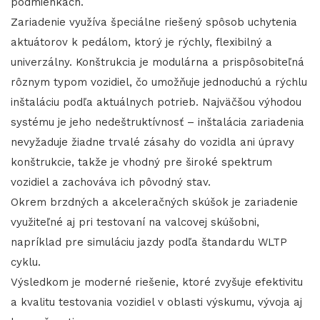
podmienkach.
Zariadenie využíva špeciálne riešený spôsob uchytenia
aktuátorov k pedálom, ktorý je rýchly, flexibilný a
univerzálny. Konštrukcia je modulárna a prispôsobiteľná
rôznym typom vozidiel, čo umožňuje jednoduchú a rýchlu
inštaláciu podľa aktuálnych potrieb. Najväčšou výhodou
systému je jeho nedeštruktívnosť – inštalácia zariadenia
nevyžaduje žiadne trvalé zásahy do vozidla ani úpravy
konštrukcie, takže je vhodný pre široké spektrum
vozidiel a zachováva ich pôvodný stav.
Okrem brzdných a akceleračných skúšok je zariadenie
využiteľné aj pri testovaní na valcovej skúšobni,
napríklad pre simuláciu jazdy podľa štandardu WLTP
cyklu.
Výsledkom je moderné riešenie, ktoré zvyšuje efektivitu
a kvalitu testovania vozidiel v oblasti výskumu, vývoja aj