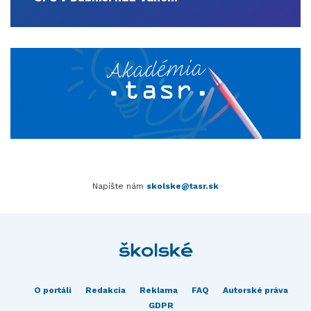
Napíšte nám
skolske@tasr.sk
O portáli
Redakcia
Reklama
FAQ
Autorské práva
GDPR