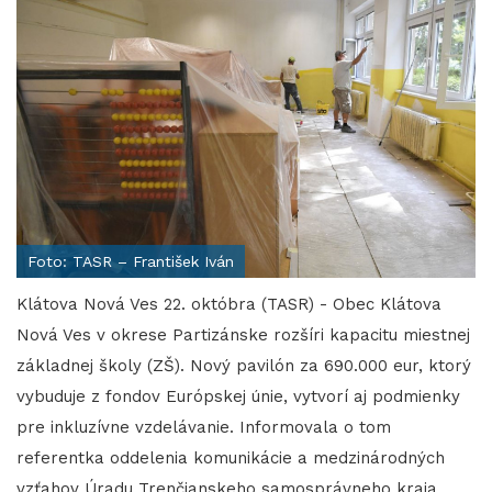
Foto: TASR – František Iván
Klátova Nová Ves 22. októbra (TASR) - Obec Klátova
Nová Ves v okrese Partizánske rozšíri kapacitu miestnej
základnej školy (ZŠ). Nový pavilón za 690.000 eur, ktorý
vybuduje z fondov Európskej únie, vytvorí aj podmienky
pre inkluzívne vzdelávanie. Informovala o tom
referentka oddelenia komunikácie a medzinárodných
vzťahov Úradu Trenčianskeho samosprávneho kraja