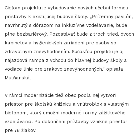
Cieľom projektu je vybudovanie nových učební formou
prístavby k existujúcej budove školy. „Prízemný pavilón,
navrhnutý s dôrazom na inkluzívne vzdelávanie, bude
plne bezbariérový. Pozostávať bude z troch tried, dvoch
kabinetov a hygienických zariadení pre osoby so
zdravotným znevýhodnením. Súčasťou projektu je aj
nájazdová rampa z vchodu do hlavnej budovy školy a
vodiace línie pre zrakovo znevýhodnených,“ opísala
Mutňanská.
V rámci modernizácie tiež obec podľa nej vytvorí
priestor pre školskú knižnicu a vnútroblok s vlastným
biotopom, ktorý umožní moderné formy zážitkového
vzdelávania. Po dokončení prístavby vznikne priestor
pre 78 žiakov.