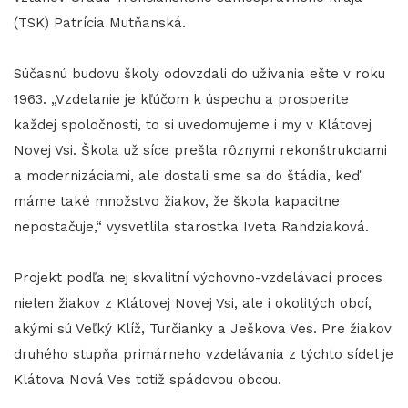
(TSK) Patrícia Mutňanská.
Súčasnú budovu školy odovzdali do užívania ešte v roku
1963. „Vzdelanie je kľúčom k úspechu a prosperite
každej spoločnosti, to si uvedomujeme i my v Klátovej
Novej Vsi. Škola už síce prešla rôznymi rekonštrukciami
a modernizáciami, ale dostali sme sa do štádia, keď
máme také množstvo žiakov, že škola kapacitne
nepostačuje,“ vysvetlila starostka Iveta Randziaková.
Projekt podľa nej skvalitní výchovno-vzdelávací proces
nielen žiakov z Klátovej Novej Vsi, ale i okolitých obcí,
akými sú Veľký Klíž, Turčianky a Ješkova Ves. Pre žiakov
druhého stupňa primárneho vzdelávania z týchto sídel je
Klátova Nová Ves totiž spádovou obcou.