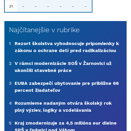
31
-
-
-
-
-
-
Najčítanejšie v rubrike
1
Rezort školstva vyhodnocuje pripomienky k
zákonu o ochrane detí pred radikalizáciou
2
V rámci modernizácie SOŠ v Žarnovici už
ukončili stavebné práce
3
EUBA zabezpečí ubytovanie pre približne 66
percent žiadateľov
4
Rozumieme nadaným otvára školský rok
plný výziev, logiky a vzdelávania
5
Kraj zmodernizuje za 4,5 milióna eur dielne
SPŠ v Dubnici nad Váhom