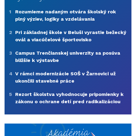
1
Rozumieme nadaným otvára školský rok
plný výziev, logiky a vzdelávania
2
Pri základnej škole v Beluši vyrastie bežecký
ovál a viacúčelové športovisko
3
Campus Trenčianskej univerzity sa posúva
bližšie k výstavbe
4
V rámci modernizácie SOŠ v Žarnovici už
ukončili stavebné práce
5
Rezort školstva vyhodnocuje pripomienky k
zákonu o ochrane detí pred radikalizáciou