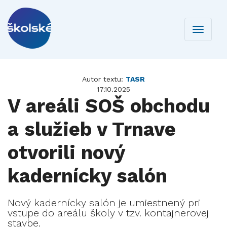
Toggle
navigati
Autor textu:
TASR
17.10.2025
V areáli SOŠ obchodu
a služieb v Trnave
otvorili nový
kadernícky salón
Nový kadernícky salón je umiestnený pri
vstupe do areálu školy v tzv. kontajnerovej
stavbe.