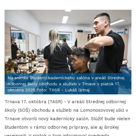
Na snímke študenti kaderníckeho salóna v areáli Strednej
odbornej školy obchodu a služieb v Trnave v piatok 17.
októbra 2025.Foto: TASR - Lukáš Grinaj
Trnava 17. októbra (TASR) - V areáli Strednej odbornej
školy (SOŠ) obchodu a služieb na Lomonosovovej ulici v
Trnave otvorili nový kadernícky salón. Slúžiť bude nielen
študentom v rámci odbornej prípravy, ale aj širokej
verejnosti. V piatok o tom informoval predseda