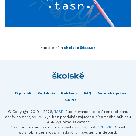
Napíšte nám
skolske@tasr.sk
O portáli
Redakcia
Reklama
FAQ
Autorské práva
GDPR
© Copyright 2019 - 2026,
TASR
. Publikovanie alebo šírenie obsahu
správ zo zdrojov TASR je bez predchádzajúceho písomného súhlasu
TASR výslovne zakázané.
Dizajn a programovanie realizovala spoločnosť
DREZZIO
. Obsah
stránok je generovaný redakčným systémom Gepard.