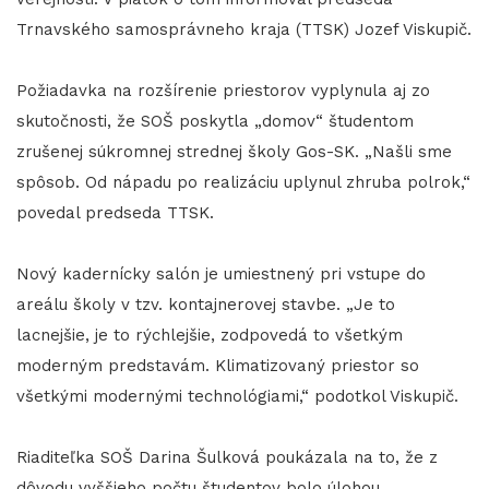
Trnavského samosprávneho kraja (TTSK) Jozef Viskupič.
Požiadavka na rozšírenie priestorov vyplynula aj zo
skutočnosti, že SOŠ poskytla „domov“ študentom
zrušenej súkromnej strednej školy Gos-SK. „Našli sme
spôsob. Od nápadu po realizáciu uplynul zhruba polrok,“
povedal predseda TTSK.
Nový kadernícky salón je umiestnený pri vstupe do
areálu školy v tzv. kontajnerovej stavbe. „Je to
lacnejšie, je to rýchlejšie, zodpovedá to všetkým
moderným predstavám. Klimatizovaný priestor so
všetkými modernými technológiami,“ podotkol Viskupič.
Riaditeľka SOŠ Darina Šulková poukázala na to, že z
dôvodu vyššieho počtu študentov bolo úlohou