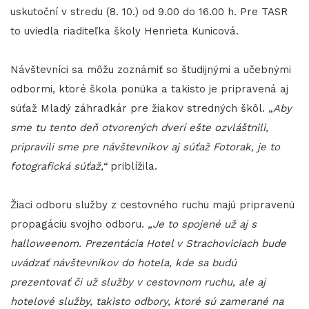
uskutoční v stredu (8. 10.) od 9.00 do 16.00 h. Pre TASR
to uviedla riaditeľka školy Henrieta Kunicová.
Návštevníci sa môžu zoznámiť so študijnými a učebnými
odbormi, ktoré škola ponúka a takisto je pripravená aj
súťaž Mladý záhradkár pre žiakov stredných škôl. „
Aby
sme tu tento deň otvorených dverí ešte ozvláštnili,
pripravili sme pre návštevníkov aj súťaž Fotorak, je to
fotografická súťaž,“
priblížila.
Žiaci odboru služby z cestovného ruchu majú pripravenú
propagáciu svojho odboru.
„Je to spojené už aj s
halloweenom. Prezentácia Hotel v Strachoviciach bude
uvádzať návštevníkov do hotela, kde sa budú
prezentovať či už služby v cestovnom ruchu, ale aj
hotelové služby, takisto odbory, ktoré sú zamerané na