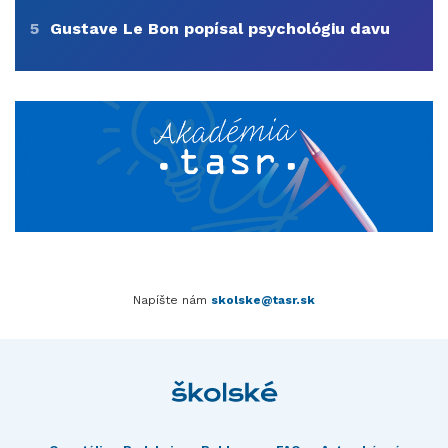
5
Gustave Le Bon popísal psychológiu davu
Napíšte nám
skolske@tasr.sk