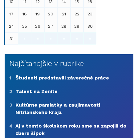
10
11
12
13
14
15
16
17
18
19
20
21
22
23
24
25
26
27
28
29
30
31
-
-
-
-
-
-
Najčítanejšie v rubrike
1
Študenti predstavili záverečné práce
2
Talent na Zenite
3
Kultúrne pamiatky a zaujímavosti
Nitrianskeho kraja
4
Aj v tomto školskom roku sme sa zapojili do
zberu šípok