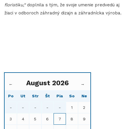
floristiku,“
doplnila s tým, že svoje umenie predvedú aj
žiaci v odboroch záhradný dizajn a záhradnícka výroba.
August 2026
←
→
Po
Ut
Str
Št
Pia
So
Ne
-
-
-
-
-
1
2
3
4
5
6
7
8
9