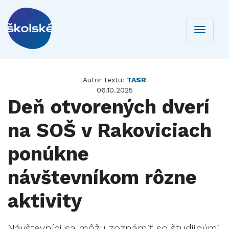
Toggle
navigati
Autor textu:
TASR
06.10.2025
Deň otvorených dverí
na SOŠ v Rakoviciach
ponúkne
návštevníkom rôzne
aktivity
Návštevníci sa môžu zoznámiť so študijnými