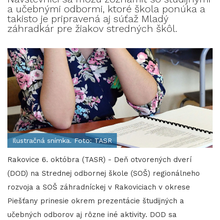
a učebnými odbormi, ktoré škola ponúka a
takisto je pripravená aj súťaž Mladý
záhradkár pre žiakov stredných škôl.
Ilustračná snímka. Foto: TASR
Rakovice 6. októbra (TASR) - Deň otvorených dverí
(DOD) na Strednej odbornej škole (SOŠ) regionálneho
rozvoja a SOŠ záhradníckej v Rakoviciach v okrese
Piešťany prinesie okrem prezentácie študijných a
učebných odborov aj rôzne iné aktivity. DOD sa