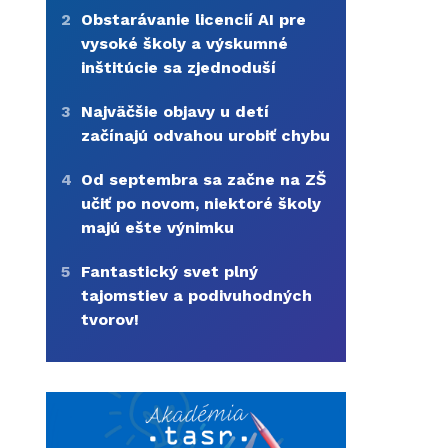
2
Obstarávanie licencií AI pre
vysoké školy a výskumné
inštitúcie sa zjednoduší
3
Najväčšie objavy u detí
začínajú odvahou urobiť chybu
4
Od septembra sa začne na ZŠ
učiť po novom, niektoré školy
majú ešte výnimku
5
Fantastický svet plný
tajomstiev a podivuhodných
tvorov!