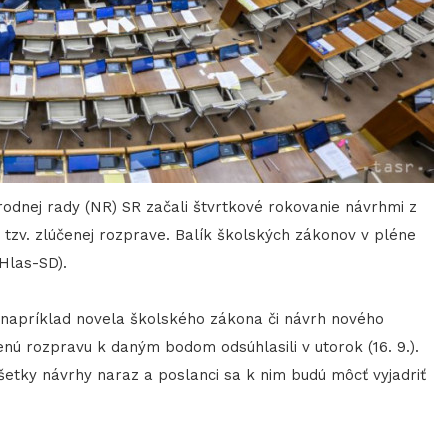
rodnej rady (NR) SR začali štvrtkové rokovanie návrhmi z
v tzv. zlúčenej rozprave. Balík školských zákonov v pléne
Hlas-SD).
 napríklad novela školského zákona či návrh nového
čenú rozpravu k daným bodom odsúhlasili v utorok (16. 9.).
etky návrhy naraz a poslanci sa k nim budú môcť vyjadriť