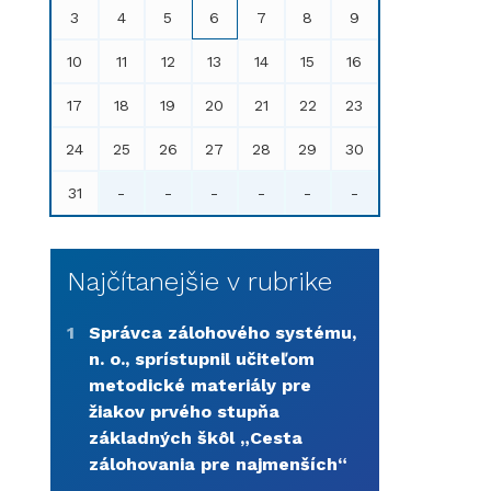
3
4
5
6
7
8
9
10
11
12
13
14
15
16
17
18
19
20
21
22
23
24
25
26
27
28
29
30
31
-
-
-
-
-
-
Najčítanejšie v rubrike
1
Správca zálohového systému,
n. o., sprístupnil učiteľom
metodické materiály pre
žiakov prvého stupňa
základných škôl „Cesta
zálohovania pre najmenších“