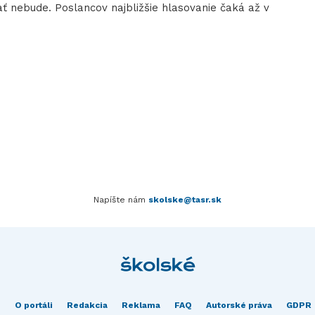
ovať nebude. Poslancov najbližšie hlasovanie čaká až v
Napíšte nám
skolske@tasr.sk
O portáli
Redakcia
Reklama
FAQ
Autorské práva
GDPR