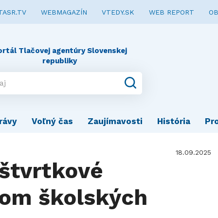
TASR.TV
WEBMAGAZÍN
VTEDY.SK
WEB REPORT
OB
ortál Tlačovej agentúry Slovenskej
republiky
rávy
Voľný čas
Zaujímavosti
História
Pr
18.09.2025
 štvrtkové
kom školských