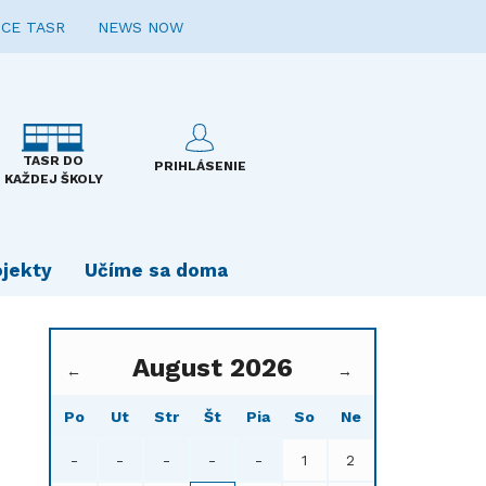
CE TASR
NEWS NOW
TASR DO
PRIHLÁSENIE
KAŽDEJ ŠKOLY
ojekty
Učíme sa doma
August 2026
←
→
Po
Ut
Str
Št
Pia
So
Ne
-
-
-
-
-
1
2