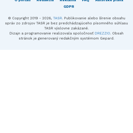
O portáli
Redakcia
Reklama
FAQ
Autorské práva
GDPR
© Copyright 2019 - 2026,
TASR
. Publikovanie alebo šírenie obsahu
správ zo zdrojov TASR je bez predchádzajúceho písomného súhlasu
TASR výslovne zakázané.
Dizajn a programovanie realizovala spoločnosť
DREZZIO
. Obsah
stránok je generovaný redakčným systémom Gepard.