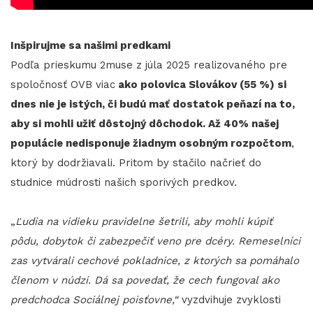
Inšpirujme sa našimi predkami
Podľa prieskumu 2muse z júla 2025 realizovaného pre
spoločnosť OVB viac
ako polovica Slovákov (55 %) si
dnes nie je istých, či budú mať dostatok peňazí na to,
aby si mohli užiť dôstojný dôchodok. Až 40% našej
populácie nedisponuje žiadnym osobným rozpočtom
,
ktorý by dodržiavali. Pritom by stačilo načrieť do
studnice múdrosti našich sporivých predkov.
„
Ľudia na vidieku pravidelne šetrili, aby mohli kúpiť
pôdu, dobytok či zabezpečiť veno pre dcéry. Remeselníci
zas vytvárali cechové pokladnice, z ktorých sa pomáhalo
členom v núdzi. Dá sa povedať, že cech fungoval ako
predchodca Sociálnej poisťovne,“
vyzdvihuje zvyklosti