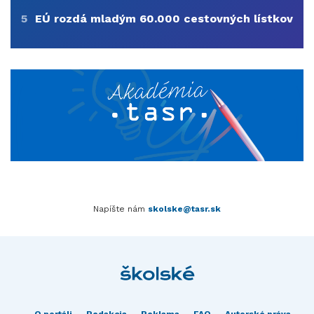
5
EÚ rozdá mladým 60.000 cestovných lístkov
Napíšte nám
skolske@tasr.sk