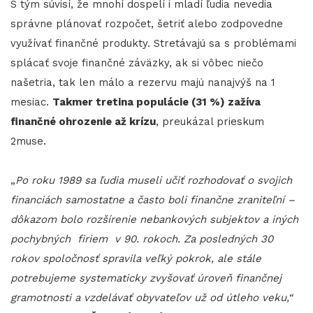
S tým súvisí, že mnohí dospelí i mladí ľudia nevedia
správne plánovať rozpočet, šetriť alebo zodpovedne
využívať finančné produkty. Stretávajú sa s problémami
splácať svoje finančné záväzky, ak si vôbec niečo
našetria, tak len málo a rezervu majú nanajvýš na 1
mesiac.
Takmer tretina populácie (31 %) zažíva
finančné ohrozenie až krízu
, preukázal prieskum
2muse.
„
Po roku 1989 sa ľudia museli učiť rozhodovať o svojich
financiách samostatne a často boli finančne zraniteľní –
dôkazom bolo rozšírenie nebankových subjektov a iných
pochybných firiem v 90. rokoch. Za posledných 30
rokov spoločnosť spravila veľký pokrok, ale stále
potrebujeme systematicky zvyšovať úroveň finančnej
gramotnosti a vzdelávať obyvateľov už od útleho veku,“