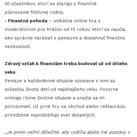
30 účastníkov, ktorí sa starajú o finančné
plánovanie fiktívnej rodiny.
- Finančná pohoda
– unikátna online hra s
moderátorom pre hráčov od 15 rokov, ktorí sa naučia,
ako správne narábať s peniazmi a dosiahnuť finančnú
nezávislosť.
Zdravý vzťah k financiám treba budovať už od útleho
veku
Peniaze a každodenné situácie súvisiace s nimi sú
súčasťou života detí od najútlejšieho veku. Pozorne
vnímajú rôzne životné situácie a snažia sa im
porozumieť. Už prvé hry na obchod alebo reštauráciu
prirodzene napodobňujú svet dospelých.
„Je preto veľmi dôležité, aby rodičia alebo iné postavy v