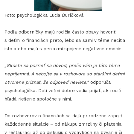
Foto: psychologička Lucia Ďuríčková
Podľa odborníčky majú rodičia často obavy hovoriť
s deťmi o financiách preto, lebo sa sami v téme necítia
isto alebo majú s peniazmi spojené negatívne emócie.
„Skúste sa pozrieť na dôvod, prečo vám je táto téma
nepríjemná. A nebojte sa v rozhovore so staršími deťmi
otvorene priznať, že odpoveď neviete,“
odporúča
psychologička. Deti veľmi dobre vedia prijať, ak rodič
hľadá riešenie spoločne s nimi.
Do rozhovorov o financiách sa dajú prirodzene zapojiť
každodenné situácie – od nákupu zmrzliny či platenia
v reštaurácii až po diskusiu o výdavkoch na bývanie či