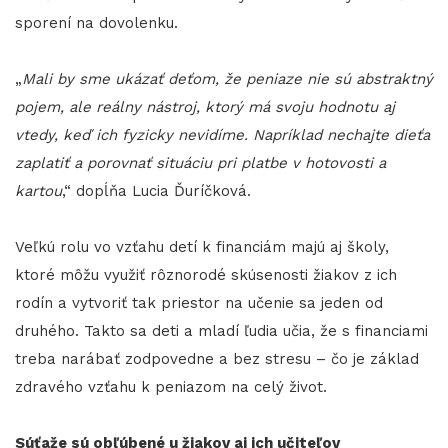
sporení na dovolenku.
„
Mali by sme ukázať deťom, že peniaze nie sú abstraktný
pojem, ale reálny nástroj, ktorý má svoju hodnotu aj
vtedy, keď ich fyzicky nevidíme. Napríklad nechajte dieťa
zaplatiť a porovnať situáciu pri platbe v hotovosti a
kartou
,“ dopĺňa Lucia Ďuríčková.
Veľkú rolu vo vzťahu detí k financiám majú aj školy,
ktoré môžu využiť rôznorodé skúsenosti žiakov z ich
rodín a vytvoriť tak priestor na učenie sa jeden od
druhého. Takto sa deti a mladí ľudia učia, že s financiami
treba narábať zodpovedne a bez stresu – čo je základ
zdravého vzťahu k peniazom na celý život.
Súťaže sú obľúbené u žiakov aj ich učiteľov