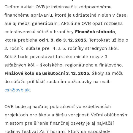
Cieľom aktivít OVB je inšpirovať k zodpovednému
finančnému správaniu, ktoré je udržateľné nielen v čase,
ale aj medzi generáciami. Aktuálne OVB opäť rozbieha
celoslovenskú súťaž v hraní hry
Finančná sloboda
,
ktorá prebieha
od 1. 9. do 3. 12. 2025
. Tentokrát už ide o
3. ročník súťaže pre 4. a 5. ročníky stredných škôl.
Súťaž bude pozostávať tak ako minulé roky z 3
súťažných kôl – školského, regionálneho a finálového.
Finálové kolo sa uskutoční 3. 12. 2025
. Školy sa môžu
do súťaže prihlásiť zaslaním požiadavky na mail:
csr@ovb.sk
.
OVB bude aj naďalej pokračovať vo vzdelávacích
projektoch pre školy a širšiu verejnosť. Veľmi obľúbeným
miestom pre šírenie finančnej osvety je aj najväčší
rodinný festival Za 7 horami, ktorý sa naposledy