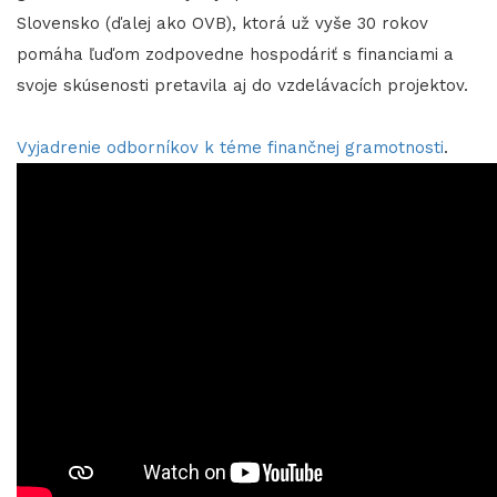
Slovensko (ďalej ako OVB), ktorá už vyše 30 rokov
pomáha ľuďom zodpovedne hospodáriť s financiami a
svoje skúsenosti pretavila aj do vzdelávacích projektov.
Vyjadrenie odborníkov k téme finančnej gramotnosti
.