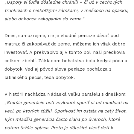
„Úspory si ľudia dôsledne chránili – či už v cechových
truhliciach s niekoľkými zámkami, v mešcoch na opasku,
alebo dokonca zakopaním do zeme.“
Dnes, samozrejme, nie je vhodné peniaze dávať pod
matrac či zakopávať do zeme, môžeme ich však dobre
investovať. A prekvapivo aj v tomto boli naši predkovia
celkom zbehlí. Základom bohatstva bola kedysi pôda a
dobytok. Veď aj pôvod slova peniaze pochádza z
latinského pecus, teda dobytok.
V histórii nachádza Nádaská veľkú paralelu s dneškom:
„
Staršie generácie boli zvyknuté sporiť si od mladosti na
veci, po ktorých túžili. Sporivosť im ostala na celý život,
kým mladšia generácia často siaha po úveroch, ktoré
potom ťažšie spláca. Preto je dôležité viesť deti k