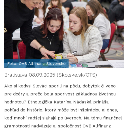
Foto: OVB Allfinanz Slovensko
Bratislava 08.09.2025 (Skolske.sk/OTS)
Ako si kedysi Slováci sporili na pôdu, dobytok či veno
pre dcéry a prečo bola sporivosť základnou životnou
hodnotou? Etnologička Katarína Nádaská prináša
pohľad do histórie, ktorý môže byť inšpiráciou aj dnes,
keď mnohí radšej siahajú po úveroch. Na tému finančnej
gramotnosti nadväzuje aj spoločnosť OVB Allfinanz