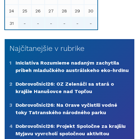
24
25
26
27
28
29
30
31
-
-
-
-
-
-
Najčítanejšie v rubrike
1
Iniciatíva Rozumieme nadaným zachytila
príbeh mladučkého austrálskeho eko-hrdinu
2
Dobrovoľníci26: OZ Zelenáči sa stará o
krajšie Hanušovce nad Topľou
3
Dobrovoľníci26: Na Orave vyčistili vodné
toky Tatranského národného parku
4
Dobrovoľníci26: Projekt Spoločne za krajšiu
Myjavu vyvrcholí spoločnou aktivitou