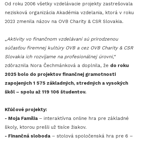
Od roku 2006 všetky vzdelávacie projekty zastrešovala
nezisková organizácia Akadémia vzdelania, ktorá v roku
2023 zmenila názov na OVB Charity & CSR Slovakia.
„
Aktivity vo finančnom vzdelávaní sú prirodzenou
súčasťou firemnej kultúry OVB a cez OVB Charity & CSR
Slovakia ich rozvíjame na profesionálnej úrovni,“
zdôraznila Nora Čechmánková a doplnila, že
do roku
2025 bolo do projektov finančnej gramotnosti
zapojených 1 575 základných, stredných a vysokých
škôl – spolu až 119 106 študentov.
Kľúčové projekty:
- Moja Família
– interaktívna online hra pre základné
školy, ktorou prešli už tisíce žiakov.
- Finančná sloboda
– stolová spoločenská hra pre 6 –