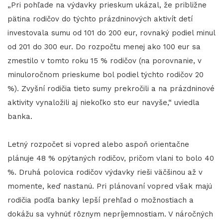
„Pri pohľade na výdavky prieskum ukázal, že približne
pätina rodičov do týchto prázdninových aktivít detí
investovala sumu od 101 do 200 eur, rovnaký podiel minul
od 201 do 300 eur. Do rozpočtu menej ako 100 eur sa
zmestilo v tomto roku 15 % rodičov (na porovnanie, v
minuloročnom prieskume bol podiel týchto rodičov 20
%). Zvyšní rodičia tieto sumy prekročili a na prázdninové
aktivity vynaložili aj niekoľko sto eur navyše,“ uviedla
banka.
Letný rozpočet si vopred alebo aspoň orientačne
plánuje 48 % opýtaných rodičov, pričom vlani to bolo 40
%. Druhá polovica rodičov výdavky rieši väčšinou až v
momente, keď nastanú. Pri plánovaní vopred však majú
rodičia podľa banky lepší prehľad o možnostiach a
dokážu sa vyhnúť rôznym nepríjemnostiam. V náročných