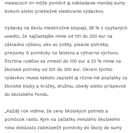
mesiacoch im môže pomôcť aj odkladanie menšej sumy
bokom alebo priebežné sledovanie výdavkov.
Výdavky na školu medziročne stúpajú, 38 % z opýtaných
uviedlo, že najčastejšie minie od 101 do 200 eur na
základnú výbavu, ako sú zošity, písacie potreby,
prezuvky či pomôcky na telesnú a výtvarnú výchovu.
Štvrtina rodičov sa zmestí do 100 eur a 22 % minie na
školské potreby od 201 do 300 eur. Okrem týchto
výdavkov musia takisto zaplatiť aj rôzne iné poplatky za
školské kluby a krúžky, družinu, obedy alebo príspevok
do školského fondu.
„Každý rok vidíme, že ceny školských potrieb a
pomôcok rastú. Kým na začiatku minulého školského
roka dokázalo zabezpečiť pomôcky do školy do sumy