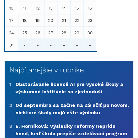
10
11
12
13
14
15
16
17
18
19
20
21
22
23
24
25
26
27
28
29
30
31
-
-
-
-
-
-
Najčítanejšie v rubrike
1
Obstarávanie licencií AI pre vysoké školy a
výskumné inštitúcie sa zjednoduší
2
Od septembra sa začne na ZŠ učiť po novom,
niektoré školy majú ešte výnimku
3
E. Horníková: Výsledky reformy neprídu
hneď, keď škola prepíše vzdelávací program