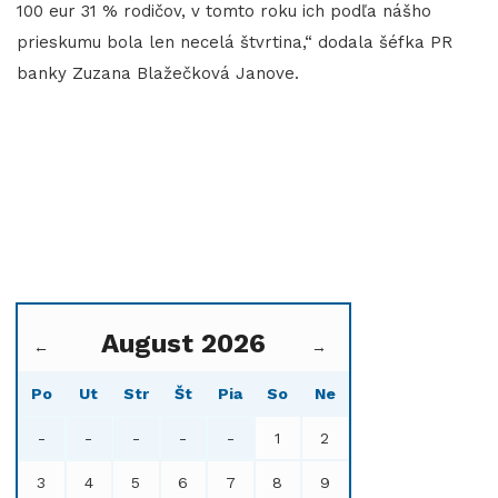
100 eur 31 % rodičov, v tomto roku ich podľa nášho
prieskumu bola len necelá štvrtina,“ dodala šéfka PR
banky Zuzana Blažečková Janove.
August 2026
←
→
Po
Ut
Str
Št
Pia
So
Ne
-
-
-
-
-
1
2
3
4
5
6
7
8
9