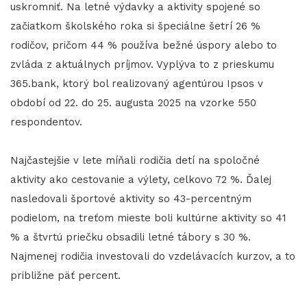
uskromniť. Na letné výdavky a aktivity spojené so
začiatkom školského roka si špeciálne šetrí 26 %
rodičov, pričom 44 % používa bežné úspory alebo to
zvláda z aktuálnych príjmov. Vyplýva to z prieskumu
365.bank, ktorý bol realizovaný agentúrou Ipsos v
období od 22. do 25. augusta 2025 na vzorke 550
respondentov.
Najčastejšie v lete míňali rodičia detí na spoločné
aktivity ako cestovanie a výlety, celkovo 72 %. Ďalej
nasledovali športové aktivity so 43-percentným
podielom, na treťom mieste boli kultúrne aktivity so 41
% a štvrtú priečku obsadili letné tábory s 30 %.
Najmenej rodičia investovali do vzdelávacích kurzov, a to
približne päť percent.