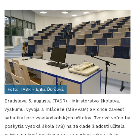
Foto: TASR - Erika Ďurčová
Bratislava 5. augusta (TASR) - Ministerstvo školstva,
výskumu, vývoja a mládeže (MŠVVaM) SR chce zaviesť
sabatikal pre vysokoškolských učiteľov. Tvorivé voľno by
poskytla vysoká škola (VŠ) na základe žiadosti učiteľa
najviac na šesť mesiacov raz za sedem rokov, ak by