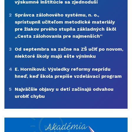
výskumné inštitúcie sa zjednoduší
2
Správca zálohového systému, n. o.,
sprístupnil učiteľom metodické materiály
pre žiakov prvého stupňa základných škôl
„Cesta zálohovania pre najmenších“
3
Od septembra sa začne na ZŠ učiť po novom,
niektoré školy majú ešte výnimku
4
E. Horníková: Výsledky reformy neprídu
hneď, keď škola prepíše vzdelávací program
5
Najväčšie objavy u detí začínajú odvahou
urobiť chybu