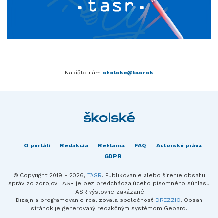
Napíšte nám
skolske@tasr.sk
O portáli
Redakcia
Reklama
FAQ
Autorské práva
GDPR
© Copyright 2019 - 2026,
TASR
. Publikovanie alebo šírenie obsahu
správ zo zdrojov TASR je bez predchádzajúceho písomného súhlasu
TASR výslovne zakázané.
Dizajn a programovanie realizovala spoločnosť
DREZZIO
. Obsah
stránok je generovaný redakčným systémom Gepard.