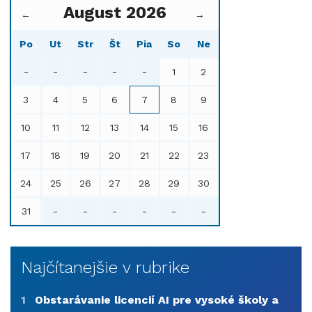
August 2026
←
→
Po
Ut
Str
Št
Pia
So
Ne
-
-
-
-
-
1
2
3
4
5
6
7
8
9
10
11
12
13
14
15
16
17
18
19
20
21
22
23
24
25
26
27
28
29
30
31
-
-
-
-
-
-
Najčítanejšie v rubrike
1
Obstarávanie licencií AI pre vysoké školy a