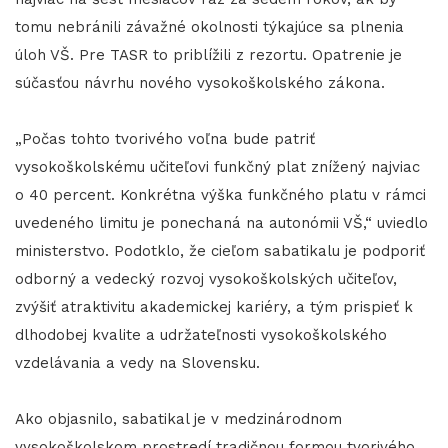
tomu nebránili závažné okolnosti týkajúce sa plnenia
úloh VŠ. Pre TASR to priblížili z rezortu. Opatrenie je
súčasťou návrhu nového vysokoškolského zákona.
„Počas tohto tvorivého voľna bude patriť
vysokoškolskému učiteľovi funkčný plat znížený najviac
o 40 percent. Konkrétna výška funkčného platu v rámci
uvedeného limitu je ponechaná na autonómii VŠ,“ uviedlo
ministerstvo. Podotklo, že cieľom sabatikalu je podporiť
odborný a vedecký rozvoj vysokoškolských učiteľov,
zvýšiť atraktivitu akademickej kariéry, a tým prispieť k
dlhodobej kvalite a udržateľnosti vysokoškolského
vzdelávania a vedy na Slovensku.
​​​​​​​Ako objasnilo, sabatikal je v medzinárodnom
vysokoškolskom prostredí tradičnou formou tvorivého