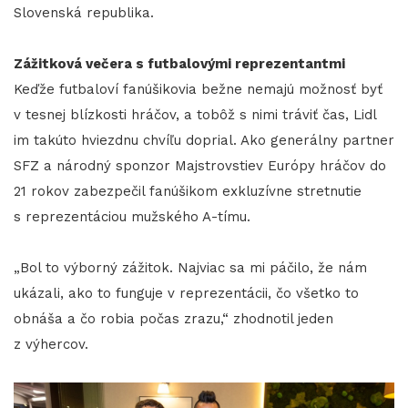
Slovenská republika.
Zážitková večera s futbalovými reprezentantmi
Keďže futbaloví fanúšikovia bežne nemajú možnosť byť
v tesnej blízkosti hráčov, a tobôž s nimi tráviť čas, Lidl
im takúto hviezdnu chvíľu doprial. Ako generálny partner
SFZ a národný sponzor Majstrovstiev Európy hráčov do
21 rokov zabezpečil fanúšikom exkluzívne stretnutie
s reprezentáciou mužského A-tímu.
„Bol to výborný zážitok. Najviac sa mi páčilo, že nám
ukázali, ako to funguje v reprezentácii, čo všetko to
obnáša a čo robia počas zrazu,“ zhodnotil jeden
z výhercov.