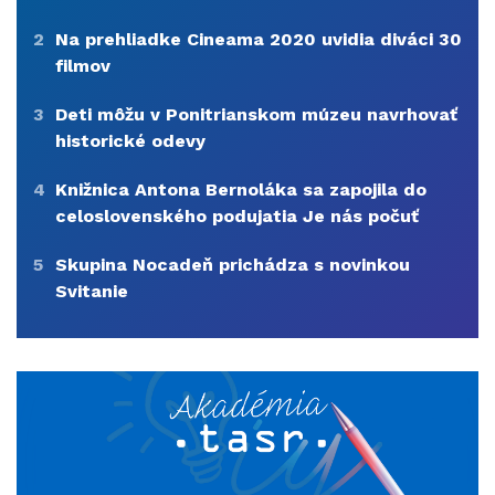
2
Na prehliadke Cineama 2020 uvidia diváci 30
filmov
3
Deti môžu v Ponitrianskom múzeu navrhovať
historické odevy
4
Knižnica Antona Bernoláka sa zapojila do
celoslovenského podujatia Je nás počuť
5
Skupina Nocadeň prichádza s novinkou
Svitanie