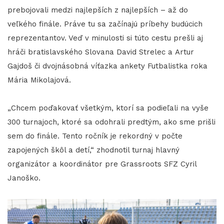
prebojovali medzi najlepších z najlepších – až do
veľkého finále. Práve tu sa začínajú príbehy budúcich
reprezentantov. Veď v minulosti si túto cestu prešli aj
hráči bratislavského Slovana David Strelec a Artur
Gajdoš či dvojnásobná víťazka ankety Futbalistka roka
Mária Mikolajová.
„Chcem poďakovať všetkým, ktorí sa podieľali na vyše
300 turnajoch, ktoré sa odohrali predtým, ako sme prišli
sem do finále. Tento ročník je rekordný v počte
zapojených škôl a detí,“ zhodnotil turnaj hlavný
organizátor a koordinátor pre Grassroots SFZ Cyril
Janoško.