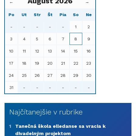
August 2026
←
→
Po
Ut
Str
Št
Pia
So
Ne
-
-
-
-
-
1
2
3
4
5
6
7
8
9
10
11
12
13
14
15
16
17
18
19
20
21
22
23
24
25
26
27
28
29
30
31
-
-
-
-
-
-
Najčítanejšie v rubrike
1
Tanečná škola elledanse sa vracia k
divadelným projektom