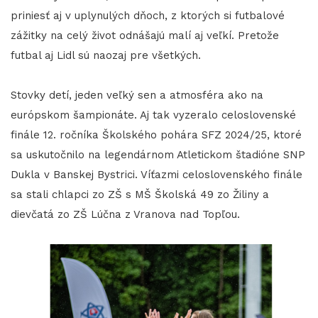
priniesť aj v uplynulých dňoch, z ktorých si futbalové
zážitky na celý život odnášajú malí aj veľkí. Pretože
futbal aj Lidl sú naozaj pre všetkých.
Stovky detí, jeden veľký sen a atmosféra ako na
európskom šampionáte. Aj tak vyzeralo celoslovenské
finále 12. ročníka Školského pohára SFZ 2024/25, ktoré
sa uskutočnilo na legendárnom Atletickom štadióne SNP
Dukla v Banskej Bystrici. Víťazmi celoslovenského finále
sa stali chlapci zo ZŠ s MŠ Školská 49 zo Žiliny a
dievčatá zo ZŠ Lúčna z Vranova nad Topľou.