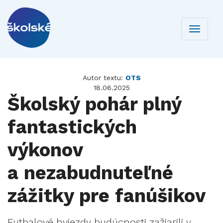
Toggle
navigati
Autor textu:
OTS
18.06.2025
Školský pohár plný
fantastických
výkonov
a nezabudnuteľné
zážitky pre fanúšikov
Futbalové hviezdy budúcnosti zažiarili v