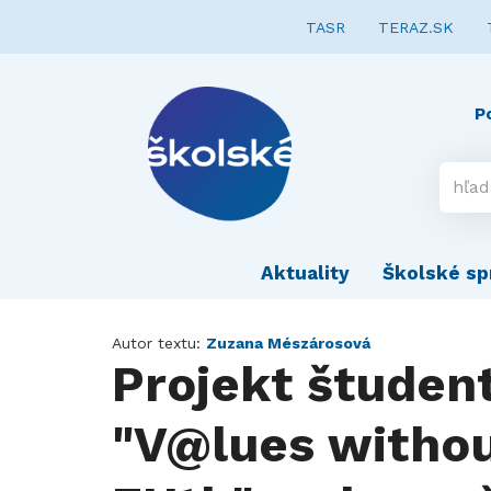
TASR
TERAZ.SK
P
Aktuality
Školské sp
Autor textu:
Zuzana Mészárosová
Projekt študen
"V@lues withou