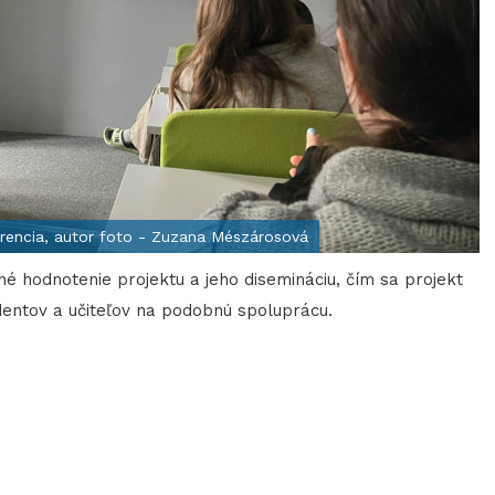
erencia, autor foto - Zuzana Mészárosová
né hodnotenie projektu a jeho disemináciu, čím sa projekt
dentov a učiteľov na podobnú spoluprácu.