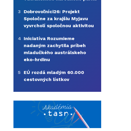
3
Dobrovoľníci26: Projekt
Spoločne za krajšiu Myjavu
vyvrcholí spoločnou aktivitou
4
Iniciatíva Rozumieme
nadaným zachytila príbeh
mladučkého austrálskeho
eko-hrdinu
5
EÚ rozdá mladým 60.000
cestovných lístkov