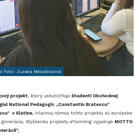
tor foto- Zuzana Mészárosová
gový projekt
, ktorý uskutočňujú
študenti Obchodnej
giul National Pedagogic „Constantin Bratescu”
scu" v Slatine.
Hlavnou témou tohto projektu sú európske
generáciu. Myšlienku projektu eTwinning vyjadruje
MOTTO
nerácii“.