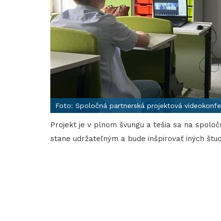
Foto: Spoločná partnerská projektová videokonf
Projekt je v plnom švungu a tešia sa na spoloč
stane udržateľným a bude inšpirovať iných štu