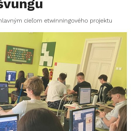
švungu
hlavným cieľom etwinningového projektu