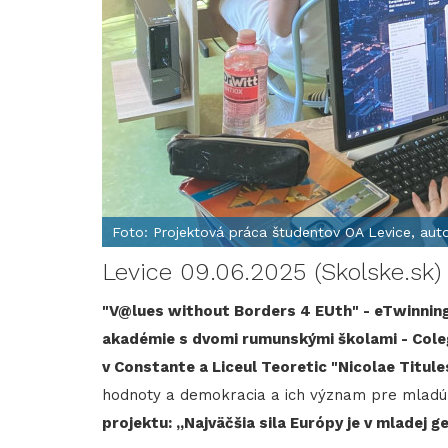
Foto: Projektová práca študentov OA Levice, au
Levice 09.06.2025 (Skolske.sk)
"V@lues without Borders 4 EUth" - eTwinnin
akadémie s dvomi rumunskými školami - Cole
v Constante a Liceul Teoretic "Nicolae Titule
hodnoty a demokracia a ich význam pre mladú 
projektu: „Najväčšia sila Európy je v mladej ge