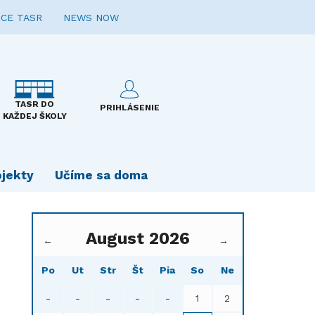
CE TASR
NEWS NOW
TASR DO
PRIHLÁSENIE
KAŽDEJ ŠKOLY
ojekty
Učíme sa doma
August 2026
←
→
Po
Ut
Str
Št
Pia
So
Ne
-
-
-
-
-
1
2