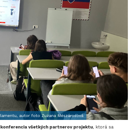
rlamentu, autor foto Zuzana Mészárosová
konferencia všetkých partnerov projektu
, ktorá sa