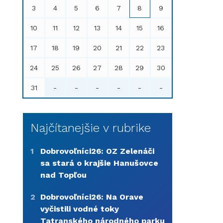
3
4
5
6
7
8
9
10
11
12
13
14
15
16
17
18
19
20
21
22
23
24
25
26
27
28
29
30
31
-
-
-
-
-
-
Najčítanejšie v rubrike
1
Dobrovoľníci26: OZ Zelenáči
sa stará o krajšie Hanušovce
nad Topľou
2
Dobrovoľníci26: Na Orave
vyčistili vodné toky
Tatranského národného parku