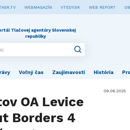
TASR.TV
WEBMAGAZÍN
VTEDY.SK
WEB REPORT
OB
ortál Tlačovej agentúry Slovenskej
republiky
rávy
Voľný čas
Zaujímavosti
História
Pr
09.06.2025
tov OA Levice
t Borders 4