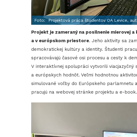
Foto: Projektová práca študentov OA Levice, au
Projekt je zameraný na posilnenie mierovej a
a v európskom priestore
. Jeho aktivity sa z
demokratickej kultúry a identity. Študenti prac
spracovávajú časové osi procesu a cesty k de
V interaktívnej spolupráci vytvorili viacjazyč
a európskych hodnôt. Veľmi hodnotnou aktivito
simulované voľby do Európskeho parlamnetu a sp
pracujú na webovej stránke projektu a e-book.