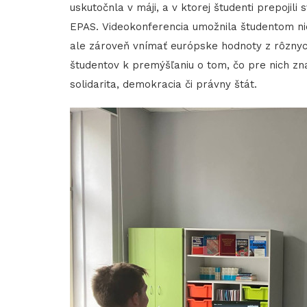
uskutočnla v máji, a v ktorej študenti prepojili s
EPAS. Videokonferencia umožnila študentom nie
ale zároveň vnímať európske hodnoty z rôznych
študentov k premýšľaniu o tom, čo pre nich z
solidarita, demokracia či právny štát.