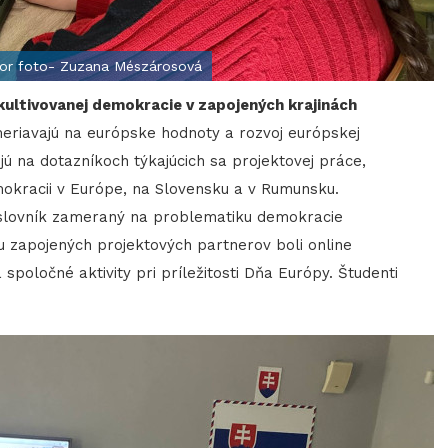
tor foto- Zuzana Mészárosová
 kultivovanej demokracie v zapojených krajinách
ameriavajú na európske hodnoty a rozvoj európskej
ujú na dotazníkoch týkajúcich sa projektovej práce,
mokracii v Európe, na Slovensku a v Rumunsku.
ný slovník zameraný na problematiku demokracie
u zapojených projektových partnerov boli online
oločné aktivity pri príležitosti Dňa Európy. Študenti