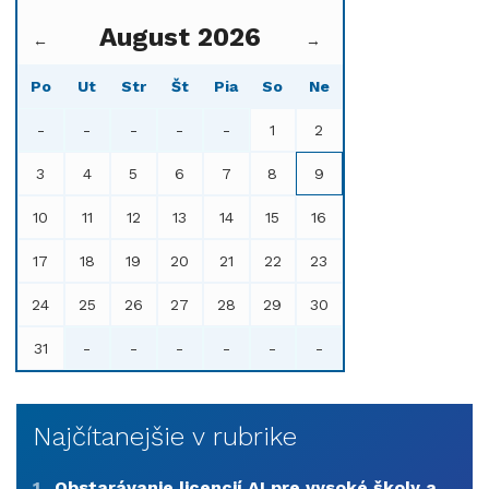
August 2026
←
→
Po
Ut
Str
Št
Pia
So
Ne
-
-
-
-
-
1
2
3
4
5
6
7
8
9
10
11
12
13
14
15
16
17
18
19
20
21
22
23
24
25
26
27
28
29
30
31
-
-
-
-
-
-
Najčítanejšie v rubrike
1
Obstarávanie licencií AI pre vysoké školy a