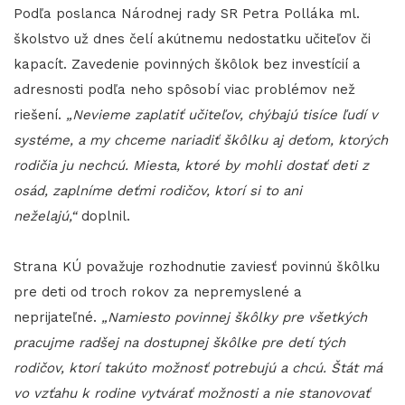
Podľa poslanca Národnej rady SR Petra Polláka ml.
školstvo už dnes čelí akútnemu nedostatku učiteľov či
kapacít. Zavedenie povinných škôlok bez investícií a
adresnosti podľa neho spôsobí viac problémov než
riešení.
„Nevieme zaplatiť učiteľov, chýbajú tisíce ľudí v
systéme, a my chceme nariadiť škôlku aj deťom, ktorých
rodičia ju nechcú. Miesta, ktoré by mohli dostať deti z
osád, zaplníme deťmi rodičov, ktorí si to ani
neželajú,“
doplnil.
Strana KÚ považuje rozhodnutie zaviesť povinnú škôlku
pre deti od troch rokov za nepremyslené a
neprijateľné.
„Namiesto povinnej škôlky pre všetkých
pracujme radšej na dostupnej škôlke pre detí tých
rodičov, ktorí takúto možnosť potrebujú a chcú. Štát má
vo vzťahu k rodine vytvárať možnosti a nie stanovovať