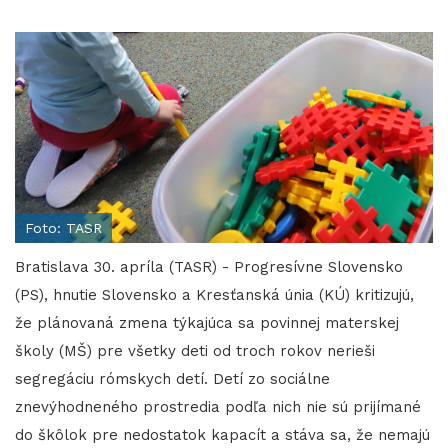
Foto: TASR
Bratislava 30. apríla (TASR) - Progresívne Slovensko
(PS), hnutie Slovensko a Kresťanská únia (KÚ) kritizujú,
že plánovaná zmena týkajúca sa povinnej materskej
školy (MŠ) pre všetky deti od troch rokov nerieši
segregáciu rómskych detí. Detí zo sociálne
znevýhodneného prostredia podľa nich nie sú prijímané
do škôlok pre nedostatok kapacít a stáva sa, že nemajú