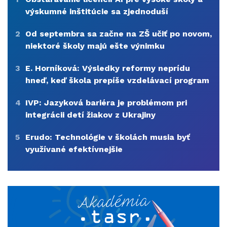
výskumné inštitúcie sa zjednoduší
2
Od septembra sa začne na ZŠ učiť po novom,
niektoré školy majú ešte výnimku
3
E. Horníková: Výsledky reformy neprídu
hneď, keď škola prepíše vzdelávací program
4
IVP: Jazyková bariéra je problémom pri
integrácii detí žiakov z Ukrajiny
5
Erudo: Technológie v školách musia byť
využívané efektívnejšie