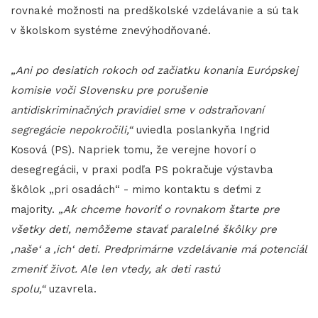
rovnaké možnosti na predškolské vzdelávanie a sú tak
v školskom systéme znevýhodňované.
„Ani po desiatich rokoch od začiatku konania Európskej
komisie voči Slovensku pre porušenie
antidiskriminačných pravidiel sme v odstraňovaní
segregácie nepokročili,“
uviedla poslankyňa Ingrid
Kosová (PS). Napriek tomu, že verejne hovorí o
desegregácii, v praxi podľa PS pokračuje výstavba
škôlok „pri osadách“ - mimo kontaktu s deťmi z
majority.
„Ak chceme hovoriť o rovnakom štarte pre
všetky deti, nemôžeme stavať paralelné škôlky pre
‚naše‘ a ‚ich‘ deti. Predprimárne vzdelávanie má potenciál
zmeniť život. Ale len vtedy, ak deti rastú
spolu,“
uzavrela.