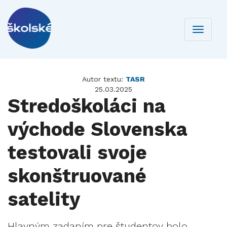
Toggle
navigati
Autor textu:
TASR
25.03.2025
Stredoškoláci na
východe Slovenska
testovali svoje
skonštruované
satelity
Hlavným zadaním pre študentov bolo