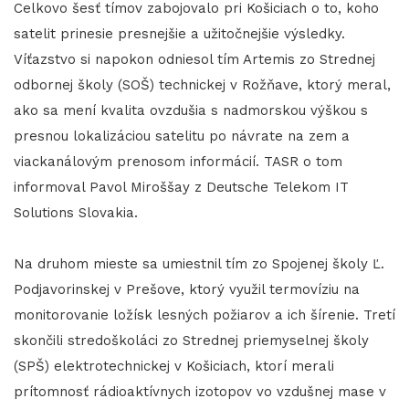
Celkovo šesť tímov zabojovalo pri Košiciach o to, koho
satelit prinesie presnejšie a užitočnejšie výsledky.
Víťazstvo si napokon odniesol tím Artemis zo Strednej
odbornej školy (SOŠ) technickej v Rožňave, ktorý meral,
ako sa mení kvalita ovzdušia s nadmorskou výškou s
presnou lokalizáciou satelitu po návrate na zem a
viackanálovým prenosom informácií. TASR o tom
informoval Pavol Miroššay z Deutsche Telekom IT
Solutions Slovakia.
Na druhom mieste sa umiestnil tím zo Spojenej školy Ľ.
Podjavorinskej v Prešove, ktorý využil termovíziu na
monitorovanie ložísk lesných požiarov a ich šírenie. Tretí
skončili stredoškoláci zo Strednej priemyselnej školy
(SPŠ) elektrotechnickej v Košiciach, ktorí merali
prítomnosť rádioaktívnych izotopov vo vzdušnej mase v