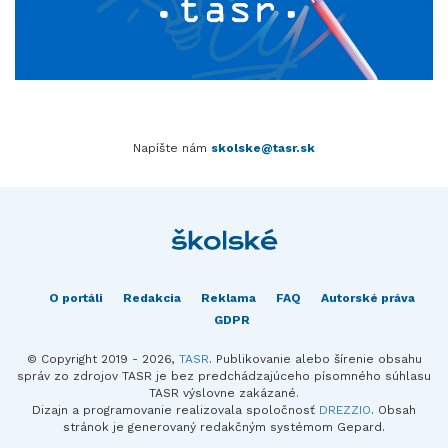
Napíšte nám
skolske@tasr.sk
O portáli
Redakcia
Reklama
FAQ
Autorské práva
GDPR
© Copyright 2019 - 2026,
TASR
. Publikovanie alebo šírenie obsahu
správ zo zdrojov TASR je bez predchádzajúceho písomného súhlasu
TASR výslovne zakázané.
Dizajn a programovanie realizovala spoločnosť
DREZZIO
. Obsah
stránok je generovaný redakčným systémom Gepard.