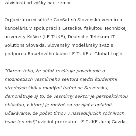
závislosti od výšky nad zemou.
Organizátormi súťaže CanSat sú Slovenská vesmírna
kancelária v spolupráci s Leteckou fakultou Technickej
univerzity Košice (LF TUKE), Deutsche Telekom IT
Solutions Slovakia, Slovenský modelársky zväz s
podporou Raketového klubu LF TUKE a Global Logic.
"Okrem toho, že súťaž rozširuje povedomie o
možnostiach vesmírneho sektora medzi študentmi
stredných škôl a mladými ľuďmi na Slovensku,
demonštruje aj to, že vesmírny sektor je perspektívnou
oblasťou, v ktorej je možné sa rozvíjať a uplatniť.
Očakávame, že počet tímov v nasledujúcich ročníkoch
bude len rásť,"
uviedol prorektor LF TUKE Juraj Gazda.