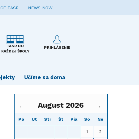
CE TASR
NEWS NOW
TASR DO
PRIHLÁSENIE
KAŽDEJ ŠKOLY
ojekty
Učíme sa doma
August 2026
←
→
Po
Ut
Str
Št
Pia
So
Ne
-
-
-
-
-
1
2