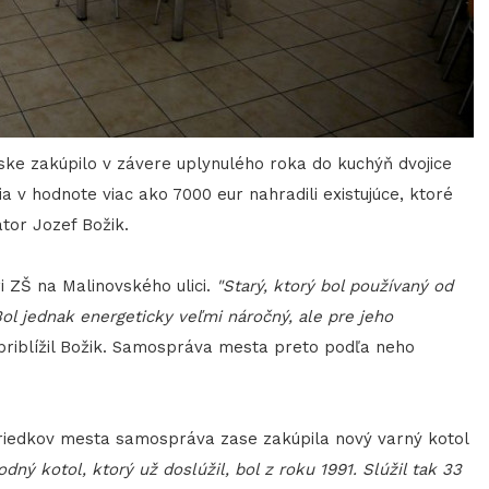
nske zakúpilo v závere uplynulého roka do kuchýň dvojice
a v hodnote viac ako 7000 eur nahradili existujúce, ktoré
tor Jozef Božik.
i ZŠ na Malinovského ulici.
"Starý, ktorý bol používaný od
Bol jednak energeticky veľmi náročný, ale pre jeho
riblížil Božik. Samospráva mesta preto podľa neho
iedkov mesta samospráva zase zakúpila nový varný kotol
dný kotol, ktorý už doslúžil, bol z roku 1991. Slúžil tak 33