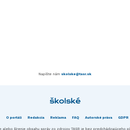
Napíšte nám
skolske@tasr.sk
O portáli
Redakcia
Reklama
FAQ
Autorské práva
GDPR
ie alebo šírenie obsahu správ zo zdrojov TASR je bez predchádzajúceho 