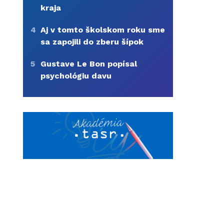
kraja
4
Aj v tomto školskom roku sme
sa zapojili do zberu šípok
5
Gustave Le Bon popísal
psychológiu davu