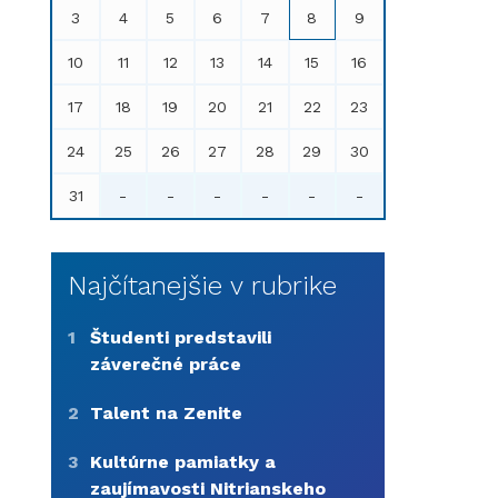
3
4
5
6
7
8
9
10
11
12
13
14
15
16
17
18
19
20
21
22
23
24
25
26
27
28
29
30
31
-
-
-
-
-
-
Najčítanejšie v rubrike
1
Študenti predstavili
záverečné práce
2
Talent na Zenite
3
Kultúrne pamiatky a
zaujímavosti Nitrianskeho