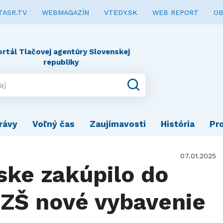
TASR.TV
WEBMAGAZÍN
VTEDY.SK
WEB REPORT
OB
ortál Tlačovej agentúry Slovenskej
republiky
rávy
Voľný čas
Zaujímavosti
História
Pr
07.01.2025
ske zakúpilo do
 ZŠ nové vybavenie