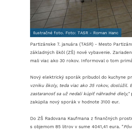
Ilustračné foto. Foto: TASR - Roman Hanc
Partizánske 7. januára (TASR) - Mesto Partizá
základných škôl (ZŠ) nové vybavenie. Zariadeni
mali viac ako 30 rokov. Informoval o tom primá
Nový elektrický sporák pribudol do kuchyne pr
vzniku školy, teda viac ako 35 rokov, doslúžil. 
zastaranosť sa už nedali kúpiť náhradné diely,"
p
zakúpila nový sporák v hodnote 3100 eur.
Do ZŠ Radovana Kaufmana z finančných prostr
s objemom 85 litrov v sume 4041,41 eura. "
Pôvo