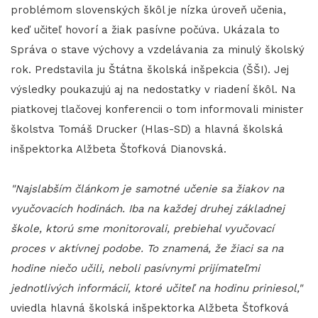
problémom slovenských škôl je nízka úroveň učenia,
keď učiteľ hovorí a žiak pasívne počúva. Ukázala to
Správa o stave výchovy a vzdelávania za minulý školský
rok. Predstavila ju Štátna školská inšpekcia (ŠŠI). Jej
výsledky poukazujú aj na nedostatky v riadení škôl. Na
piatkovej tlačovej konferencii o tom informovali minister
školstva Tomáš Drucker (Hlas-SD) a hlavná školská
inšpektorka Alžbeta Štofková Dianovská.
"Najslabším článkom je samotné učenie sa žiakov na
vyučovacích hodinách. Iba na každej druhej základnej
škole, ktorú sme monitorovali, prebiehal vyučovací
proces v aktívnej podobe. To znamená, že žiaci sa na
hodine niečo učili, neboli pasívnymi prijímateľmi
jednotlivých informácií, ktoré učiteľ na hodinu priniesol,"
uviedla hlavná školská inšpektorka Alžbeta Štofková