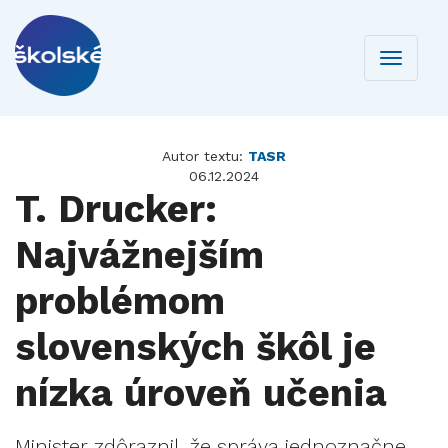
Toggle
navigati
Autor textu:
TASR
06.12.2024
T. Drucker:
Najvážnejším
problémom
slovenských škôl je
nízka úroveň učenia
Minister zdôraznil, že správa jednoznačne