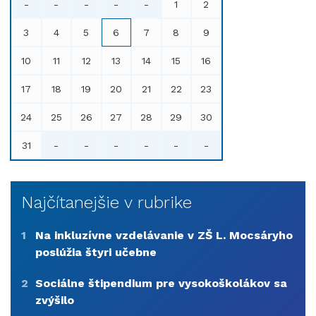
-
-
-
-
-
1
2
3
4
5
6
7
8
9
10
11
12
13
14
15
16
17
18
19
20
21
22
23
24
25
26
27
28
29
30
31
-
-
-
-
-
-
Najčítanejšie v rubrike
1
Na inkluzívne vzdelávanie v ZŠ L. Mocsáryho
poslúžia štyri učebne
2
Sociálne štipendium pre vysokoškolákov sa
zvýšilo