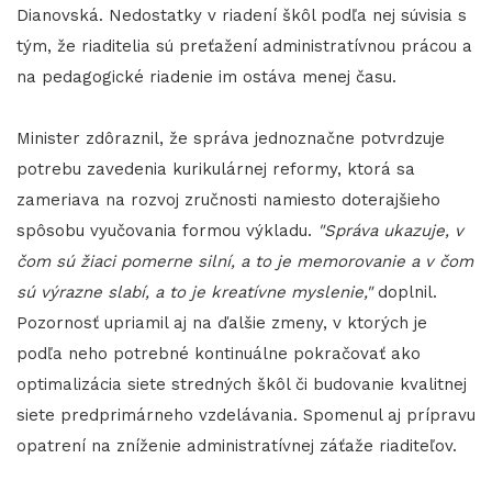
Dianovská. Nedostatky v riadení škôl podľa nej súvisia s
tým, že riaditelia sú preťažení administratívnou prácou a
na pedagogické riadenie im ostáva menej času.
Minister zdôraznil, že správa jednoznačne potvrdzuje
potrebu zavedenia kurikulárnej reformy, ktorá sa
zameriava na rozvoj zručnosti namiesto doterajšieho
spôsobu vyučovania formou výkladu.
"Správa ukazuje, v
čom sú žiaci pomerne silní, a to je memorovanie a v čom
sú výrazne slabí, a to je kreatívne myslenie,"
doplnil.
Pozornosť upriamil aj na ďalšie zmeny, v ktorých je
podľa neho potrebné kontinuálne pokračovať ako
optimalizácia siete stredných škôl či budovanie kvalitnej
siete predprimárneho vzdelávania. Spomenul aj prípravu
opatrení na zníženie administratívnej záťaže riaditeľov.