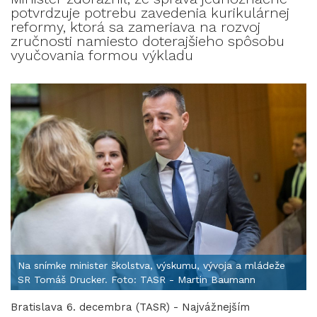
potvrdzuje potrebu zavedenia kurikulárnej
reformy, ktorá sa zameriava na rozvoj
zručnosti namiesto doterajšieho spôsobu
vyučovania formou výkladu
Na snímke minister školstva, výskumu, vývoja a mládeže
SR Tomáš Drucker. Foto: TASR - Martin Baumann
Bratislava 6. decembra (TASR) - Najvážnejším