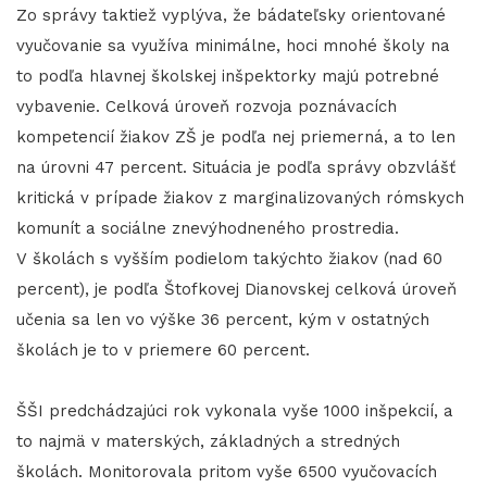
Zo správy taktiež vyplýva, že bádateľsky orientované
vyučovanie sa využíva minimálne, hoci mnohé školy na
to podľa hlavnej školskej inšpektorky majú potrebné
vybavenie. Celková úroveň rozvoja poznávacích
kompetencií žiakov ZŠ je podľa nej priemerná, a to len
na úrovni 47 percent. Situácia je podľa správy obzvlášť
kritická v prípade žiakov z marginalizovaných rómskych
komunít a sociálne znevýhodneného prostredia.
V školách s vyšším podielom takýchto žiakov (nad 60
percent), je podľa Štofkovej Dianovskej celková úroveň
učenia sa len vo výške 36 percent, kým v ostatných
školách je to v priemere 60 percent.
ŠŠI predchádzajúci rok vykonala vyše 1000 inšpekcií, a
to najmä v materských, základných a stredných
školách. Monitorovala pritom vyše 6500 vyučovacích