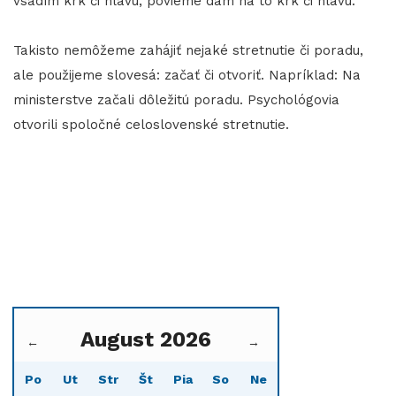
vsadím krk či hlavu, povieme dám na to krk či hlavu.
Takisto nemôžeme zahájiť nejaké stretnutie či poradu,
ale použijeme slovesá: začať či otvoriť. Napríklad: Na
ministerstve začali dôležitú poradu. Psychológovia
otvorili spoločné celoslovenské stretnutie.
August 2026
←
→
Po
Ut
Str
Št
Pia
So
Ne