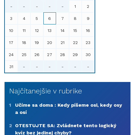
-
-
-
-
-
1
2
3
4
5
6
7
8
9
10
11
12
13
14
15
16
17
18
19
20
21
22
23
24
25
26
27
28
29
30
31
-
-
-
-
-
-
Najčítanejšie v rubrike
1
Učíme sa doma : Kedy píšeme osi, kedy osy
a osí
2
OTESTUJTE SA: Zvládnete tento logický
kvíz bez jedinej chyby?