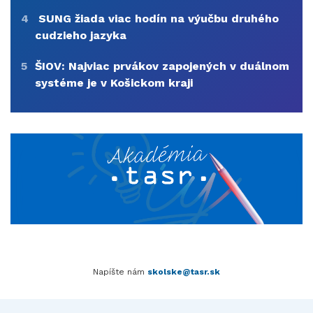
4
SUNG žiada viac hodín na výučbu druhého
cudzieho jazyka
5
ŠIOV: Najviac prvákov zapojených v duálnom
systéme je v Košickom kraji
Napíšte nám
skolske@tasr.sk