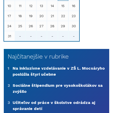
10
11
12
13
14
15
16
17
18
19
20
21
22
23
24
25
26
27
28
29
30
31
-
-
-
-
-
-
Najčítanejšie v rubrike
1
Na inkluzívne vzdelávanie v ZŠ L. Mocsáryho
poslúžia štyri učebne
2
Sociálne štipendium pre vysokoškolákov sa
zvýšilo
3
Učiteľov od práce v školstve odrádza aj
správanie detí