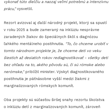
vykonať túto dielčiu a naozaj veľmi potrebnú a intenzívnu
prácu,"
vysvetlil.
Rezort avizoval aj ďalší národný projekt, ktorý sa spustí
v roku 2025 a bude zameraný na inklúziu nesprávne
zaradených žiakov do špeciálnych škôl s diagnózou
ľahkého mentálneho postihnutia.
"To, čo chceme urobiť v
tomto národnom projekte je, že chceme deti vo veku
šiestich až desiatich rokov rediagnostikovať - všetky deti
bez ohľadu na to, akého pôvodu sú, či sú rómske alebo
nerómske,"
priblížil minister. Výskyt diagnostikovaného
postihnutia je päťnásobne vyšší medzi žiakmi z
marginalizovaných rómskych komunít.
Oba projekty sú súčasťou širšej snahy rezortu školstva
o inklúziu detí z marginalizovaných komunít, zároveň