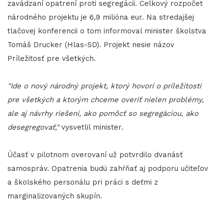
zavádzaní opatrení proti segregácii. Celkový rozpočet
národného projektu je 6,9 milióna eur. Na stredajšej
tlačovej konferencii o tom informoval minister školstva
Tomáš Drucker (Hlas-SD). Projekt nesie názov
Príležitosť pre všetkých.
"Ide o nový národný projekt, ktorý hovorí o príležitosti
pre všetkých a ktorým chceme overiť nielen problémy,
ale aj návrhy riešení, ako pomôcť so segregáciou, ako
desegregovať,"
vysvetlil minister.
Účasť v pilotnom overovaní už potvrdilo dvanásť
samospráv. Opatrenia budú zahŕňať aj podporu učiteľov
a školského personálu pri práci s deťmi z
marginalizovaných skupín.