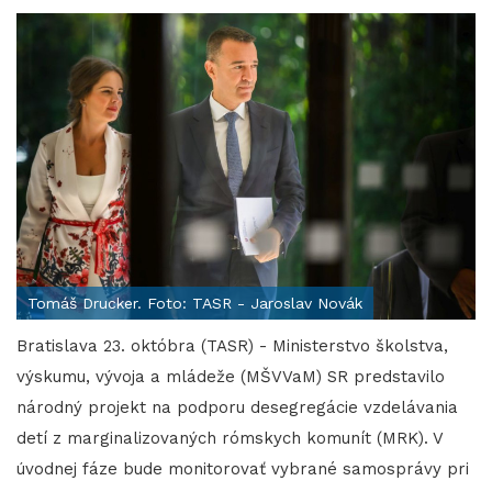
Tomáš Drucker. Foto: TASR - Jaroslav Novák
Bratislava 23. októbra (TASR) - Ministerstvo školstva,
výskumu, vývoja a mládeže (MŠVVaM) SR predstavilo
národný projekt na podporu desegregácie vzdelávania
detí z marginalizovaných rómskych komunít (MRK). V
úvodnej fáze bude monitorovať vybrané samosprávy pri