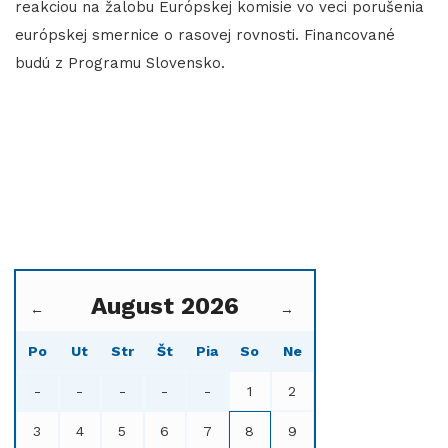
reakciou na žalobu Európskej komisie vo veci porušenia
európskej smernice o rasovej rovnosti. Financované
budú z Programu Slovensko.
August 2026
←
→
Po
Ut
Str
Št
Pia
So
Ne
-
-
-
-
-
1
2
3
4
5
6
7
8
9