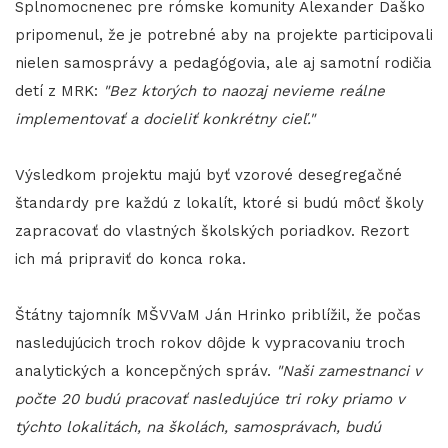
Splnomocnenec pre rómske komunity Alexander Daško
pripomenul, že je potrebné aby na projekte participovali
nielen samosprávy a pedagógovia, ale aj samotní rodičia
detí z MRK:
"Bez ktorých to naozaj nevieme reálne
implementovať a docieliť konkrétny cieľ."
Výsledkom projektu majú byť vzorové desegregačné
štandardy pre každú z lokalít, ktoré si budú môcť školy
zapracovať do vlastných školských poriadkov. Rezort
ich má pripraviť do konca roka.
Štátny tajomník MŠVVaM Ján Hrinko priblížil, že počas
nasledujúcich troch rokov dôjde k vypracovaniu troch
analytických a koncepčných správ.
"Naši zamestnanci v
počte 20 budú pracovať nasledujúce tri roky priamo v
týchto lokalitách, na školách, samosprávach, budú