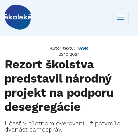
Toggle
navigati
Autor textu:
TASR
23.10.2024
Rezort školstva
predstavil národný
projekt na podporu
desegregácie
Účasť v pilotnom overovaní už potvrdilo
dvanásť samospráv.