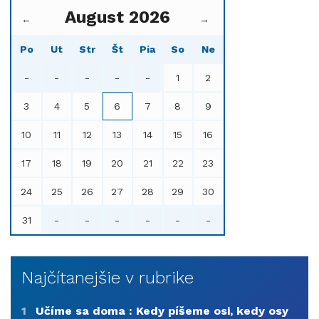
August 2026
←
→
Po
Ut
Str
Št
Pia
So
Ne
-
-
-
-
-
1
2
3
4
5
6
7
8
9
10
11
12
13
14
15
16
17
18
19
20
21
22
23
24
25
26
27
28
29
30
31
-
-
-
-
-
-
Najčítanejšie v rubrike
1
Učíme sa doma : Kedy píšeme osi, kedy osy