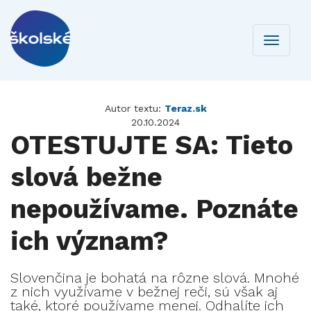
Toggle
navigati
Autor textu:
Teraz.sk
20.10.2024
OTESTUJTE SA: Tieto
slová bežne
nepoužívame. Poznáte
ich význam?
Slovenčina je bohatá na rôzne slová. Mnohé
z nich využívame v bežnej reči, sú však aj
také, ktoré používame menej. Odhalíte ich