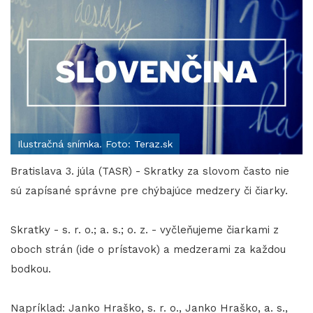
Ilustračná snímka. Foto: Teraz.sk
Bratislava 3. júla (TASR) - Skratky za slovom často nie
sú zapísané správne pre chýbajúce medzery či čiarky.
Skratky - s. r. o.; a. s.; o. z. - vyčleňujeme čiarkami z
oboch strán (ide o prístavok) a medzerami za každou
bodkou.
Napríklad: Janko Hraško, s. r. o., Janko Hraško, a. s.,