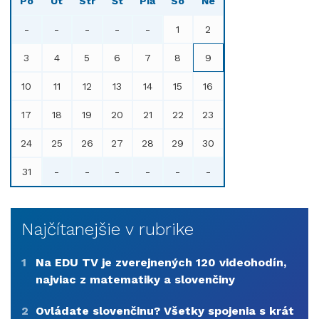
Po
Ut
Str
Št
Pia
So
Ne
-
-
-
-
-
1
2
3
4
5
6
7
8
9
10
11
12
13
14
15
16
17
18
19
20
21
22
23
24
25
26
27
28
29
30
31
-
-
-
-
-
-
Najčítanejšie v rubrike
1
Na EDU TV je zverejnených 120 videohodín,
najviac z matematiky a slovenčiny
2
Ovládate slovenčinu? Všetky spojenia s krát